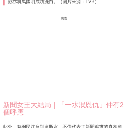
戲亦將馬國明成功洗白。（圖片來源：TVB）
廣告
新聞女王大結局｜「一水泯恩仇」仲有2
個呼應
此外，有網民注意到這瓶水，不僅代表了新聞追求的真相應