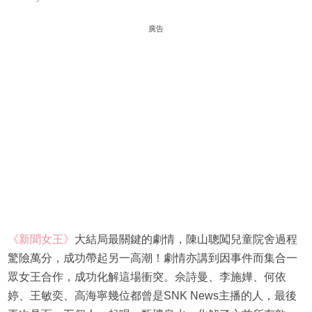
廣告
《新聞女王》
大結局最關鍵的劇情，陳山聰闖兒童院舍過程
驚險萬分，成功帶起另一高潮！劇情亦講到因事件而集合一
眾女王合作，成功化解這場衝突。佘詩曼、李施嬅、何依
婷、王敏奕、高海寧幾位都曾是SNK News主播的人，最後