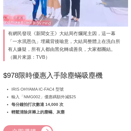
有網民發現《新聞女王》大結局冇爛尾主因，這一幕
「一水泯恩仇」埋藏背後喻意，大結局整體上在洗白所
有人嫌疑，所有人都由黑化轉成善良，大家都團結。
（圖片來源：TVB）
$978限時優惠入手除塵蟎吸塵機
IRIS OHYAMA IC-FAC4 型號
輸入「NMG002」優惠碼額外減$25
每分鐘拍打次數達 14,000 次
輕鬆清除床褥上的塵蟎、灰塵