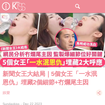
新聞女王大結局｜5個女王「一水泯
恩仇」埋藏2個細節+冇爛尾主因
娛樂
Sundaykiss
Dec 22 2023