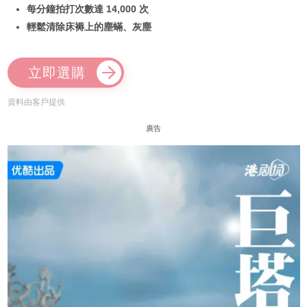
每分鐘拍打次數達 14,000 次
輕鬆清除床褥上的塵蟎、灰塵
立即選購
資料由客戶提供
廣告