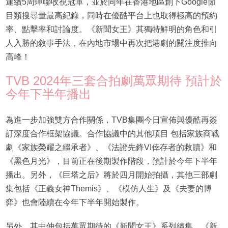
連續5周蟬聯收視冠軍，並於同年在香港地區創下Google節
目類搜尋量最高紀錄，同時在優酷平台上也取得極高的預約
率、點擊率和討論度。《新聞女王》其獨特鮮明的角色和引
人入勝的敘事手法，在內地市場中再次把港劇的關注度推向
高峰！
TVB 2024年三套合拍劇萬眾期待 預計於
今年下半年播出
為進一步加強雙方合作關係，TVB集團今日宣佈與優酷再簽
訂深度合作框架協議。合作協議中的其他項目 包括家族商戰
劇《家族榮耀之繼承者》、《法證先鋒VI倖存者的救贖》和
《黑色月光》，目前正在後期製作階段，預計於今年下半年
播出。另外，《巨塔之后》將於四月開始拍攝，其他三部劇
集包括《正義女神Themis》、《模仿人生》及《夫妻的博
弈》也會陸續在今年下半年開始製作。
另外，其中仲包括萬眾期待的《新聞女王》系列續集，《新