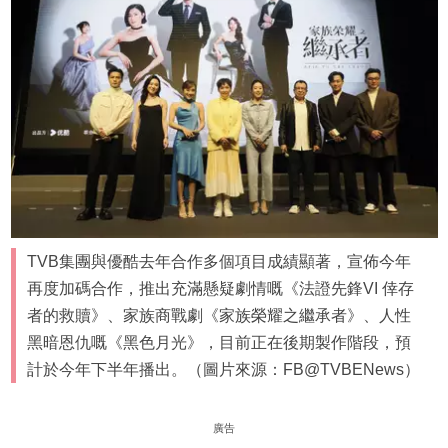
TVB集團與優酷去年合作多個項目成績顯著，宣佈今年
再度加碼合作，推出充滿懸疑劇情嘅《法證先鋒VI 倖存
者的救贖》、家族商戰劇《家族榮耀之繼承者》、人性
黑暗恩仇嘅《黑色月光》，目前正在後期製作階段，預
計於今年下半年播出。（圖片來源：FB@TVBENews）
廣告