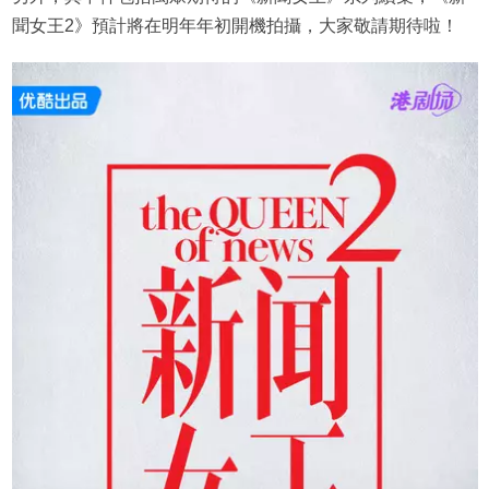
聞女王2》預計將在明年年初開機拍攝，大家敬請期待啦！