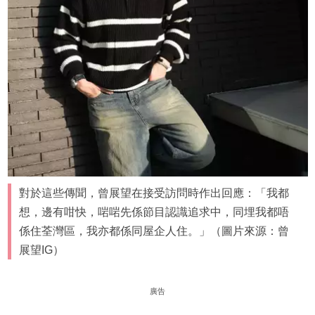
對於這些傳聞，曾展望在接受訪問時作出回應：「我都
想，邊有咁快，啱啱先係節目認識追求中，同埋我都唔
係住荃灣區，我亦都係同屋企人住。」（圖片來源：曾
展望IG）
廣告