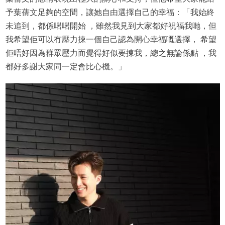
予葉蒨文足夠的空間，讓她自由選擇自己的幸福：「我始終
未追到，都係啱啱開始 ，雖然我見到大家都好祝福我哋，但
我希望佢可以冇壓力揀一個自己認為開心幸福嘅選擇， 希望
佢唔好因為群眾壓力而覺得好似要揀我，總之無論係點 ，我
都好多謝大家同一定會比心機。」