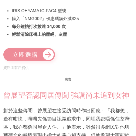
IRIS OHYAMA IC-FAC4 型號
輸入「NMG002」優惠碼額外減$25
每分鐘拍打次數達 14,000 次
輕鬆清除床褥上的塵蟎、灰塵
立即選購
資料由客戶提供
廣告
曾展望否認同居傳聞 強調尚未追到女神
對於這些傳聞，曾展望在接受訪問時作出回應：「我都想，
邊有咁快，啱啱先係節目認識追求中，同埋我都唔係住荃灣
區，我亦都係同屋企人住。」他表示，雖然很多網民對他與
葉蒨文的感情表現出極大的關心和支持，但他希望大家能給