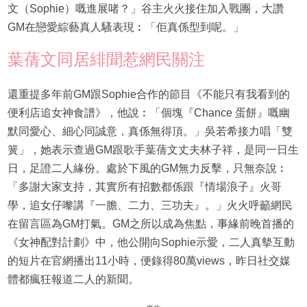
文（Sophie）嘅進展啫？」谷主火火接住加入戰團，大讚
GM在戀愛綜藝真人騷表現︰「佢真係型到呢。」
葉蒨文同居緋聞惹網民關注
還重提多年前GM跟Sophie合作的節目《不能只有我看到的
便利店追女神食譜》，他說︰「個塊『Chance 蛋餅』嘅幽
默同愛心、細心同誠意，真係無得頂。」吳若希接力唱「雙
簧」，她表示查過GM跟歌手葉蒨文丈夫林子祥，是同一日生
日，足證二人緣份。處於下風的GM無力反擊，只無奈說︰
「多謝大家支持，其實所有招數都係跟『情場浪子』火哥
學，追女仔嚟講『一膽、二力、三功夫』。」火火呼籲網民
在留言區為GM打氣。GM之所以成為焦點，事緣前晚首播的
《女神配對計劃》中，他公開向Sophie示愛，二人真摰互動
的短片在官網播出11小時，便錄得80萬views，昨日社交媒
體都瘋狂報道二人的新聞。