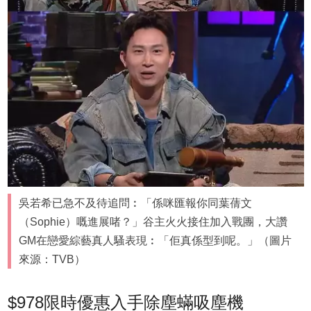
吳若希已急不及待追問︰「係咪匯報你同葉蒨文
（Sophie）嘅進展啫？」谷主火火接住加入戰團，大讚
GM在戀愛綜藝真人騷表現︰「佢真係型到呢。」（圖片
來源：TVB）
$978限時優惠入手除塵蟎吸塵機