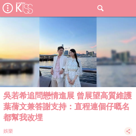
吳若希追問戀情進展 曾展望高質維護
葉蒨文兼答謝支持：直程連個仔嘅名
都幫我改埋
娛樂