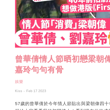
曾華倩情人節晒初戀梁朝偉
嘉玲句句有骨
娛樂
Kiss
Feb 17 2023
57歲的曾華倩於今年情人節貼出與梁朝偉四