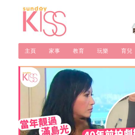
主頁
家事
教育
玩樂
育兒