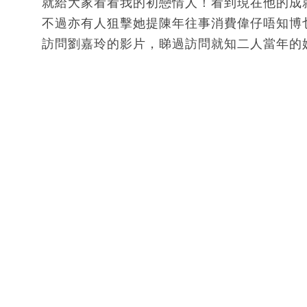
就給大家看看我的初戀情人！看到現在他的成就·
不過亦有人狙擊她提陳年往事消費偉仔唔知博乜
訪問劉嘉玲的影片，睇過訪問就知二人當年的