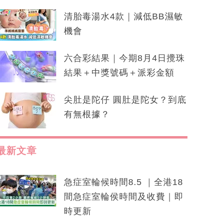
清胎毒湯水4款｜減低BB濕敏
機會
六合彩結果｜今期8月4日攪珠
結果＋中獎號碼＋派彩金額
尖肚是陀仔 圓肚是陀女？到底
有無根據？
最新文章
急症室輪候時間8.5 ｜全港18
間急症室輪侯時間及收費｜即
時更新