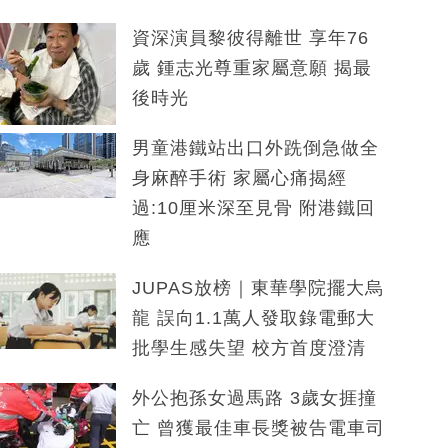
資深演員黎彼得離世 享年76
歲 鍾志光尊重家屬意願 揭最
後時光
男童港鐵站出口外跣倒急做全
身麻醉手術 家屬心痛揭經
過:10厘米深至見骨 附港鐵回
應
JUPAS放榜｜東華學院擺大烏
龍 誤向1.1萬人發取錄電郵大
批學生感失望 校方首度澄清
外公抱孫女過馬路 3歲女捱撞
亡 曾獲最佳車長獎被告電車司