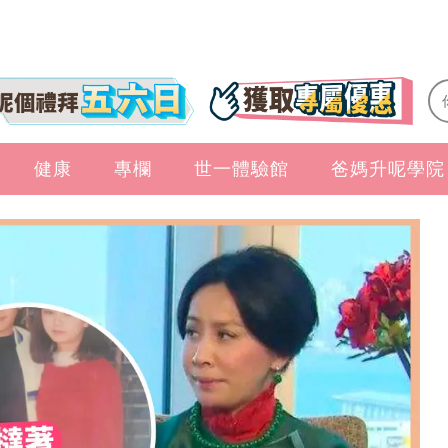
健康
專欄
世一體驗館
爸媽升呢學院