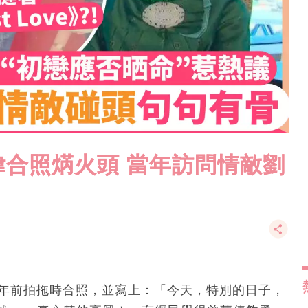
合照焫火頭 當年訪問情敵劉
十年前拍拖時合照，並寫上：「今天，特別的日子，