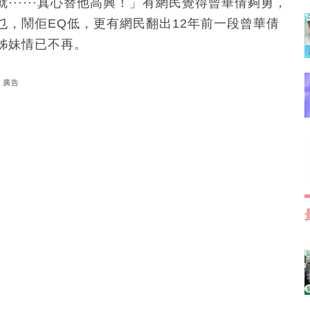
·····真心替他高興！」有網民覺得曾華倩夠勇，
，鬧佢EQ低，更有網民翻出12年前一段曾華倩
姊妹情已不再。
廣告