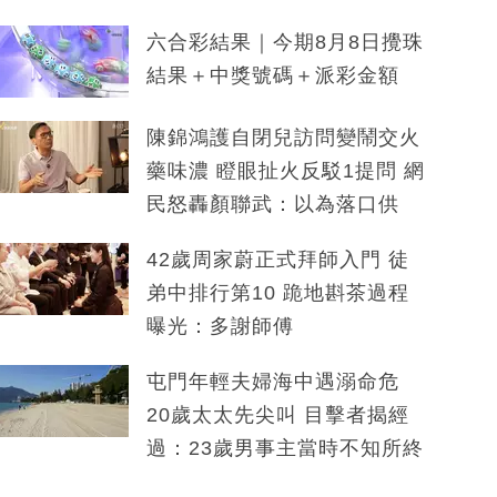
六合彩結果｜今期8月8日攪珠
結果＋中獎號碼＋派彩金額
陳錦鴻護自閉兒訪問變鬧交火
藥味濃 瞪眼扯火反駁1提問 網
民怒轟顏聯武：以為落口供
42歲周家蔚正式拜師入門 徒
弟中排行第10 跪地斟茶過程
曝光：多謝師傅
屯門年輕夫婦海中遇溺命危
20歲太太先尖叫 目擊者揭經
過：23歲男事主當時不知所終