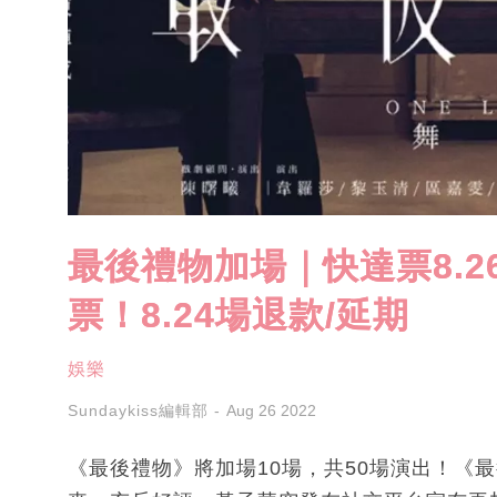
最後禮物加場｜快達票8.
票！8.24場退款/延期
娛樂
Sundaykiss編輯部
Aug 26 2022
《最後禮物》將加場10場，共50場演出！《