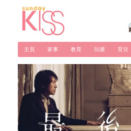
主頁
家事
教育
玩樂
育兒