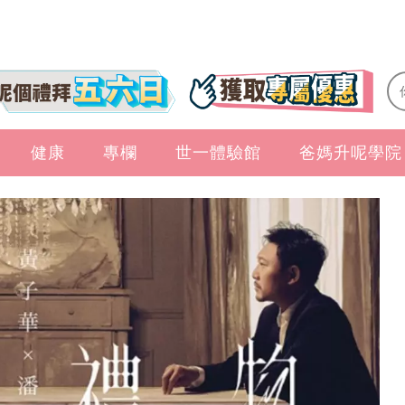
健康
專欄
世一體驗館
爸媽升呢學院