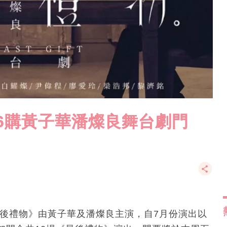
26購黃子華潘燦良舞台劇門
最後禮物》由黃子華及潘燦良主演，自7月份演出以