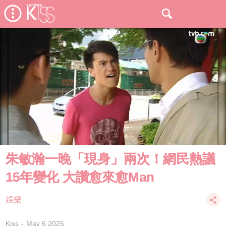
朱敏瀚一晚「現身」兩次！網民熱議
15年變化 大讚愈來愈Man
娛樂
Kiss
May 6 2025