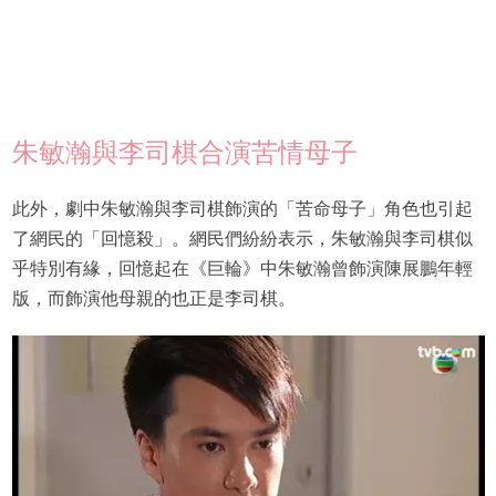
朱敏瀚與李司棋合演苦情母子
此外，劇中朱敏瀚與李司棋飾演的「苦命母子」角色也引起
了網民的「回憶殺」。網民們紛紛表示，朱敏瀚與李司棋似
乎特別有緣，回憶起在《巨輪》中朱敏瀚曾飾演陳展鵬年輕
版，而飾演他母親的也正是李司棋。