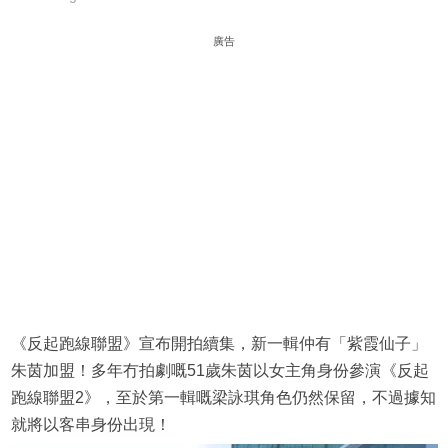
廣告
《反起跑線聯盟》宣布開拍續集，新一輯仲有「紫霞仙子」
朱茵加盟！多年冇拍劇嘅51歲朱茵以女主角身份參演《反起
跑線聯盟2》，至於第一輯嘅梁詠琪角色仍然保留，不過據知
就將以客串身份出現！