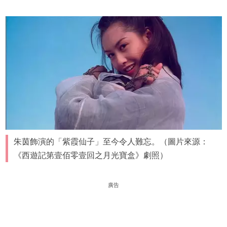
朱茵飾演的「紫霞仙子」至今令人難忘。（圖片來源：
《西遊記第壹佰零壹回之月光寶盒》劇照）
廣告