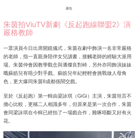
廣告
朱茵拍ViuTV新劇《反起跑線聯盟2》演
嚴格教師
一眾演員今日出席開鏡儀式，朱茵在劇中飾演一名非常嚴格
的老師，指一直親身陪伴女兒讀書，接觸老師的經驗大派用
場。朱茵仲會因教學觀念與潘燦良對峙，另外亦同飾演妹妹
嘅蘇皓兒有唔少對手戲。蘇皓兒年紀輕輕會挑戰做人母角
色，更大爆同朱茵8成都係鬧交戲。
至於《反起跑》第一輯由梁詠琪（GiGi）主演，朱茵坦言不
擔心比較，更稱二人相識多年，但原來是第一次合作，朱茵
會同梁詠琪在今輯已經拍了一場戲合作，雞啄唔斷又好有火
花。