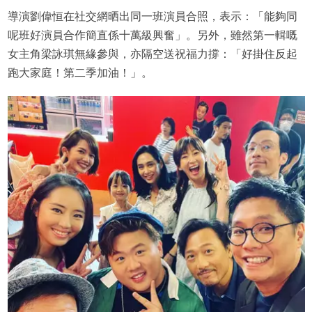
導演劉偉恒在社交網晒出同一班演員合照，表示：「能夠同
呢班好演員合作簡直係十萬級興奮」。另外，雖然第一輯嘅
女主角梁詠琪無緣參與，亦隔空送祝福力撐：「好掛住反起
跑大家庭！第二季加油！」。