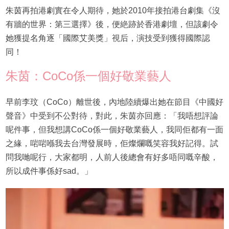
朱茵再拍港劇實在令人期待，她於2010年接拍港台劇集《沒
有牆的世界：第三選擇》後，便絶跡於香港劇壇，但該劇令
她獲提名角逐「國際艾美獎」視后，演技受到獲得國際認
同！
朱茵：CoCo係一個好敬業藝人
早前李玟（CoCo）離世後，內地陸續爆出她在節目《中國好
聲音》中受到不公對待，對此，朱茵亦回應：「我唔想評論
呢件事，但我想講CoCo係一個好敬業藝人，我同佢都有一面
之緣，啱啱喺我去台灣發展時，佢燦爛嘅笑容我好記得。試
問我哋呢行，大家都明，人前人後總會有好多唔同嘅辛酸，
所以成件事係好sad。」