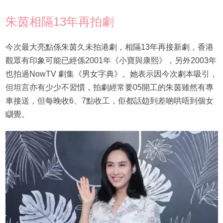
朱茵相隔13年再拍劇
今次最大亮點係朱茵久未拍港劇，相隔13年再接新劇，香港
觀眾有印象可能已經係2001年《小寶與康熙》，另外2003年
也拍過NowTV 劇集《男女字典》。她表示因今次劇本吸引，
但坦言亦有少少不習慣，拍劇經常要05開工的朱茵雖然有專
車接送，但每晚收6、7點收工，佢都話攰到差啲哄唔到個女
瞓覺。