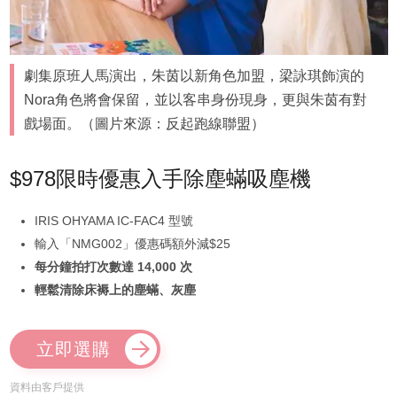
劇集原班人馬演出，朱茵以新角色加盟，梁詠琪飾演的
Nora角色將會保留，並以客串身份現身，更與朱茵有對
戲場面。（圖片來源：反起跑線聯盟）
$978限時優惠入手除塵蟎吸塵機
IRIS OHYAMA IC-FAC4 型號
輸入「NMG002」優惠碼額外減$25
每分鐘拍打次數達 14,000 次
輕鬆清除床褥上的塵蟎、灰塵
立即選購
資料由客戶提供