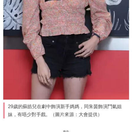
29歲的蘇皓兒在劇中飾演新手媽媽，同朱茵飾演鬥氣姐
妹，有唔少對手戲。（圖片來源：大會提供）
廣告