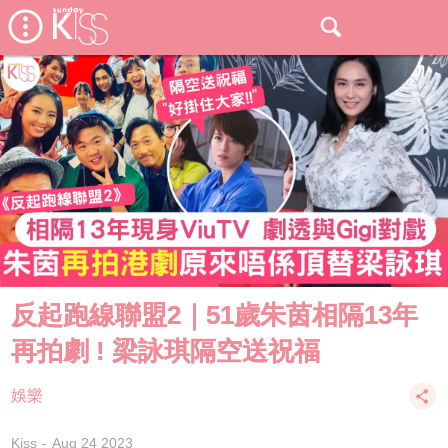
反起跑線聯盟2｜51歲朱茵相隔13年
再拍劇 ! 梁詠琪隔空送祝福
娛樂
Kiss
Aug 24 2023