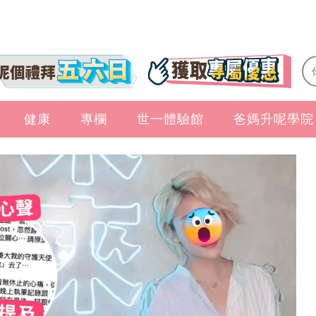
健康
專欄
世一體驗館
爸媽升呢學院