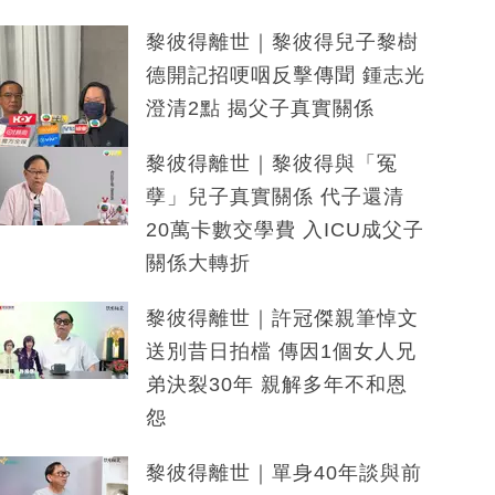
黎彼得離世｜黎彼得兒子黎樹
德開記招哽咽反擊傳聞 鍾志光
澄清2點 揭父子真實關係
黎彼得離世｜黎彼得與「冤
孽」兒子真實關係 代子還清
20萬卡數交學費 入ICU成父子
關係大轉折
黎彼得離世｜許冠傑親筆悼文
送別昔日拍檔 傳因1個女人兄
弟決裂30年 親解多年不和恩
怨
黎彼得離世｜單身40年談與前