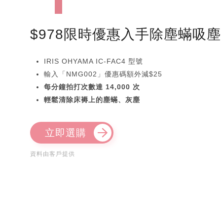
$978限時優惠入手除塵蟎吸
IRIS OHYAMA IC-FAC4 型號
輸入「NMG002」優惠碼額外減$25
每分鐘拍打次數達 14,000 次
輕鬆清除床褥上的塵蟎、灰塵
立即選購
資料由客戶提供