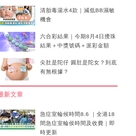
清胎毒湯水4款｜減低BB濕敏
機會
六合彩結果｜今期8月4日攪珠
結果＋中獎號碼＋派彩金額
尖肚是陀仔 圓肚是陀女？到底
有無根據？
最新文章
急症室輪候時間8.6 ｜全港18
間急症室輪侯時間及收費｜即
時更新