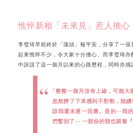
憔悴新相「未來見」惹人擔心
李璧琦早前終於「蒲頭」報平安，分享了一張背
起來憔悴不少，令大家十分擔心。而李璧琦亦
中訴說了這一個月以來的心路歷程，同時亦感
「整整一個月沒有上線，可能大家已
忽然靜了下來感到不對勁，陸續
諒我還未逐一回應。是的⋯我
們暫別了⋯ 一部份的我也跟着