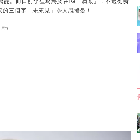
擔憂。而日前李璧琦終於在IG「蒲頭」，不過從新
背景的三個字「未來見」令人感擔憂！
廣告