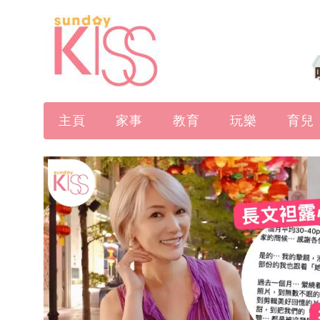
主頁
家事
教育
玩樂
育兒