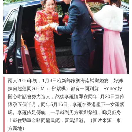
兩人2016年初，1月3日喺新郎家鄉海南補辦婚宴，好姊
妹何超蓮同G.E.M（. 鄧紫棋）都有一同到賀，Renee好
開心咁話會努力造人，然後李蘊隨即在同年1月20日宣佈
懷孕五個半月，同年5月16日，李蘊在香港產下一女羅紫
晞。李蘊依足傳統，一早就到男方家鄉祭祖，睇見佢身
上戴住勁重金豬同龍鳳鈪，喜氣洋溢。（圖片來源：東
方新地）