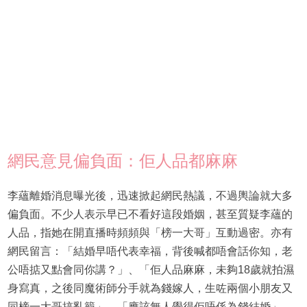
網民意見偏負面：佢人品都麻麻
李蘊離婚消息曝光後，迅速掀起網民熱議，不過輿論就大多
偏負面。不少人表示早已不看好這段婚姻，甚至質疑李蘊的
人品，指她在開直播時頻頻與「榜一大哥」互動過密。亦有
網民留言：「結婚早唔代表幸福，背後喊都唔會話你知，老
公唔掂又點會同你講？」、「佢人品麻麻，未夠18歲就拍濕
身寫真，之後同魔術師分手就為錢嫁人，生咗兩個小朋友又
同榜一大哥搞亂籠」、「應該無人覺得佢唔係為錢結婚」、