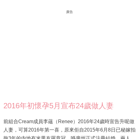
廣告
2016年初懷孕5月宣布24歲做人妻
前組合Cream成員李蘊（Renee）2016年24歲時宣告升呢做
人妻，可算2016年第一喜，原來佢自2015年6月8日已秘嫁拍
拖3年的内地有米男友羅章冠，喺廣州正式注冊結婚，兩人