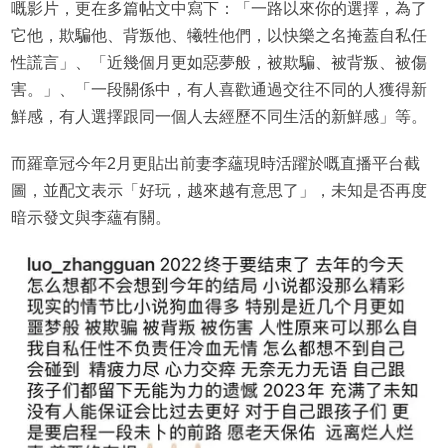
嘅影片，更在多篇帖文中寫下：「一路以來你的選擇，為了
它他，欺騙他、背叛他、犧牲他們，以快樂之名掩蓋自私任
性謊言」、「近幾個月更如惡夢般，被欺騙、被背叛、被傷
害。」、「一段關係中，有人喜歡通過交往不同的人獲得新
鮮感，有人選擇跟同一個人去經歷不同生活的新鮮感」等。
而羅章冠今年2月更貼出前妻李蘊現時活躍於嘅直播平台截
圖，並配文表示「好玩，越來越有意思了」，未知是否再度
暗示發文與李蘊有關。