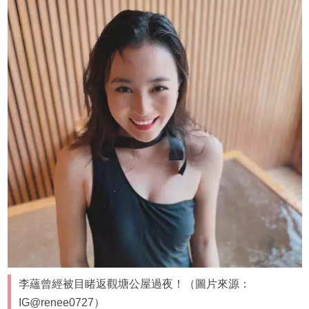
李蘊曾經被目睹返觀塘公屋過夜！（圖片來源：
IG@renee0727）