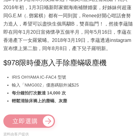
2016年初，1月3日喺新郎家鄉海南補辦婚宴，好姊妹何超蓮
同G.E.M（. 鄧紫棋）都有一同到賀，Renee好開心咁話會努
力造人，希望可以盡快生個馬騮B，雙喜臨門！，然後李蘊隨
即在同年1月20日宣佈懷孕五個半月，同年5月16日，李蘊在
香港產下一女羅紫晞。2018年3月19日，李蘊透過instagram
宣布懷上第二胎，同年8月8日，產下兒子羅明新。
$978限時優惠入手除塵蟎吸塵機
IRIS OHYAMA IC-FAC4 型號
輸入「NMG002」優惠碼額外減$25
每分鐘拍打次數達 14,000 次
輕鬆清除床褥上的塵蟎、灰塵
立即選購
資料由客戶提供