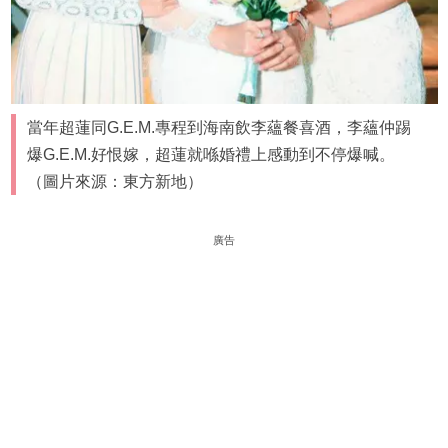
當年超蓮同G.E.M.專程到海南飲李蘊餐喜酒，李蘊仲踢
爆G.E.M.好恨嫁，超蓮就喺婚禮上感動到不停爆喊。
（圖片來源：東方新地）
廣告