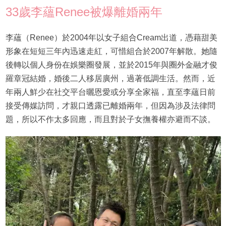
33歲李蘊Renee被爆離婚兩年
李蘊（Renee）於2004年以女子組合Cream出道，憑藉甜美
形象在短短三年內迅速走紅，可惜組合於2007年解散。她隨
後轉以個人身份在娛樂圈發展，並於2015年與圈外金融才俊
羅章冠結婚，婚後二人移居廣州，過著低調生活。然而，近
年兩人鮮少在社交平台曬恩愛或分享全家福，直至李蘊日前
接受傳媒訪問，才親口透露已離婚兩年，但因為涉及法律問
題，所以不作太多回應，而且對於子女撫養權亦避而不談。