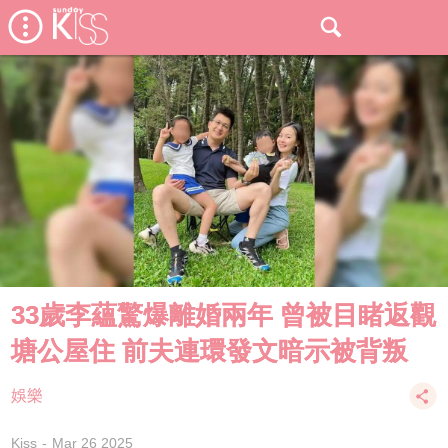
33歲李蘊驚爆離婚兩年 曾被目睹返觀
塘公屋住 前夫連環發文暗示被背叛
娛樂
Kiss
Mar 26 2025