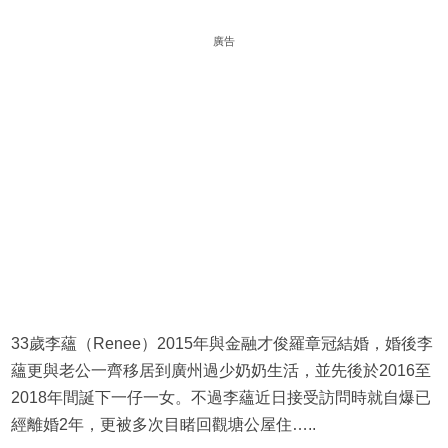
廣告
33歲李蘊（Renee）2015年與金融才俊羅章冠結婚，婚後李
蘊更與老公一齊移居到廣州過少奶奶生活，並先後於2016至
2018年間誕下一仔一女。不過李蘊近日接受訪問時就自爆已
經離婚2年，更被多次目睹回觀塘公屋住…..