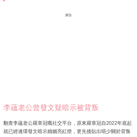
廣告
李蘊老公曾發文疑暗示被背叛
翻查李蘊老公羅章冠嘅社交平台，原來羅章冠自2022年底起
就已經連環發文暗示婚姻亮紅燈，更先後貼出唔少關於背叛