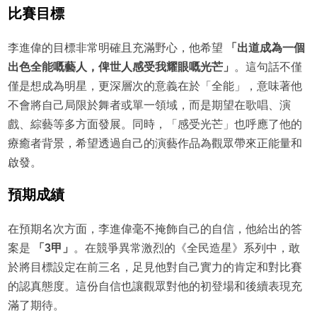
比賽目標
李進偉的目標非常明確且充滿野心，他希望
「出道成為一個
出色全能嘅藝人，俾世人感受我耀眼嘅光芒」
。這句話不僅
僅是想成為明星，更深層次的意義在於「全能」，意味著他
不會將自己局限於舞者或單一領域，而是期望在歌唱、演
戲、綜藝等多方面發展。同時，「感受光芒」也呼應了他的
療癒者背景，希望透過自己的演藝作品為觀眾帶來正能量和
啟發。
預期成績
在預期名次方面，李進偉毫不掩飾自己的自信，他給出的答
案是
「3甲」
。在競爭異常激烈的《全民造星》系列中，敢
於將目標設定在前三名，足見他對自己實力的肯定和對比賽
的認真態度。這份自信也讓觀眾對他的初登場和後續表現充
滿了期待。