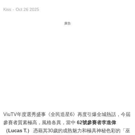
Kiss
Oct 26 2025
廣告
ViuTV年度選秀盛事《全民造星6》再度引爆全城熱話，今屆
參賽者質素極高，風格各異，當中
62號參賽者李進偉
（Lucas T.）
憑藉其30歲的成熟魅力和極具神秘色彩的「巫