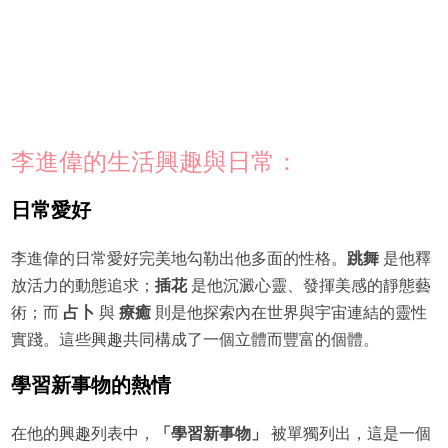
李進偉的生活興趣與日常：
日常愛好
李進偉的日常愛好完美地勾勒出他多面的性格。
跳舞
是他釋
放活力的動態追求；
插花
是他沉澱心靈、發揮美感的靜態藝
術；而
占卜
與
療癒
則是​​他探索內在世界與宇宙連結的靈性
實踐。這些興趣共同構成了一個立體而豐富的個體。
學習新事物的熱情
在他的興趣列表中，
「學習新事物」
被單獨列出，這是一個