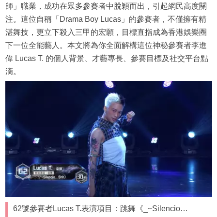
師」職業，成功在眾多參賽者中脫穎而出，引起網民高度關
注。這位自稱「Drama Boy Lucas」的參賽者，不僅擁有精
湛舞技，更立下殺入三甲的宏願，目標直指成為香港娛樂圈
下一位全能藝人。本文將為你全面解構這位神秘參賽者李進
偉 Lucas T. 的個人背景、才藝專長、參賽目標及社交平台點
滴。
62號參賽者Lucas T.表演項目：跳舞《_~Silencio…