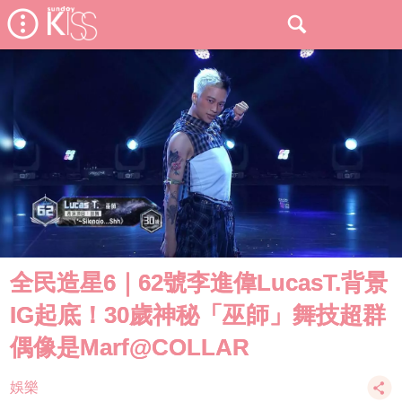
全民造星6｜62號李進偉LucasT.背景
IG起底！30歲神秘「巫師」舞技超群
偶像是Marf@COLLAR
娛樂