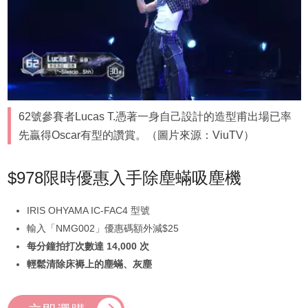
62號參賽者Lucas T.憑著一身自己設計的造型甫出場已率
先贏得Oscar有型的讚賞。（圖片來源：ViuTV）
$978限時優惠入手除塵蟎吸塵機
IRIS OHYAMA IC-FAC4 型號
輸入「NMG002」優惠碼額外減$25
每分鐘拍打次數達 14,000 次
輕鬆清除床褥上的塵蟎、灰塵