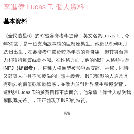
李進偉 Lucas T. 個人資料：
基本資料
《全民造星6》的62號參賽者李進偉，英文名為Lucas T.，今
年30歲，是一位充滿故事感的巨蟹座男生。他於1995年6月
29日出生，在參賽者中屬於較為年長的哥哥組，但其舞台魅
力和獨特氣質絲毫不減。在性格方面，他的MBTI人格類型為
INFJ（提倡者）
。這種人格類型被形容為安靜、神秘，同時
又鼓舞人心且不知疲倦的理想主義者。INFJ類型的人通常具
有強烈的價值觀和道德感，並致力於對世界產生積極影響，
這點與Lucas T.的參賽目標不謀而合，他希望「俾世人感受我
耀眼嘅光芒」，正正體現了INFJ的特質。
廣告