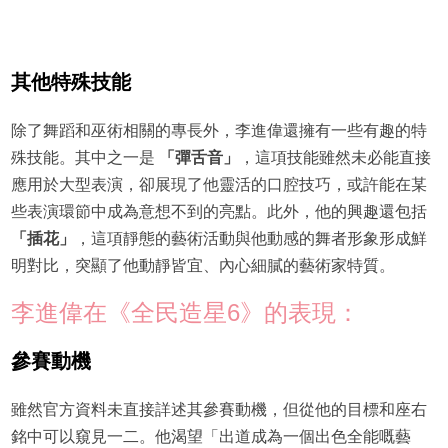
其他特殊技能
除了舞蹈和巫術相關的專長外，李進偉還擁有一些有趣的特
殊技能。其中之一是
「彈舌音」
，這項技能雖然未必能直接
應用於大型表演，卻展現了他靈活的口腔技巧，或許能在某
些表演環節中成為意想不到的亮點。此外，他的興趣還包括
「插花」
，這項靜態的藝術活動與他動感的舞者形象形成鮮
明對比，突顯了他動靜皆宜、內心細膩的藝術家特質。
李進偉在《全民造星6》的表現：
參賽動機
雖然官方資料未直接詳述其參賽動機，但從他的目標和座右
銘中可以窺見一二。他渴望「出道成為一個出色全能嘅藝