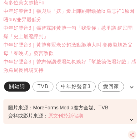
有多位美女超搶Fo
中年好聲音3｜張與辰「妖」爆上陣跳唱勁搶fo 羅志祥1原因
唔buy兼畀最低分
中年好聲音3｜張智霖評黃博一句「我愛你」惹爭議 網民鬧
爆「史上最廢評判」
中年好聲音3｜黃博奪冠老公超激動跪地大叫 賽後尷尬為父
母「春晚式」發言致歉
中年好聲音3｜曾志偉讚現場氣氛勁好「幫啟德做場好戲」感
激羅局長留場支持
關鍵詞
TVB
中年好聲音3
愛回家
李金凱
圖片來源：MoreForms Media魔方全媒、TVB
資料或影片來源：
原文刊於新假期