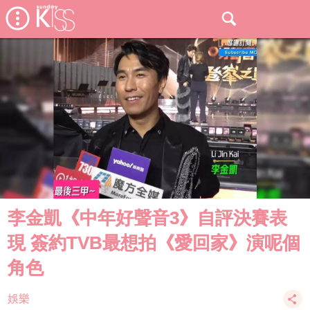
李金凱《中年好聲音3》自評決賽表
現 簽約TVB最想拍《愛回家》演呢個
角色
娛樂