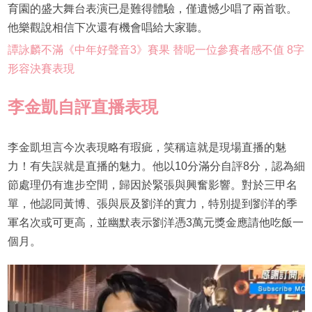
育園的盛大舞台表演已是難得體驗，僅遺憾少唱了兩首歌。
他樂觀說相信下次還有機會唱給大家聽。
譚詠麟不滿《中年好聲音3》賽果 替呢一位參賽者感不值 8字
形容決賽表現
李金凱自評直播表現
李金凱坦言今次表現略有瑕疵，笑稱這就是現場直播的魅
力！有失誤就是直播的魅力。他以10分滿分自評8分，認為細
節處理仍有進步空間，歸因於緊張與興奮影響。對於三甲名
單，他認同黃博、張與辰及劉洋的實力，特別提到劉洋的季
軍名次或可更高，並幽默表示劉洋憑3萬元獎金應請他吃飯一
個月。