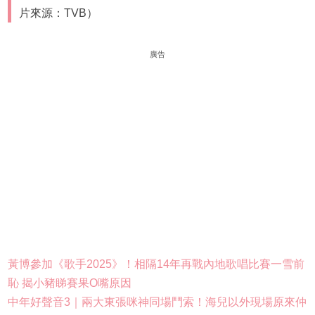
片來源：TVB）
廣告
黃博參加《歌手2025》！相隔14年再戰內地歌唱比賽一雪前
恥 揭小豬睇賽果O嘴原因
中年好聲音3｜兩大東張咪神同場鬥索！海兒以外現場原來仲