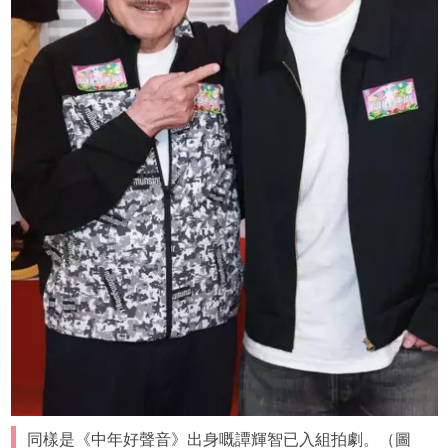
同樣是《中年好聲音》出身嘅譚輝智已入組拍劇。（圖