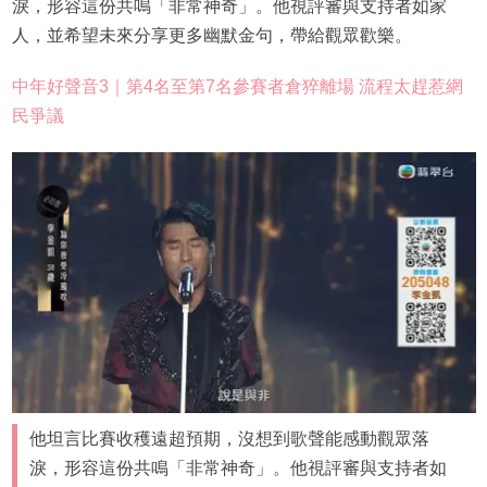
淚，形容這份共鳴「非常神奇」。他視評審與支持者如家
人，並希望未來分享更多幽默金句，帶給觀眾歡樂。
中年好聲音3｜第4名至第7名參賽者倉猝離場 流程太趕惹網
民爭議
他坦言比賽收穫遠超預期，沒想到歌聲能感動觀眾落
淚，形容這份共鳴「非常神奇」。他視評審與支持者如