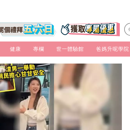
健康
專欄
世一體驗館
爸媽升呢學院