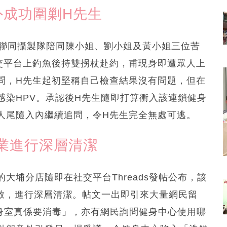
外成功圍剿H先生
寧聯同攝製隊陪同陳小姐、劉小姐及黃小姐三位苦
交平台上釣魚後持雙拐杖赴約，甫現身即遭眾人上
問，H先生起初堅稱自己檢查結果沒有問題，但在
感染HPV。承認後H先生隨即打算衝入該連鎖健身
人尾隨入內繼續追問，令H先生完全無處可逃。
業進行深層清潔
大埔分店隨即在社交平台Threads發帖公布，該
開放，進行深層清潔。帖文一出即引來大量網民留
健身室真係要消毒」，亦有網民詢問健身中心使用哪