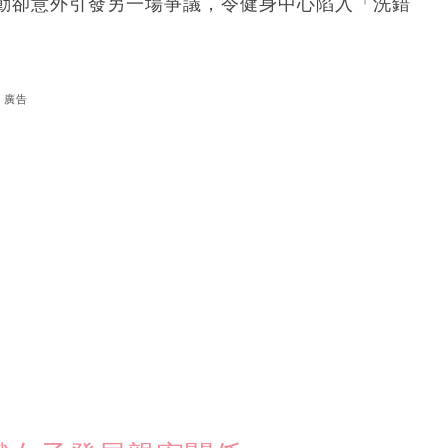
動卻意外引發另一場爭議，令健身中心陷入「洗錯
廣告