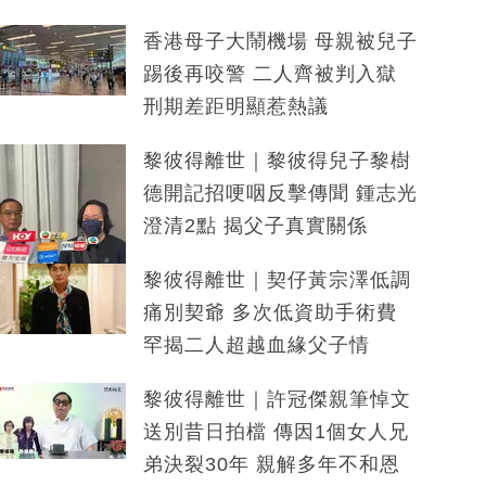
香港母子大鬧機場 母親被兒子
踢後再咬警 二人齊被判入獄
刑期差距明顯惹熱議
黎彼得離世｜黎彼得兒子黎樹
德開記招哽咽反擊傳聞 鍾志光
澄清2點 揭父子真實關係
黎彼得離世｜契仔黃宗澤低調
痛別契爺 多次低資助手術費
罕揭二人超越血緣父子情
黎彼得離世｜許冠傑親筆悼文
送別昔日拍檔 傳因1個女人兄
弟決裂30年 親解多年不和恩