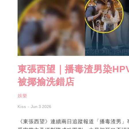
東張西望｜播毒渣男染HP
被揶揄洗錯店
娛樂
Kiss
Jun 3 2026
《東張西望》連續兩日追蹤報道「播毒渣男」