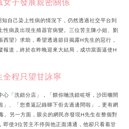
識女子發展親密關係
明知自己染上性病的情況下，仍然透過社交平台到
上性病及出現生殖器官病變。三位苦主陳小姐、劉
張西望》求助，希望透過節目揭露H先生的惡行，
蹤報道，終於在昨晚迎來大結局，成功當面逼使H
生全程只望甘詠寧
中心「洗錯分店」，「餵你哋洗錯咗呀，沙田嗰間
啦」、「您查返記錄睇下佢去過邊間啦」，更有網
病毒。另一方面，眼尖的網民亦發現H先生在整個對
，即使3位苦主不停與他正面溝通，他卻只看着甘