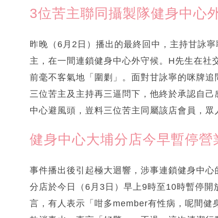
3位苦主聯同攝製隊健身中心
昨晚（6月2日）播出的最終回中，主持甘詠
主，在一間連鎖健身中心外守候。H先生在社
前毫不客氣地「圍剿」。面對甘詠寧的咪牌追
三位苦主及主持再三逼問下，他終於承認自己
中心避風頭，豈料三位苦主同屬該店會員，眾
健身中心大埔分店今早暫停營
事件播出後引起極大迴響，涉事連鎖健身中心的
分店於今日（6月3日）早上9時至10時暫停
言，有人表示「咁多member有性病，呢間