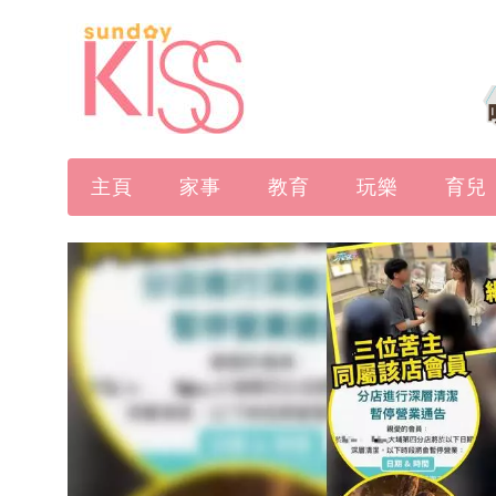
主頁
家事
教育
玩樂
育兒