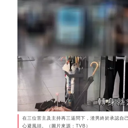
在三位苦主及主持再三逼問下，渣男終於承認自己
心避風頭。（圖片來源：TVB）