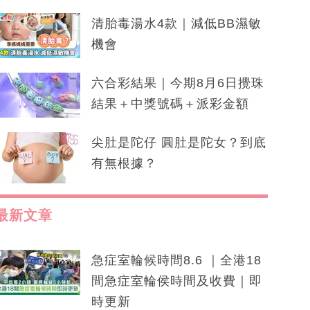
清胎毒湯水4款｜減低BB濕敏
機會
六合彩結果｜今期8月6日攪珠
結果＋中獎號碼＋派彩金額
尖肚是陀仔 圓肚是陀女？到底
有無根據？
最新文章
急症室輪候時間8.6 ｜全港18
間急症室輪侯時間及收費｜即
時更新