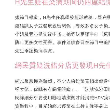
H先生疑在染病期間仍四處結
據節目報道，H先生任職學校籃球教練，疑在
處結識女子並發展親密關係，導致多名女子染
小姐及黃小姐先後中招，她們決定聯手向《東
防止更多女性受害。事件連續多日在節目中追
先生承認染病事實。
網民質疑洗錯分店更發現H先
網民反應極為熱烈，不少人紛紛留言指出健身
呀大佬，你哋有冇睇電視㗎」、「洗就洗沙田
民詳細分析要使用哪種清潔劑才能消滅HPV
質過程中，目光始終只停留在主持甘詠寧身上