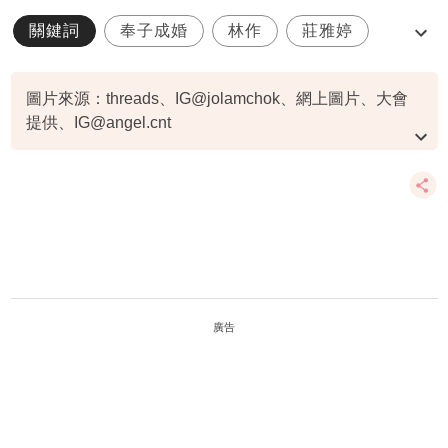
關鍵詞
奉子成婚
林作
莊雅婷
鍾培生
圖片來源：threads、IG@jolamchok、網上圖片、大會
提供、
IG@angel.cnt
資料或影片來源：
原文刊於新假期
廣告