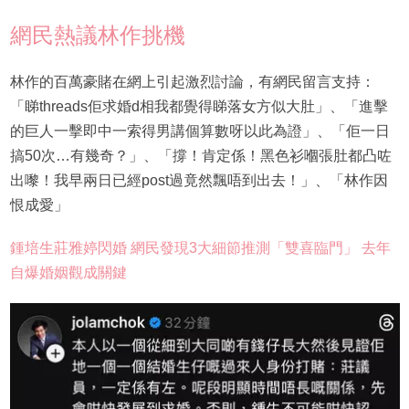
網民熱議林作挑機
林作的百萬豪賭在網上引起激烈討論，有網民留言支持：
「睇threads佢求婚d相我都覺得睇落女方似大肚」、「進擊
的巨人一擊即中一索得男講個算數呀以此為證」、「佢一日
搞50次…有幾奇？」、「撐！肯定係！黑色衫嗰張肚都凸咗
出嚟！我早兩日已經post過竟然飄唔到出去！」、「林作因
恨成愛」
鍾培生莊雅婷閃婚 網民發現3大細節推測「雙喜臨門」 去年
自爆婚姻觀成關鍵