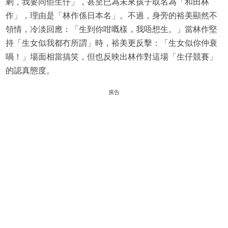
剩，我要同佢生仔」，甚至已為未來孩子取名為「和田林
作」，理由是「林作係日本名」。不過，身旁的裕美顯然不
領情，冷淡回應：「生到你咁嘅樣，我唔想生。」當林作堅
持「生女似我都冇所謂」時，裕美更反擊：「生女似你仲衰
喎！」場面相當搞笑，但也反映出林作對這場「生仔競賽」
的認真態度。
廣告