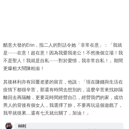
醋意大發的Erin，指二人的對話令她「非常在意」：「我就
是⋯⋯在意！超在意！因為我愛我老公！不然換個立場！我
不是聖人！我就是自私⋯⋯對於愛情，我非常自私！」期間
更爆粗大鬧陳柏渝！
其後林利亦有回覆老婆的留言，他說：「現在賺錢與生活在
疫情下都很辛苦，那還有時間去想別的，這麼辛苦來找妳隔
離回去再隔離，更要花時間經營自己，經營我們的家，成功
男人的背後有個女人，我選擇了妳，不要再玩這個遊戲了，
我早就很累…還有七天就出關了，加油！」