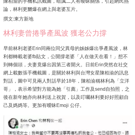
陳柏渝的手機私訊截圖，暗諷二人有曖昧關係，引起網民熱
論，林利更嬲爆在網上與老婆互片。
撰文:東方新地
林利妻曾捲爭產風波 獲老公力撐
早前林利老婆Erin同兩位同父異母的姊姊爆出爭產風波，林
利都轉載老婆fb貼文，公開撐老婆「人在做天在看！」想不
到轉個頭，夫妻竟爆出因第三者開火。日前Erin突然在社交
網上載數張手機截圖，是關於林利與台灣女星陳柏渝的訊息
對話，圖中可見兩人對話早於18年，陳柏渝稱林利為「立洋
哥」，表示希望對方能為她「引薦」工作及send自拍照，之
後在新年她亦向林利送上祝賀，以及叮囑林利要好好照顧自
己及媽媽等。更加有曖昧Emoji 公仔。