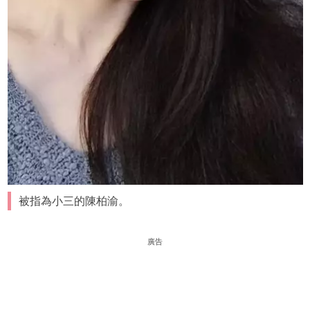
被指為小三的陳柏渝。
廣告