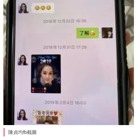
陳貞均fb截圖