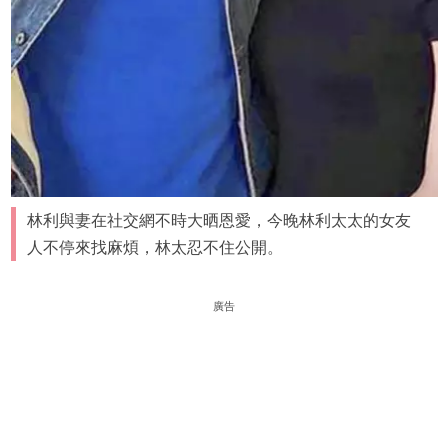
林利與妻在社交網不時大晒恩愛，今晚林利太太的女友
人不停來找麻煩，林太忍不住公開。
廣告