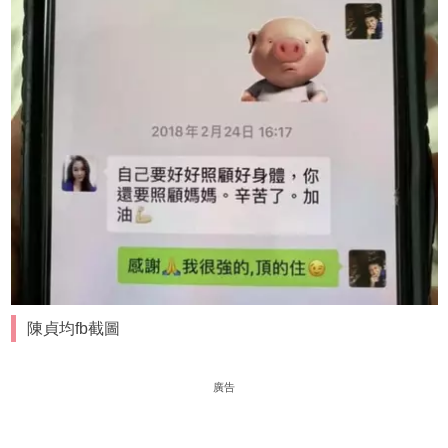
陳貞均fb截圖
廣告