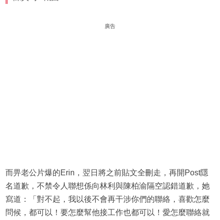
廣告
而畀老公片爆的Erin，翌日將之前貼文全刪走，再開Post隱
名道歉，不禁令人聯想係向林利與陳柏渝隔空認錯道歉，她
寫道：「對不起，我以後不會再干涉你們的聯絡，喜歡怎麼
問候，都可以！要怎麼幫他接工作也都可以！愛怎麼聯絡就