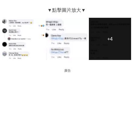
+4
+4
廣告