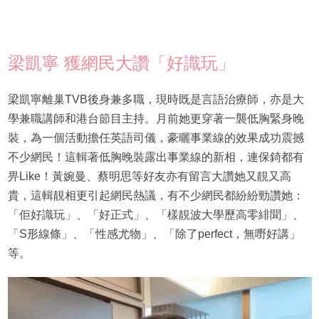
梁凱寧 獲網民大讚「好識玩」
梁凱寧離巢TVB後身兼多職，現時既是言語治療師，亦是大
學兼職講師和港台節目主持。月前她更穿著一襲低胸緊身晚
裝，為一個活動擔任英語司儀，豪曬事業線的效果成功震撼
不少網民！這輯著低胸晚裝露出事業線的新相，連保錡都有
畀Like！黃婉曼、蔡明思等好友亦有留言大讚她又靚又高
貴，這輯靚相更引起網民熱議，有不少網民都紛紛勁讚她：
「佢好識玩」、「好正式」、「樣靚波大學歷高零緋聞」、
「S形線條」、「性感尤物」、「除了perfect，無嘢好講」
等。