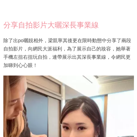
分享自拍影片大曬深長事業線
除了出po曬靚相外，梁凱寧其後更在限時動態中分享了兩段
自拍影片，向網民大派福利，為了展示自己的妝容，她舉著
手機左扭右扭玩自拍，連帶展示出其深長事業線，令網民更
加睇到心心眼！