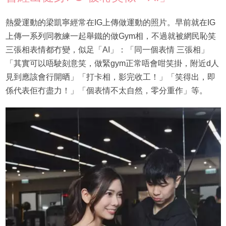
熱愛運動的梁凱寧經常在IG上傳做運動的照片。早前就在IG
上傳一系列同教練一起舉鐵的做Gym相，不過就被網民恥笑
三張相表情都冇變，似足「AI」：「同一個表情 三張相」
「其實可以唔駛刻意笑，做緊gym正常唔會咁笑掛，附近d人
見到應該會行開晒」「打卡相，影完收工！」「笑得出，即
係代表佢冇盡力！」「個表情不太自然，零分重作」等。