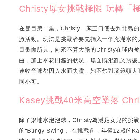
Christy母女挑戰極限 玩
在節目第一集，Christy一家三口便去到北
激活動。玩法是挑戰者要先捐入一個充滿水的
目畫面所見，向來不算大膽的Christy在球
曲，加上水花四濺的狀況，場面既混亂又震撼。挑
連收音咪都因入水而失靈，她不禁對著鏡頭大
同小可。
Kasey挑戰40米高空墜落 Ch
除了滾地水泡泡球，Christy為滿足女兒的
的“Bungy Swing”。在挑戰前，年僅12