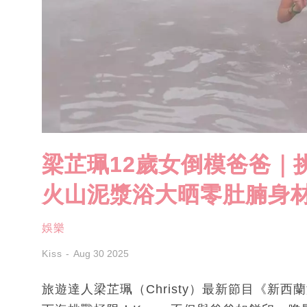
梁芷珮12歲女倒模爸爸｜
火山泥漿浴大晒零肚腩身
娛樂
Kiss
Aug 30 2025
旅遊達人梁芷珮（Christy）最新節目《新西