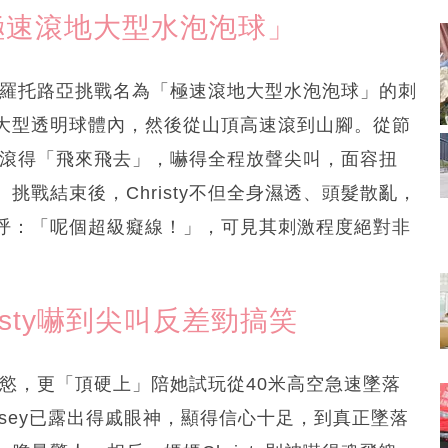
轉「極速滾地大型水泡泡球」
島的羅托路亞挑戰名為「極速滾地大型水泡泡球」的刺
大型透明球體內，然後從山頂高速滾到山腳。從節
內被滾得「飛來飛去」，嚇得全程放聲尖叫，面容扭
戰結束後，Christy不但全身濕透、頭髮散亂，
呼：「呢個超級癡線！」，可見其刺激程度絕對非
risty嚇到尖叫反差勁搞笑
挑戰慾，更「頂硬上」陪她試玩從40米高空急速墜落
歲的Kasey已露出得戚眼神，顯得信心十足，到真正墜落