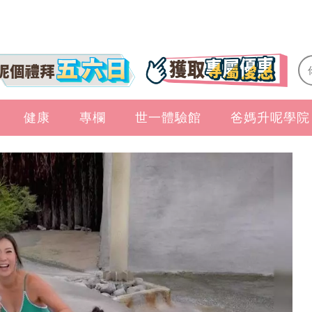
健康
專欄
世一體驗館
爸媽升呢學院