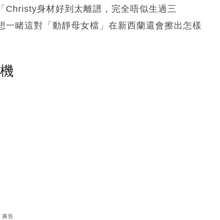
hristy身材好到太離譜，完全唔似生過三
想一睹這對「動靜母女檔」在新西蘭還會擦出怎樣
塵機
廣告