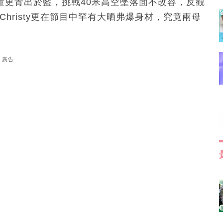
膽量更青出於藍，挑戰40米高空墜落面不改容，反觀
而Christy更在節目中罕有大晒弗爆身材，究竟兩母
廣告