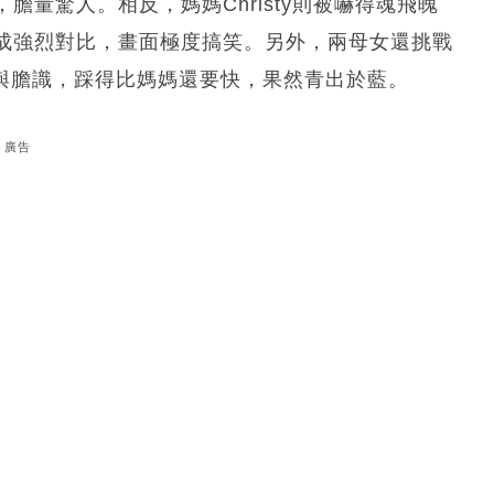
量驚人。相反，媽媽Christy則被嚇得魂飛魄
成強烈對比，畫面極度搞笑。另外，兩母女還挑戰
力與膽識，踩得比媽媽還要快，果然青出於藍。
廣告