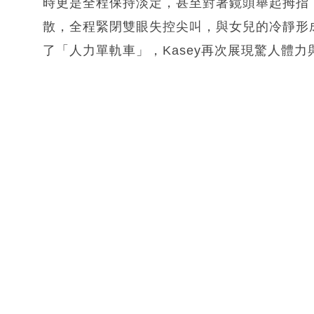
時更是全程保持淡定，甚至對著鏡頭舉起拇指，膽
散，全程緊閉雙眼失控尖叫，與女兒的冷靜形
了「人力單軌車」，Kasey再次展現驚人體