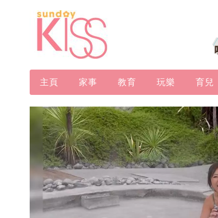
主頁
家事
教育
玩樂
育兒