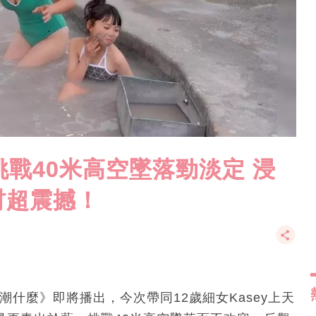
挑戰40米高空墜落勁淡定 浸
材超震撼！
蘭潮什麼》即將播出，今次帶同12歲細女Kasey上天