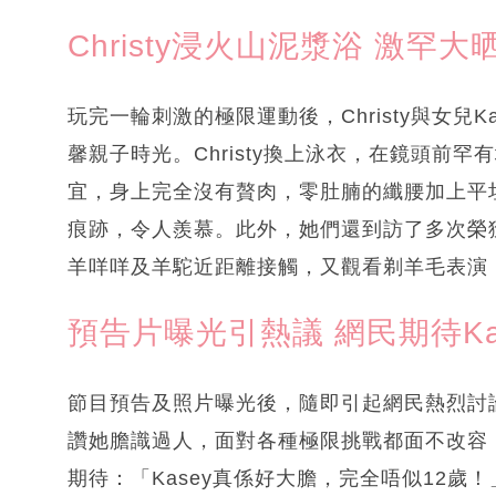
Christy浸火山泥漿浴 激罕
玩完一輪刺激的極限運動後，Christy與女兒
馨親子時光。Christy換上泳衣，在鏡頭前
宜，身上完全沒有贅肉，零肚腩的纖腰加上平
痕跡，令人羨慕。此外，她們還到訪了多次榮
羊咩咩及羊駝近距離接觸，又觀看剃羊毛表演
預告片曝光引熱議 網民期待Ka
節目預告及照片曝光後，隨即引起網民熱烈討論
讚她膽識過人，面對各種極限挑戰都面不改容
期待：「Kasey真係好大膽，完全唔似12歲！