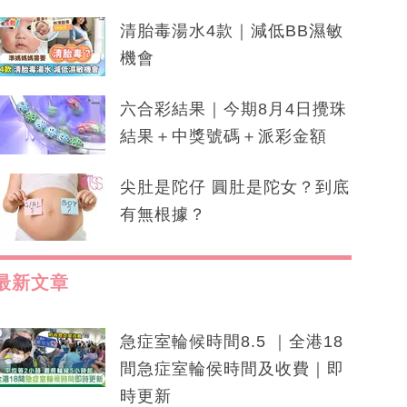
清胎毒湯水4款｜減低BB濕敏
機會
六合彩結果｜今期8月4日攪珠
結果＋中獎號碼＋派彩金額
尖肚是陀仔 圓肚是陀女？到底
有無根據？
最新文章
急症室輪候時間8.5 ｜全港18
間急症室輪侯時間及收費｜即
時更新