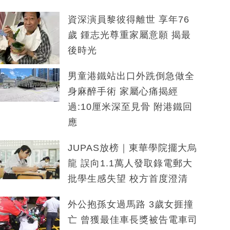
資深演員黎彼得離世 享年76
歲 鍾志光尊重家屬意願 揭最
後時光
男童港鐵站出口外跣倒急做全
身麻醉手術 家屬心痛揭經
過:10厘米深至見骨 附港鐵回
應
JUPAS放榜｜東華學院擺大烏
龍 誤向1.1萬人發取錄電郵大
批學生感失望 校方首度澄清
外公抱孫女過馬路 3歲女捱撞
亡 曾獲最佳車長獎被告電車司