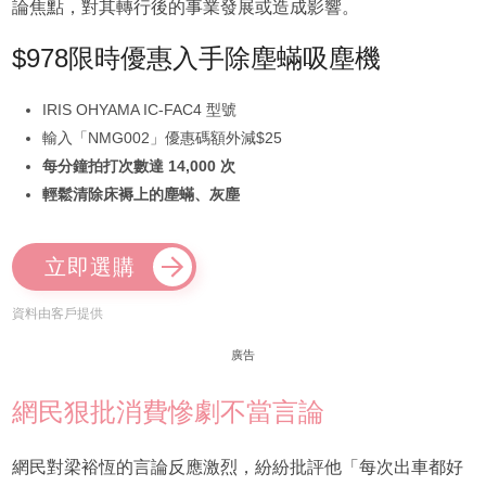
論焦點，對其轉行後的事業發展或造成影響。
$978限時優惠入手除塵蟎吸塵機
IRIS OHYAMA IC-FAC4 型號
輸入「NMG002」優惠碼額外減$25
每分鐘拍打次數達 14,000 次
輕鬆清除床褥上的塵蟎、灰塵
立即選購
資料由客戶提供
廣告
網民狠批消費慘劇不當言論
網民對梁裕恆的言論反應激烈，紛紛批評他「每次出車都好