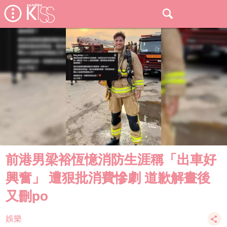
前港男梁裕恆憶消防生涯稱「出車好
興奮」 遭狠批消費慘劇 道歉解畫後
又刪po
娛樂