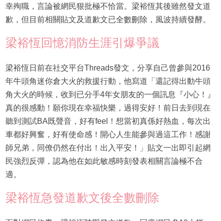
幸殉職，言論被網民狠批極不恰當。梁裕恆其後雖然發文道
歉，但目前相關貼文及道歉文已全數刪除，風波持續發酵。
梁裕恆回憶消防生涯引爆爭議
梁裕恆日前在社交平台Threads發文，分享自己曾參與2016
年牛頭角迷你倉大火的救援行動，他寫道「還記得出動牛頭
角大火的時候，收到已分手4年女朋友的一個訊息『小心！』
真的很感動！願你現在幸福快樂，過得安好！前日去到現在
聽到測試BA既聲音，好有feel！想當初真係好熱血，每次出
車都好興奮，好有使命感！開心人生能參與過這工作！感謝
師兄弟，同僚仍然在付出！出入平安！」貼文一出即引起網
民強烈反彈，認為他在如此敏感時刻發表相關言論極不合
適。
梁裕恆急發道歉文後全數刪除