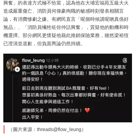
興奮」的表達方式極不恰當，認為他在大埔宏福苑五級大火
造成嚴重傷亡、消防員何偉豪殉職的敏感時刻發表相關言
論，有消費慘劇之嫌。有網民直言「呢個時候講呢啲真係好
無品」、「消防員犧牲咗你仲話興奮」，質疑他的動機和時
機選擇。部分網民更懷疑他藉此推銷保險業務，雖然梁裕恆
已澄清並道歉，但負面輿論仍然持續。
（圖片來源：threads@flow_leung）