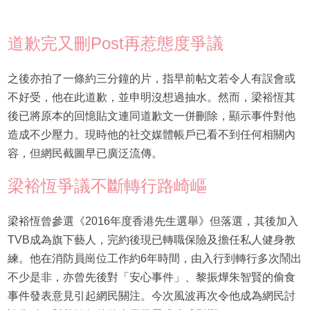
道歉完又刪Post再惹態度爭議
之後亦拍了一條約三分鐘的片，指早前帖文若令人有誤會或
不好受，他在此道歉，並申明沒想過抽水。然而，梁裕恆其
後已將原本的回憶貼文連同道歉文一併刪除，顯示事件對他
造成不少壓力。現時他的社交媒體帳戶已看不到任何相關內
容，但網民截圖早已廣泛流傳。
梁裕恆爭議不斷轉行路崎嶇
梁裕恆曾參選《2016年度香港先生選舉》但落選，其後加入
TVB成為旗下藝人，完約後現已轉職保險及擔任私人健身教
練。他在消防員崗位工作約6年時間，由入行到轉行多次鬧出
不少是非，亦曾先後對「安心事件」、黎振燁朱智賢的偷食
事件發表意見引起網民關注。今次風波再次令他成為網民討