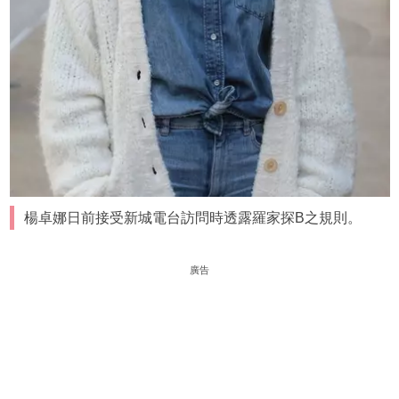
楊卓娜日前接受新城電台訪問時透露羅家探B之規則。
廣告