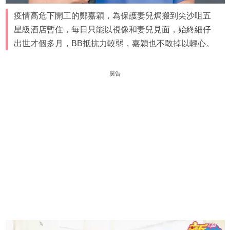
疫情高危下開工的鄭嘉穎，為保護妻兒焗搬到尖沙咀五
星級酒店暫住，每日只能以視像和妻兒見面，始終細仔
出世才個多月，BB抵抗力較弱，嘉穎也不敢掉以輕心。
廣告