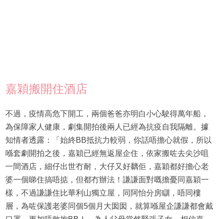
嘉穎搬開住酒店
不過，疫情高危下開工，兩個爸爸亦明白小心駛得萬年船，
為保障家人健康，劇集開拍後兩人已經為抗疫自我隔離。據
知情者透露：「始終BB抵抗力較弱，你話唔擔心就假，所以
喺套劇開拍之後，嘉穎已經無返屋企住，依家搬咗去尖沙咀
一間酒店，細仔出世冇耐，大仔又好黐佢，嘉穎都好擔心老
婆一個睇住搞唔掂，但都冇辦法！謙謙面對嘅擔憂同嘉穎一
樣，不過謙謙住比華利山獨立屋，同阿怡分房瞓，唔同樓
層，為咗保護老婆同個5個月大囡囡，就算喺屋企謙謙都會戴