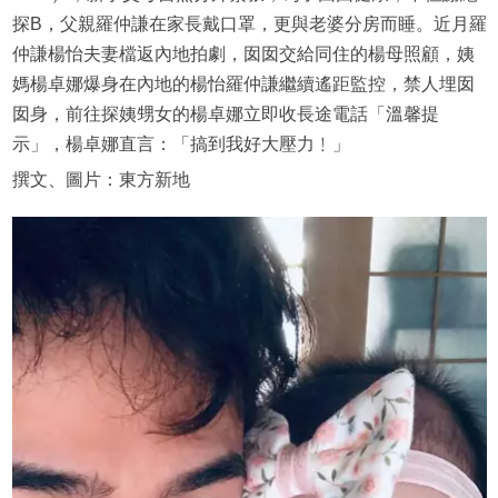
探B，父親羅仲謙在家長戴口罩，更與老婆分房而睡。近月羅
仲謙楊怡夫妻檔返內地拍劇，囡囡交給同住的楊母照顧，姨
媽楊卓娜爆身在內地的楊怡羅仲謙繼續遙距監控，禁人埋囡
囡身，前往探姨甥女的楊卓娜立即收長途電話「溫馨提
示」，楊卓娜直言：「搞到我好大壓力﹗」
撰文、圖片：東方新地