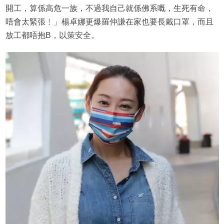
開工，算係高危一族，不過我自己就係佛系嘅，生死有命，
唔會太緊張﹗」楊卓娜更爆羅仲謙在家也要長戴口罩，而且
放工都唔抱B，以策安全。