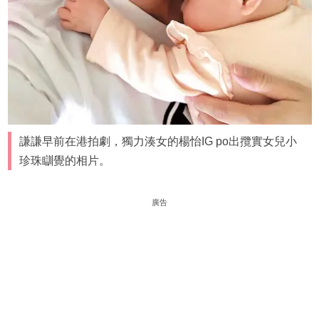
謙謙早前在港拍劇，獨力湊女的楊怡IG po出攬實女兒小
珍珠瞓覺的相片。
廣告