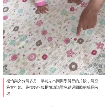
楊怡與女分隔多月，早前貼出囡囡學爬行的片段，隔空
為女打氣。為搵奶粉錢楊怡謙謙難免錯過囡囡的成長階
段。