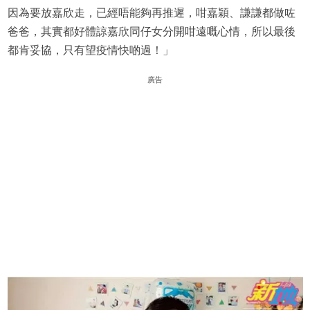
因為要放嘉欣走，已經唔能夠再推遲，咁嘉穎、謙謙都做咗
爸爸，其實都好體諒嘉欣同仔女分開咁遠嘅心情，所以最後
都肯妥協，只有望疫情快啲過！」
廣告