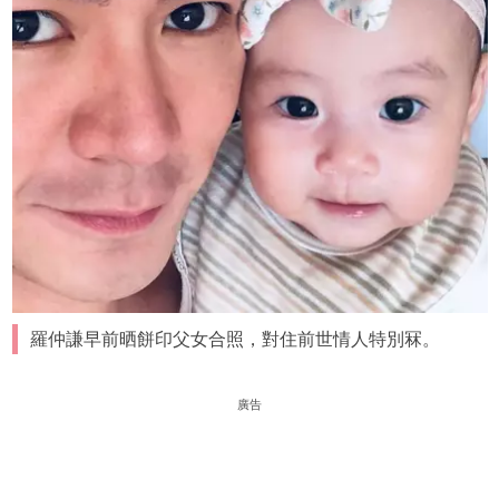
羅仲謙早前晒餅印父女合照，對住前世情人特別冧。
廣告