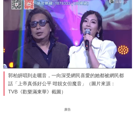
郭柏妍唱到走曬音，一向深受網民喜愛的她都被網民都
話「上帝真係好公平 咁靚女但魔音」（圖片來源：
TVB《歡樂滿東華》截圖）
廣告