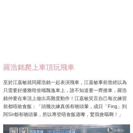
羅浩銘爬上車頂玩飛車
至於江嘉敏就同羅浩銘一起表演飛車，江嘉敏事前曾經以為
只需要好優雅咁坐喺飄逸車上，誰不知道要一齊揸車，羅浩
銘仲要在車頂上做出高難度動作！江嘉敏笑言自己每次練習
前都唔敢食飯：「頭幾次練真係有啲頭暈，成日「Fing」到
阿Sir都有啲頭暈，所以專登唔食飯過嚟，驚我會嘔啊！」