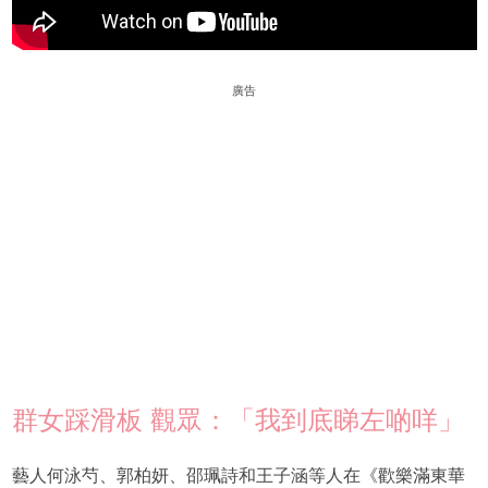
廣告
群女踩滑板 觀眾：「我到底睇左啲咩」
藝人何泳芍、郭柏妍、邵珮詩和王子涵等人在《歡樂滿東華