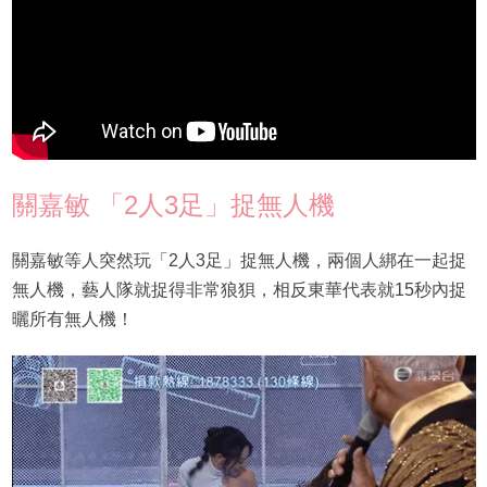
關嘉敏 「2人3足」捉無人機
關嘉敏等人突然玩「2人3足」捉無人機，兩個人綁在一起捉
無人機，藝人隊就捉得非常狼狽，相反東華代表就15秒內捉
曬所有無人機！