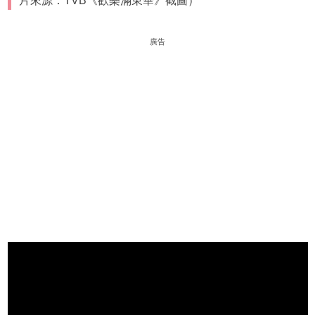
片來源：TVB《歡樂滿東華》截圖）
廣告