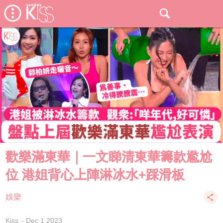
歡樂滿東華｜一文睇清東華籌款尷尬
位 港姐背心上陣淋冰水+踩滑板
娛樂
Kiss
Dec 1 2023