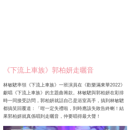
《下流上車族》郭柏妍走曬音
林敏驄率領《下流上車族》一班演員在《歡樂滿東華2022》
獻唱《下流上車族》的主題曲籌款。林敏驄與郭柏妍在彩排
時一同接受訪問，郭柏妍就話自己是浴室高手，搞到林敏驄
都搞笑回覆道：「咁一定失禮啦，到時應該失敗告終喇！結
果郭柏妍就真係唱到走曬音，仲要唱得最大聲！