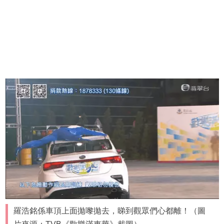
羅浩銘係車頂上面拋嚟拋去，睇到觀眾們心都離！（圖