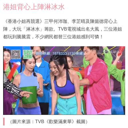
港姐背心上陣淋冰水
《香港小姐再競選》三甲何沛珈、李芷晴及陳懿德背心上
陣，大玩「淋冰水」籌款。TVB電視城出名大風，三位港姐
都玩到騰騰震，不少網民都替三位港姐感到可憐！
（圖片來源：TVB《歡樂滿東華》截圖）