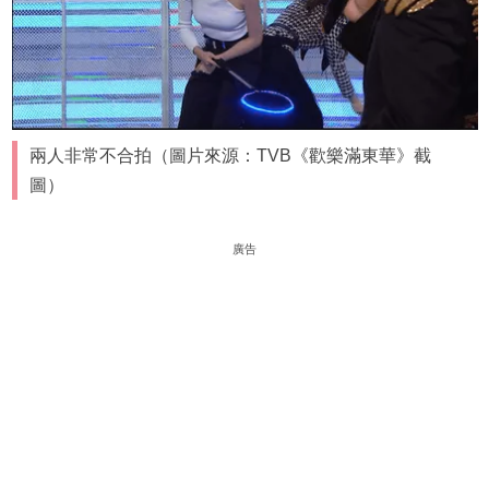
兩人非常不合拍（圖片來源：TVB《歡樂滿東華》截
圖）
廣告