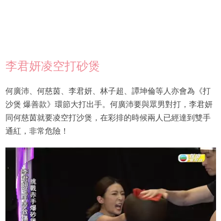
李君妍凌空打砂煲
何廣沛、何慈茵、李君妍、林子超、譚坤倫等人亦會為《打
沙煲 爆善款》環節大打出手。何廣沛要與眾男對打，李君妍
同何慈茵就要凌空打沙煲，在彩排的時候兩人已經達到雙手
通紅，非常危險！