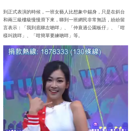
到正式表演的時候，一班女藝人比想象中錫身，只是在斜台
和兩三級樓級慢慢滑下來，睇到一班網民非常無語，紛紛留
言表示：「我到底睇左啲咩」、「仲衰過公園板仔」、「咁
樣叫跳咩」、「咁簡單要練啲咩」等。