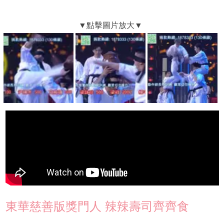
東華慈善版獎門人 辣辣壽司齊齊食