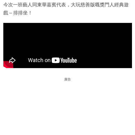
今次一班藝人同東華嘉賓代表，大玩慈善版嘅獎門人經典遊
戲 – 排排坐！
廣告