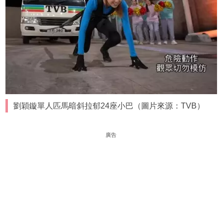
劉穎鏇單人匹馬暗斜拉郁24座小巴（圖片來源：TVB）
廣告