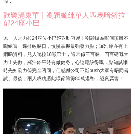
假…
歡樂滿東華｜劉穎鏇練單人匹馬暗斜拉
郁24座小巴
以一人之力拉24座位小巴絕對唔容易！劉穎鏇為呢個項目不
斷練習，綵排咗幾日，慢慢掌握最強發力點；羅浩銘亦有上
網睇資料，見人哋拉18噸巴士，通常係三百幾、四百磅嘅大
力士先做，羅浩銘平時有做健身，心諗應該得嘅，點知試嗰
時先知發力係完全唔同，佢感謝公司不斷push大家有唔同嘗
試。最後，兩人成功憑此環節籌得80萬港幣，認真厲害！