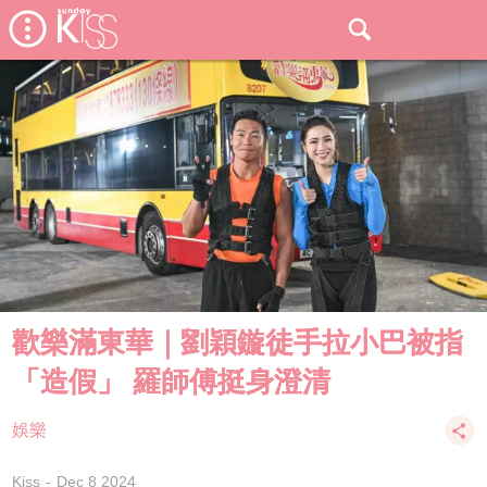
歡樂滿東華｜劉穎鏇徒手拉小巴被指
「造假」 羅師傅挺身澄清
娛樂
Kiss
Dec 8 2024