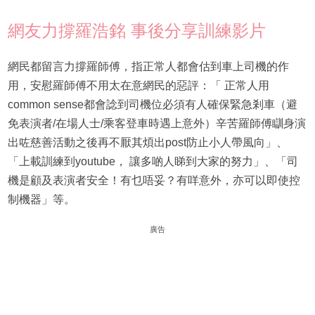
網友力撐羅浩銘 事後分享訓練影片
網民都留言力撐羅師傅，指正常人都會估到車上司機的作
用，安慰羅師傅不用太在意網民的惡評：「 正常人用
common sense都會諗到司機位必須有人確保緊急剎車（避
免表演者/在場人士/乘客登車時遇上意外）辛苦羅師傅瞓身演
出咗慈善活動之後再不厭其煩出post防止小人帶風向」、
「上載訓練到youtube， 讓多啲人睇到大家的努力」、「司
機是顧及表演者安全！有乜唔妥？有咩意外，亦可以即使控
制機器」等。
廣告