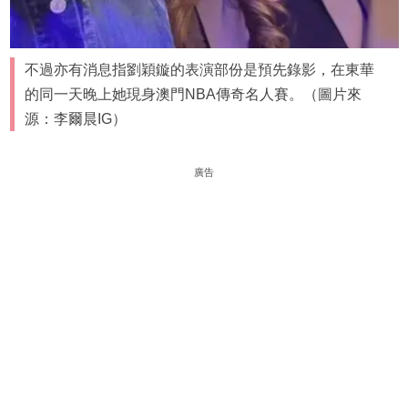
不過亦有消息指劉穎鏇的表演部份是預先錄影，在東華
的同一天晚上她現身澳門NBA傳奇名人賽。（圖片來
源：李爾晨IG）
廣告