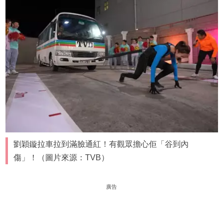
劉穎鏇拉車拉到滿臉通紅！有觀眾擔心佢「谷到內
傷」！（圖片來源：TVB）
廣告