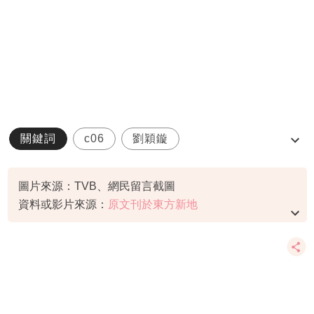
關鍵詞
c06
劉穎鏇
歡樂滿東華2024
籌款
圖片來源：TVB、網民留言截圖
資料或影片來源：
原文刊於東方新地