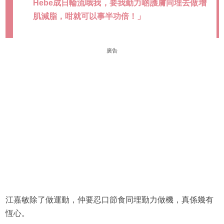
Hebe成日輪流哦我，要我勤力啲護膚同埋去做增
肌減脂，咁就可以事半功倍！」
廣告
江嘉敏除了做運動，仲要忍口節食同埋勤力做機，真係幾有
恆心。