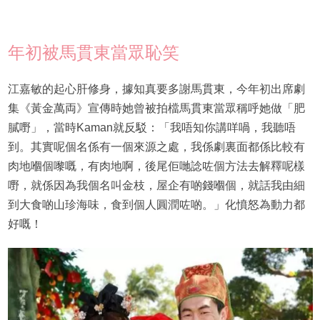
年初被馬貫東當眾恥笑
江嘉敏的起心肝修身，據知真要多謝馬貫東，今年初出席劇
集《黃金萬両》宣傳時她曾被拍檔馬貫東當眾稱呼她做「肥
膩嘢」，當時Kaman就反駁：「我唔知你講咩喎，我聽唔
到。其實呢個名係有一個來源之處，我係劇裏面都係比較有
肉地嗰個嚟嘅，有肉地啊，後尾佢哋諗咗個方法去解釋呢樣
嘢，就係因為我個名叫金枝，屋企有啲錢嗰個，就話我由細
到大食啲山珍海味，食到個人圓潤咗啲。」化憤怒為動力都
好嘅！