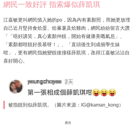
網民一致好評 指索爆似薛凱琪
江嘉敏更叫網民慎入她的po，因為內有素顏照，而她更放埋
自己近月堅持食烚蛋、烚蕃薯及烚雞肉，網民紛紛留言大讚
「「唔好講笑，真心素顏仲靚，開始有健康美嘅氣息」、
「素顏都咁靚好羨慕呀！」、「直頭後生到成個學生妹
咁」，更有網民指她變靚後撞樣薛凱琪，氹得江嘉敏沾沾自
喜好開心。
被指靚到似薛凱琪。（圖片來源：IG@kaman_kong）
廣告