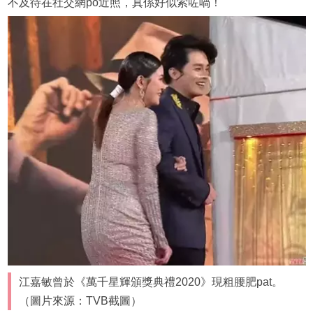
不及待在社交網po近照，真係好似索咗喎！
江嘉敏曾於《萬千星輝頒獎典禮2020》現粗腰肥pat。
（圖片來源：TVB截圖）