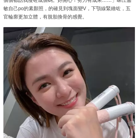
個個都話我瘦咗成個碼。好開心！努力有成果……」睇江嘉
敏自己po的素顏照，的確見到塊面變V，下顎線緊緻咗，五
官輪廓更加立體，有脫胎換骨的感覺。