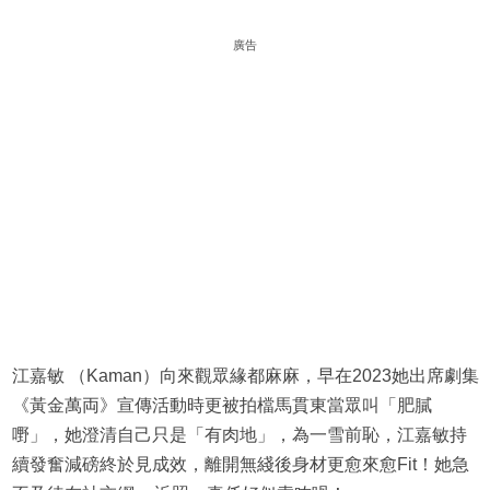
廣告
江嘉敏 （Kaman）向來觀眾緣都麻麻，早在2023她出席劇集
《黃金萬両》宣傳活動時更被拍檔馬貫東當眾叫「肥膩
嘢」，她澄清自己只是「有肉地」，為一雪前恥，江嘉敏持
續發奮減磅終於見成效，離開無綫後身材更愈來愈Fit！她急