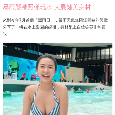
暴雨襲港照樣玩水 大展健美身材！
來到今年7月首個「黑雨日」，暴雨天氣無阻江嘉敏的興緻，
分享了一輯在水上樂園的靚相，身材配上自信笑容非常養
眼！