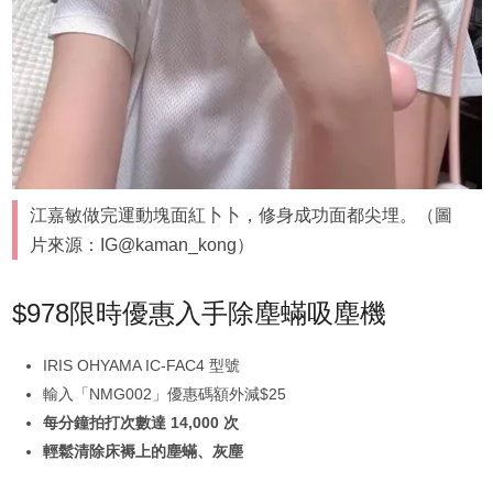
江嘉敏做完運動塊面紅卜卜，修身成功面都尖埋。（圖
片來源：IG@kaman_kong）
$978限時優惠入手除塵蟎吸塵機
IRIS OHYAMA IC-FAC4 型號
輸入「NMG002」優惠碼額外減$25
每分鐘拍打次數達 14,000 次
輕鬆清除床褥上的塵蟎、灰塵