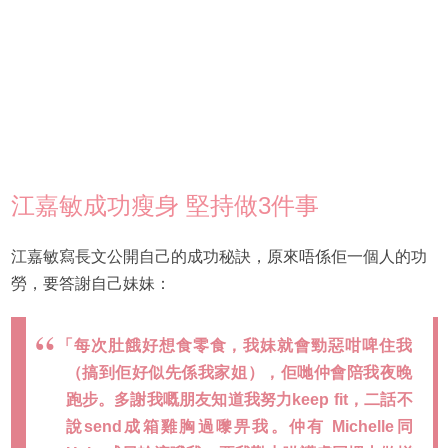
江嘉敏成功瘦身 堅持做3件事
江嘉敏寫長文公開自己的成功秘訣，原來唔係佢一個人的功
勞，要答謝自己妹妹：
「每次肚餓好想食零食，我妹就會勁惡咁啤住我
（搞到佢好似先係我家姐），佢哋仲會陪我夜晚
跑步。多謝我嘅朋友知道我努力keep fit，二話不
說send成箱雞胸過嚟畀我。仲有 Michelle同