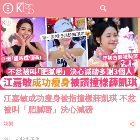
江嘉敏成功瘦身被指撞樣薛凱琪 不忿
被叫「肥膩嘢」決心減磅
娛樂
Kiss
Jul 29 2025