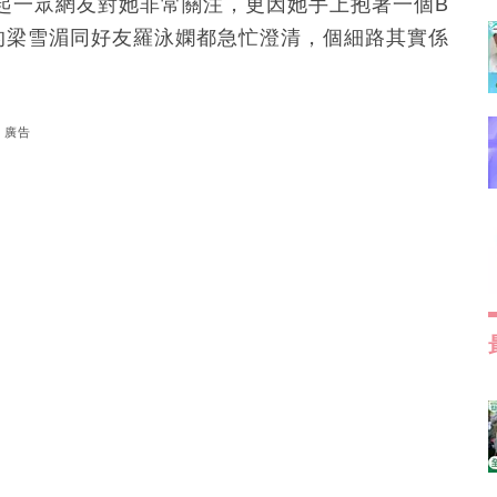
起一眾網友對她非常關注，更因她手上抱著一個B
的梁雪湄同好友羅泳嫻都急忙澄清，個細路其實係
廣告