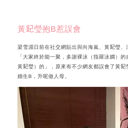
黃𨥈瑩抱B惹誤會
梁雪湄日前在社交網貼出與向海嵐、黃𨥈瑩
「大家終於能一聚，多謝裸泳（指羅泳嫻）的
黃𨥈瑩）的」，原來有不少網友都誤會了黃
婚生B，升呢做人母。