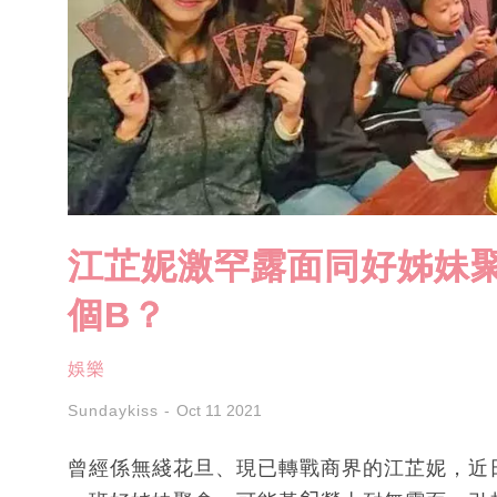
江芷妮激罕露面同好姊妹聚
個B？
娛樂
Sundaykiss
Oct 11 2021
曾經係無綫花旦、現已轉戰商界的江芷妮，近