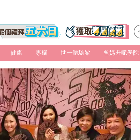
健康
專欄
世一體驗館
爸媽升呢學院