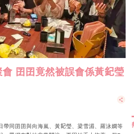
會 囝囝竟然被誤會係黃𨥈瑩
日帶同囝囝與向海嵐、黃𨥈瑩、梁雪湄、羅泳嫻等