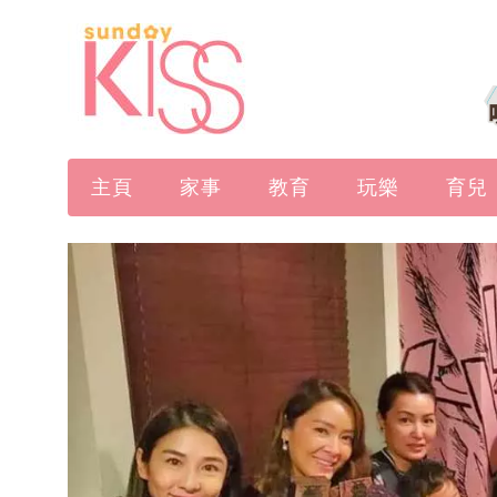
主頁
家事
教育
玩樂
育兒