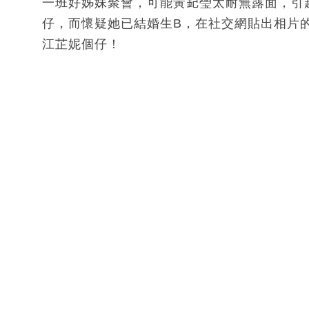
一班好姊妹聚會，可能黃𨥈瑩太耐無露面，引
仔，而懷疑她已結婚生B，在社交網貼出相片
江芷妮個仔！