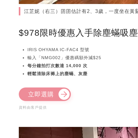
江芷妮（右三）囝囝估計有2、3歲，一度坐在黃
$978限時優惠入手除塵蟎吸
IRIS OHYAMA IC-FAC4 型號
輸入「NMG002」優惠碼額外減$25
每分鐘拍打次數達 14,000 次
輕鬆清除床褥上的塵蟎、灰塵
立即選購
資料由客戶提供