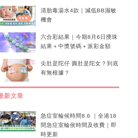
清胎毒湯水4款｜減低BB濕敏
機會
六合彩結果｜今期8月6日攪珠
結果＋中獎號碼＋派彩金額
尖肚是陀仔 圓肚是陀女？到底
有無根據？
最新文章
急症室輪候時間8.6 ｜全港18
間急症室輪侯時間及收費｜即
時更新