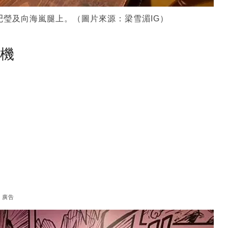
瑩及向海嵐腿上。（圖片來源：梁雪湄IG）
塵機
廣告