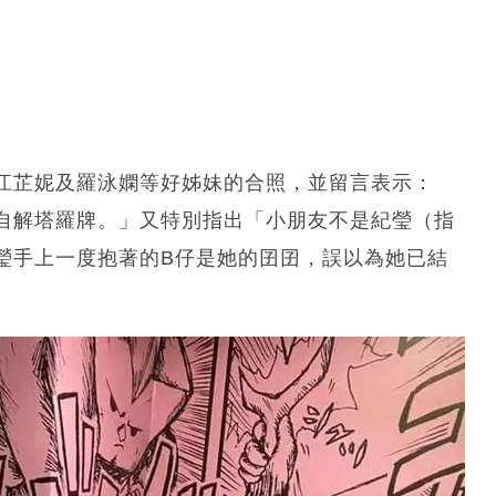
、江芷妮及羅泳嫻等好姊妹的合照，並留言表示：
自解塔羅牌。」又特別指出「小朋友不是紀瑩（指
瑩手上一度抱著的B仔是她的囝囝，誤以為她已結