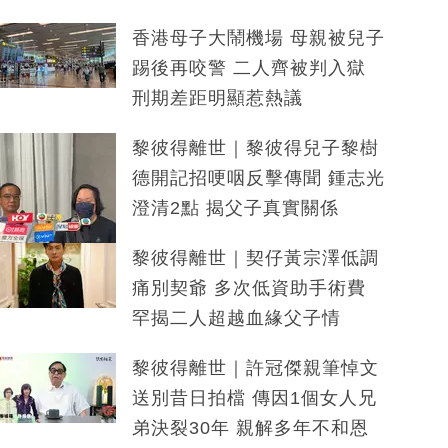
香港母子大鬧機場 母親被兒子
踢後再咬警 二人齊被判入獄
刑期差距明顯惹熱議
黎彼得離世｜黎彼得兒子黎樹
德開記招哽咽反擊傳聞 鍾志光
澄清2點 揭父子真實關係
黎彼得離世｜契仔黃宗澤低調
痛別契爺 多次低資助手術費
罕揭二人超越血緣父子情
黎彼得離世｜許冠傑親筆悼文
送別昔日拍檔 傳因1個女人兄
弟決裂30年 親解多年不和恩