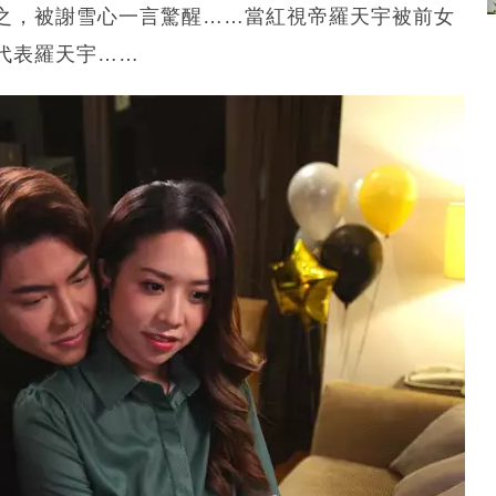
之，被謝雪心一言驚醒……當紅視帝羅天宇被前女
代表羅天宇……