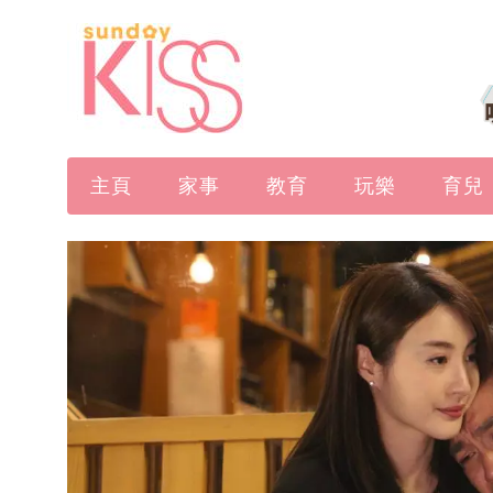
主頁
家事
教育
玩樂
育兒