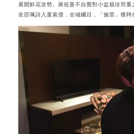
展開鮮花攻勢。蔣祖曼不自覺對小盆栽珍而重
友邵珮詩入稟索償，全城矚目，「施雷」獲聘