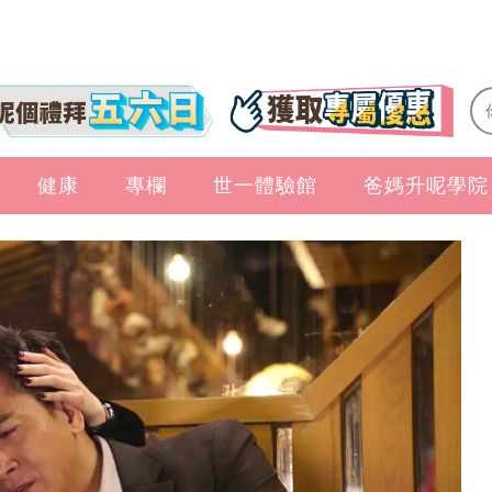
健康
專欄
世一體驗館
爸媽升呢學院