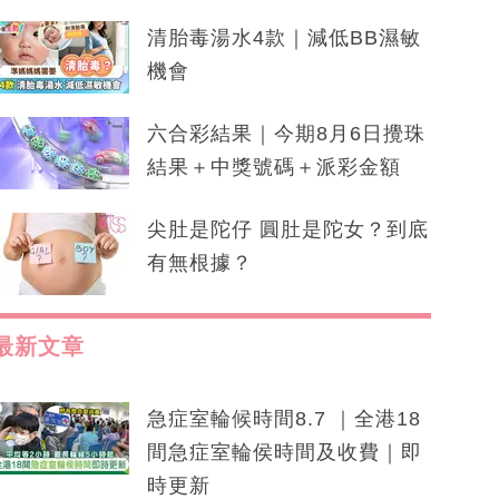
清胎毒湯水4款｜減低BB濕敏
機會
六合彩結果｜今期8月6日攪珠
結果＋中獎號碼＋派彩金額
尖肚是陀仔 圓肚是陀女？到底
有無根據？
最新文章
急症室輪候時間8.7 ｜全港18
間急症室輪侯時間及收費｜即
時更新