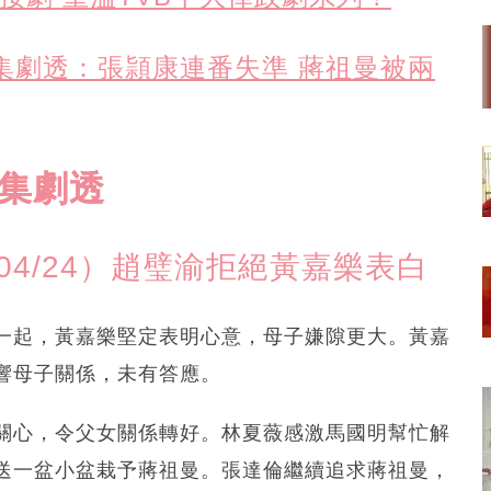
0集劇透：張頴康連番失準 蔣祖曼被兩
5集劇透
04/24）趙璧渝拒絕黃嘉樂表白
一起，黃嘉樂堅定表明心意，母子嫌隙更大。黃嘉
響母子關係，未有答應。
關心，令父女關係轉好。林夏薇感激馬國明幫忙解
送一盆小盆栽予蔣祖曼。張達倫繼續追求蔣祖曼，