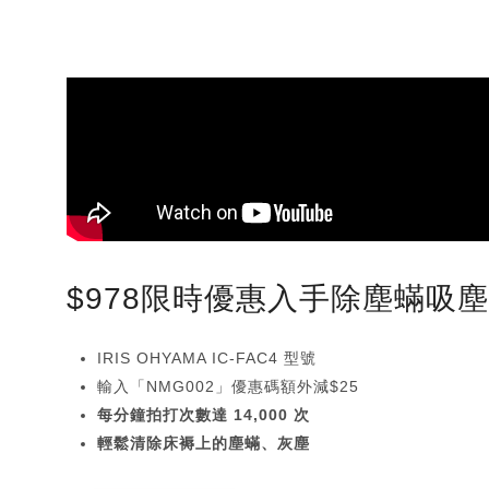
$978限時優惠入手除塵蟎吸
IRIS OHYAMA IC-FAC4 型號
輸入「NMG002」優惠碼額外減$25
每分鐘拍打次數達 14,000 次
輕鬆清除床褥上的塵蟎、灰塵