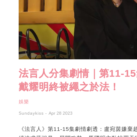
法言人分集劇情｜第11-
戴耀明終被繩之於法！
娛樂
Sundaykiss
Apr 28 2023
《法言人》第11-15集劇情劇透：盧宛茵嫌