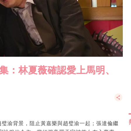
15集：林夏薇確認愛上馬明、
棄趙璧渝背景，阻止黃嘉樂與趙璧渝一起；張達倫繼