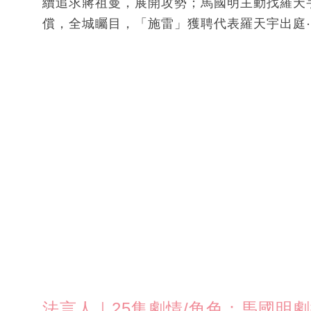
續追求蔣祖曼，展開攻勢；馬國明主動找羅天
償，全城矚目，「施雷」獲聘代表羅天宇出庭
法言人｜25集劇情/角色：馬國明劇