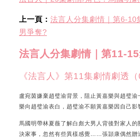
上一頁：
法言人分集劇情｜第6-1
男爭奪?
法言人分集劇情｜第11-1
《法言人》第11集劇情劇透（
盧宛茵嫌棄趙璧渝背景，阻止黃嘉樂與趙璧渝
樂向趙璧渝表白，趙璧渝不願黃嘉樂因自己影
馬國明帶林夏薇了解白彪大男人背後對家人的
決家事，忽然有些異樣感覺……張頴康偶然贈