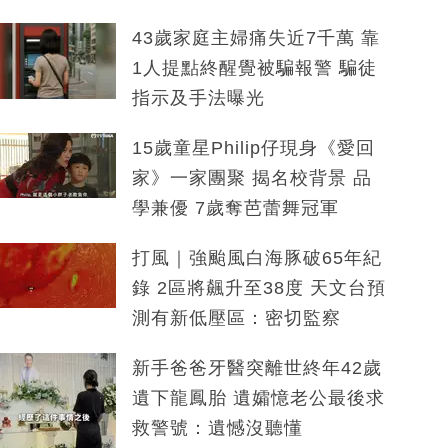
43歲家庭主婦痛失近7千萬 靠
1人提點終醒覺被騙報警 騙徒
指示及手法曝光
15歲童星Philip仔現身《愛回
家》一家團聚 揭名校背景 品
學兼優 7歲奪芭蕾舞冠軍
打風｜強颱風白海豚破65年紀
錄 2區將飆升至38度 天文台預
測有新低壓區：密切監察
新手爸爸牙醫突離世終年42歲
遺下龍鳳胎 遺孀憶老公最後求
救警號：遺憾沒聽懂