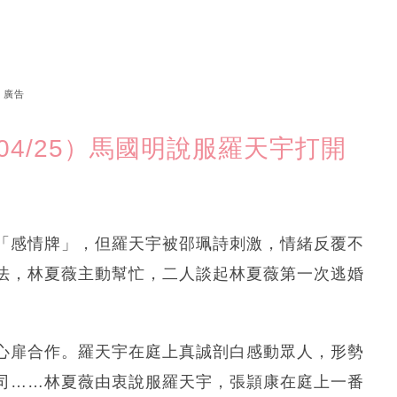
廣告
04/25）馬國明說服羅天宇打開
「感情牌」，但羅天宇被邵珮詩刺激，情緒反覆不
法，林夏薇主動幫忙，二人談起林夏薇第一次逃婚
心扉合作。羅天宇在庭上真誠剖白感動眾人，形勢
司……林夏薇由衷說服羅天宇，張頴康在庭上一番