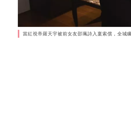
當紅視帝羅天宇被前女友邵珮詩入稟索償，全城矚