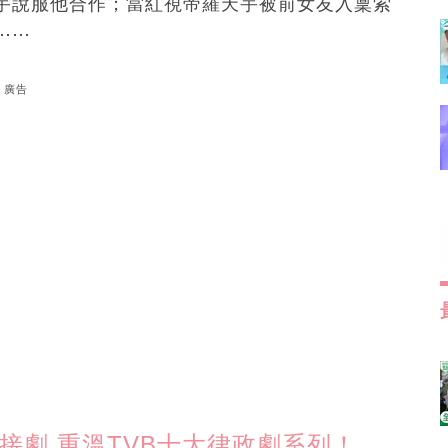
宇說服他合作；當紅視帝羅天宇被前女友入稟索
⋯⋯
廣告
接劇 重溫TVB十大律政劇系列！