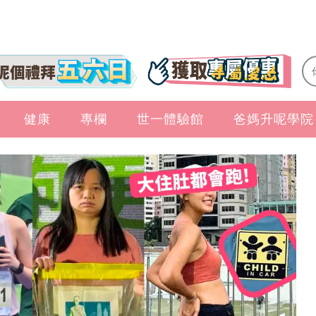
健康
專欄
世一體驗館
爸媽升呢學院