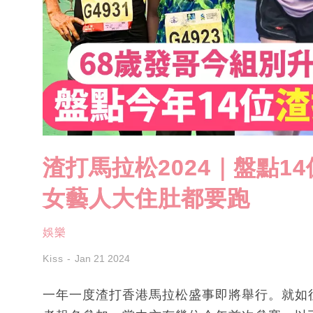
渣打馬拉松2024｜盤點1
女藝人大住肚都要跑
娛樂
Kiss
Jan 21 2024
一年一度渣打香港馬拉松盛事即將舉行。就如