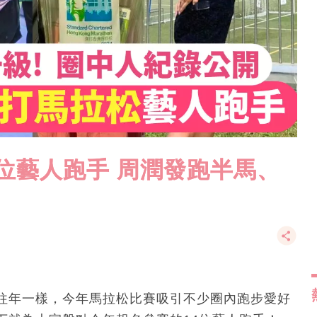
4位藝人跑手 周潤發跑半馬、
往年一樣，今年馬拉松比賽吸引不少圈內跑步愛好