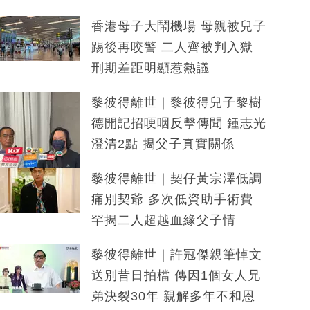
香港母子大鬧機場 母親被兒子
踢後再咬警 二人齊被判入獄
刑期差距明顯惹熱議
黎彼得離世｜黎彼得兒子黎樹
德開記招哽咽反擊傳聞 鍾志光
澄清2點 揭父子真實關係
黎彼得離世｜契仔黃宗澤低調
痛別契爺 多次低資助手術費
罕揭二人超越血緣父子情
黎彼得離世｜許冠傑親筆悼文
送別昔日拍檔 傳因1個女人兄
弟決裂30年 親解多年不和恩