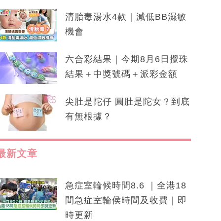
清胎毒湯水4款｜減低BB濕敏
機會
六合彩結果｜今期8月6日攪珠
結果＋中獎號碼＋派彩金額
尖肚是陀仔 圓肚是陀女？到底
有無根據？
最新文章
急症室輪候時間8.6 ｜全港18
間急症室輪侯時間及收費｜即
時更新