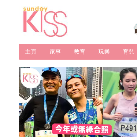
主頁
家事
教育
玩樂
育兒