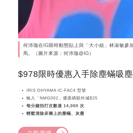
何沛珈在IG限時動態貼上與「大小姐」林淑敏參
馬。（圖片來源：何沛珈@IG）
$978限時優惠入手除塵蟎吸
IRIS OHYAMA IC-FAC4 型號
輸入「NMG002」優惠碼額外減$25
每分鐘拍打次數達 14,000 次
輕鬆清除床褥上的塵蟎、灰塵