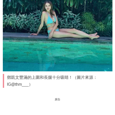
鄧凱文豐滿的上圍和長腿十分吸睛！（圖片來源：
IG@thm___）
廣告