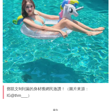
鄧凱文fit到漏的身材獲網民激讚！（圖片來源：
IG@thm___）
廣告