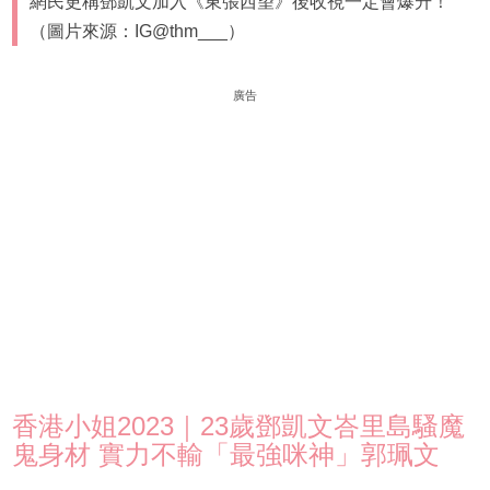
網民更稱鄧凱文加入《東張西望》後收視一定會爆升！
（圖片來源：IG@thm___）
廣告
香港小姐2023｜23歲鄧凱文峇里島騷魔
鬼身材 實力不輸「最強咪神」郭珮文