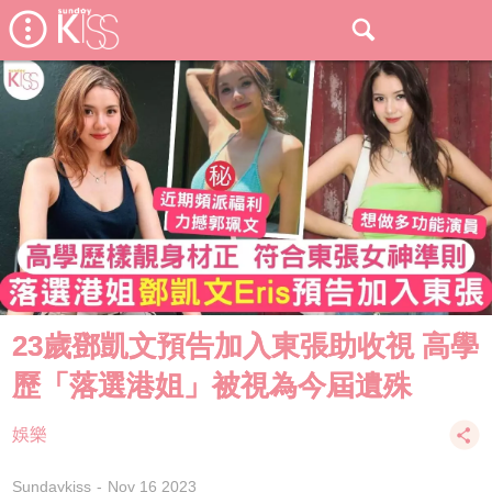
23歲鄧凱文預告加入東張助收視 高學
歷「落選港姐」被視為今屆遺殊
娛樂
Sundaykiss
Nov 16 2023