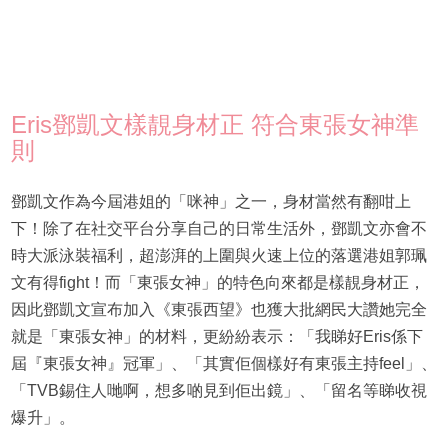
Eris鄧凱文樣靚身材正 符合東張女神準
則
鄧凱文作為今屆港姐的「咪神」之一，身材當然有翻咁上
下！除了在社交平台分享自己的日常生活外，鄧凱文亦會不
時大派泳裝福利，超澎湃的上圍與火速上位的落選港姐郭珮
文有得fight！而「東張女神」的特色向來都是樣靚身材正，
因此鄧凱文宣布加入《東張西望》也獲大批網民大讚她完全
就是「東張女神」的材料，更紛紛表示：「我睇好Eris係下
屆『東張女神』冠軍」、「其實佢個樣好有東張主持feel」、
「TVB錫住人哋啊，想多啲見到佢出鏡」、「留名等睇收視
爆升」。