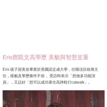
Eris鄧凱文高學歷 美貌與智慧並重
Eris 樣子甜美並畢業於英國諾定咸大學，任職項目統籌主
任，樣貌及學歷條件不俗， 受訪時表示「想做多功能演
員」，又話好「想可以成功著住高踭鞋行catwalk」。