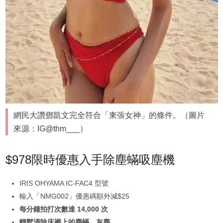
網民大讚鄧凱文完全符合「東張女神」的條件。（圖片
來源：IG@thm___）
$978限時優惠入手除塵蟎吸塵機
IRIS OHYAMA IC-FAC4 型號
輸入「NMG002」優惠碼額外減$25
每分鐘拍打次數達 14,000 次
輕鬆清除床褥上的塵蟎、灰塵