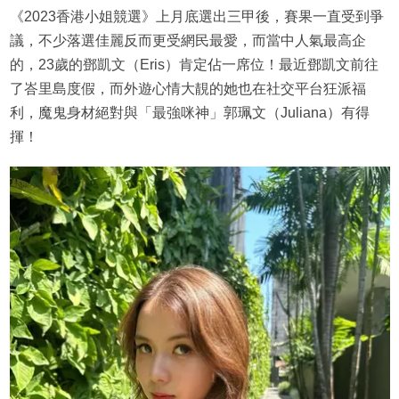
《2023香港小姐競選》上月底選出三甲後，賽果一直受到爭
議，不少落選佳麗反而更受網民最愛，而當中人氣最高企
的，23歲的鄧凱文（Eris）肯定佔一席位！最近鄧凱文前往
了峇里島度假，而外遊心情大靚的她也在社交平台狂派福
利，魔鬼身材絕對與「最強咪神」郭珮文（Juliana）有得
揮！