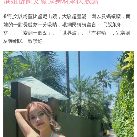
港姐鄧凱文魔鬼身材網民激讚
鄧凱文以粉藍比堅尼出鏡，大騷超豐滿上圍以及螞蟻腰，而
她的一對長腿亦十分吸睛，獲網民紛紛留言：「澎湃身
材」、「索到一個點」、「世界波」、「冇得輸」，完美身
材獲網民一致讚好！