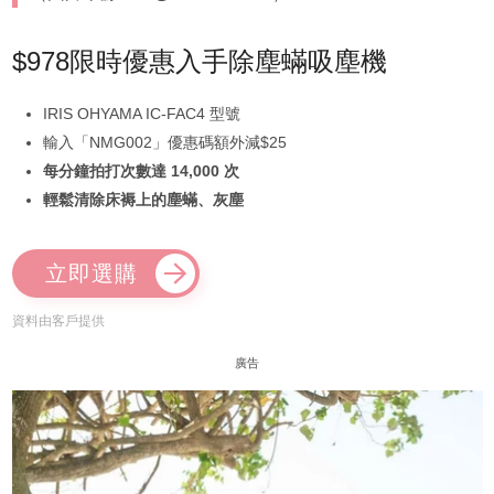
$978限時優惠入手除塵蟎吸塵機
IRIS OHYAMA IC-FAC4 型號
輸入「NMG002」優惠碼額外減$25
每分鐘拍打次數達 14,000 次
輕鬆清除床褥上的塵蟎、灰塵
立即選購
資料由客戶提供
廣告