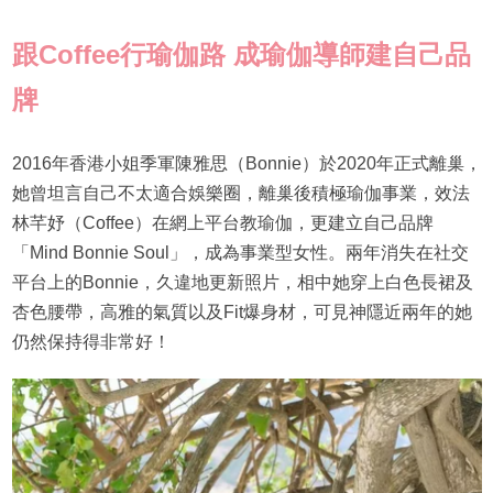
跟
Coffee
行
瑜伽
路
成
瑜伽
導師建自己品
牌
2016年香港小姐季軍陳雅思（Bonnie）於2020年正式離巢，
她曾坦言自己不太適合娛樂圈，離巢後積極瑜伽事業，效法
林芊妤（Coffee）在網上平台教瑜伽，更建立自己品牌
「Mind Bonnie Soul」，成為事業型女性。兩年消失在社交
平台上的Bonnie，久違地更新照片，相中她穿上白色長裙及
杏色腰帶，高雅的氣質以及Fit爆身材，可見神隱近兩年的她
仍然保持得非常好！