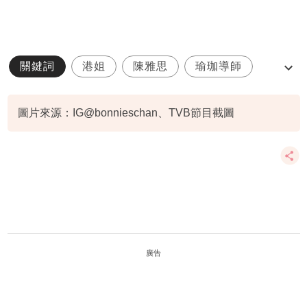
關鍵詞
港姐
陳雅思
瑜珈導師
千億身抱
圖片來源：IG@bonnieschan、TVB節目截圖
廣告