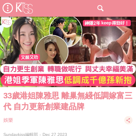
33歲港姐陳雅思 離巢無綫低調嫁富三
代 自力更新創業建品牌
娛樂
Sundaykiss編輯部
Dec 27 2023