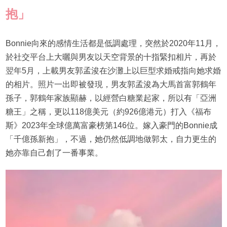
抱」
Bonnie向來的感情生活都是低調處理，突然於2020年11月，
於社交平台上大曬與男友以天空背景的十指緊扣相片，再於
翌年5月，上載男友郭孟浚在沙灘上以巨型求婚戒指向她求婚
的相片。照片一出即被發現，男友郭孟浚為大馬首富郭鶴年
孫子，郭鶴年家族顯赫，以經營白糖業起家，所以有「亞洲
糖王」之稱，更以118億美元（約926億港元）打入《福布
斯》2023年全球億萬富豪榜第146位。嫁入豪門的Bonnie成
「千億孫新抱」，不過，她仍然低調地做郭太，自力更生的
她亦靠自己創了一番事業。