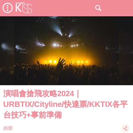
演唱會搶飛攻略2024｜
URBTIX/Cityline/快達票/KKTIX各平
台技巧+事前準備
娛樂