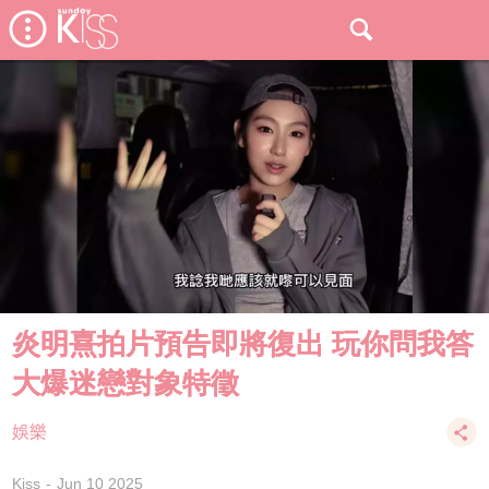
炎明熹拍片預告即將復出 玩你問我答
大爆迷戀對象特徵
娛樂
Kiss
Jun 10 2025