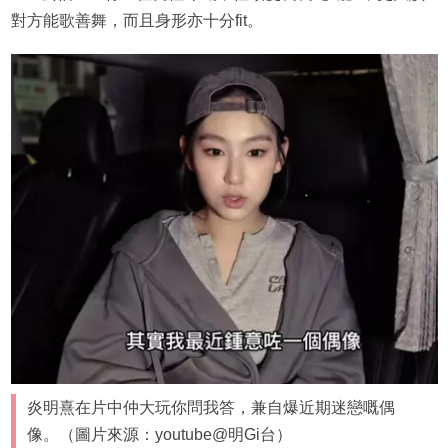
對方能歌善舞，而且身形亦十分fit。
炎明熹在片中仲大玩你問我答，兼自爆近期迷戀嘅偶
像。（圖片來源：youtube@明Gi台）