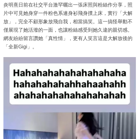
炎明熹日前在社交平台激罕曬出一張床照與粉絲作分享，照
片中可見她身穿一件粉色系連身衫飛身撲上床，實行「大解
放」，完全不顧形象放飛自我，相當搞笑。這一搞怪舉動不
僅展現了她活潑的一面，也讓粉絲感受到她久違的親切感。
網友紛紛留言讚她「真性情」，更有人笑言這是大解放後的
「全新Gigi」。