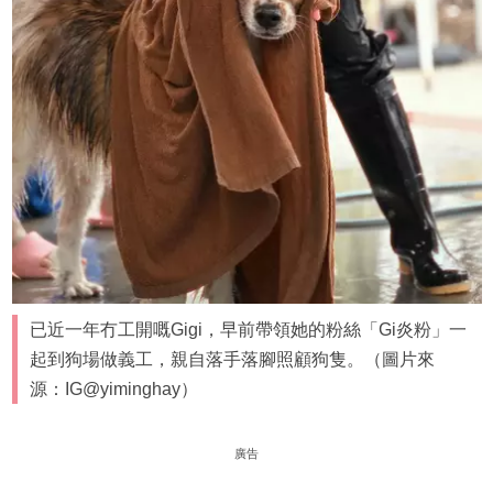
已近一年冇工開嘅Gigi，早前帶領她的粉絲「Gi炎粉」一
起到狗場做義工，親自落手落腳照顧狗隻。（圖片來
源：IG@yiminghay）
廣告