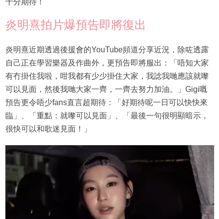
十分期待！
炎明熹拍片爆預告即將復出
炎明熹近期透過後援會的YouTube頻道分享近況，除咗透露
自己正在學習樂器及作曲外，更預告即將服出：「唔知大家
有冇掛住我啦，咁我都有少少掛住大家，我諗我哋應該就嚟
可以見面，然後我哋大家一齊，一齊去努力加油。」Gigi嘅
預告更令唔少fans直言超期待：「好期待呢一日可以快快來
臨」、「重點：就嚟可以見面」、「最後一句很明顯暗示，
很快可以和歌迷見面！」