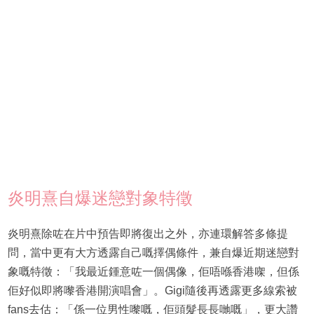
炎明熹自爆迷戀對象特徵
炎明熹除咗在片中預告即將復出之外，亦連環解答多條提
問，當中更有大方透露自己嘅擇偶條件，兼自爆近期迷戀對
象嘅特徵：「我最近鍾意咗一個偶像，佢唔喺香港㗎，但係
佢好似即將嚟香港開演唱會」。Gigi隨後再透露更多線索被
fans去估：「係一位男性嚟嘅，佢頭髮長長哋嘅」，更大讚