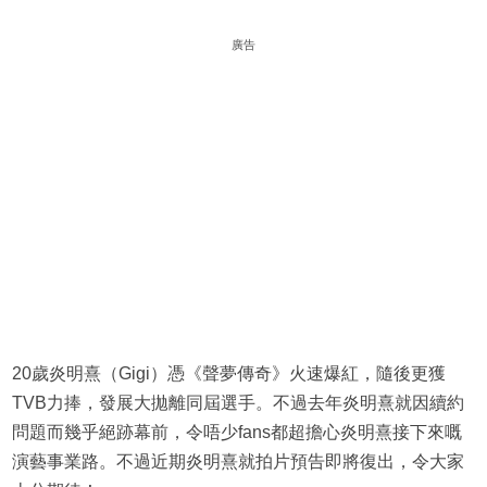
廣告
20歲炎明熹（Gigi）憑《聲夢傳奇》火速爆紅，隨後更獲
TVB力捧，發展大拋離同屆選手。不過去年炎明熹就因續約
問題而幾乎絕跡幕前，令唔少fans都超擔心炎明熹接下來嘅
演藝事業路。不過近期炎明熹就拍片預告即將復出，令大家