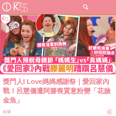
獎門人I Love媽媽感謝祭｜愛回家內
戰！呂慧儀遭阿滕喪質意粉變「花臉
金魚」
娛樂