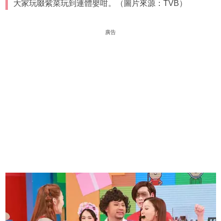
大家玩啜紫菜玩到連體嬰咁。（圖片來源：TVB）
廣告