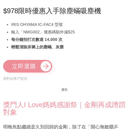
$978限時優惠入手除塵蟎吸塵機
IRIS OHYAMA IC-FAC4 型號
輸入「NMG002」優惠碼額外減$25
每分鐘拍打次數達 14,000 次
輕鬆清除床褥上的塵蟎、灰塵
立即選購
資料由客戶提供
廣告
獎門人I Love媽媽感謝祭｜金剛再成蹧躓
對象
明晚焦點繼續是久別回歸的金剛，除了在「開心無敵啜乒