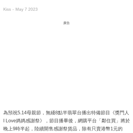
Kiss
May 7 2023
廣告
為預祝5.14母親節，無綫8點半翡翠台播出特備節目《獎門人
I Love媽媽感謝祭》，節目播畢後，網購平台「鄰住買」將於
晚上9時半起，陸續開售感謝祭貨品，除有只賣港幣1元的