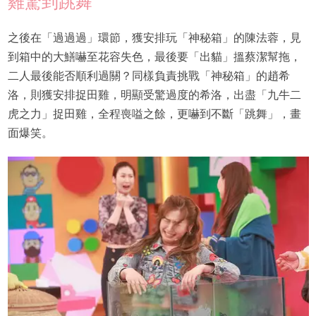
雞驚到跳舞
之後在「過過過」環節，獲安排玩「神秘箱」的陳法蓉，見
到箱中的大鱔嚇至花容失色，最後要「出貓」搵蔡潔幫拖，
二人最後能否順利過關？同樣負責挑戰「神秘箱」的趙希
洛，則獲安排捉田雞，明顯受驚過度的希洛，出盡「九牛二
虎之力」捉田雞，全程喪嗌之餘，更嚇到不斷「跳舞」，畫
面爆笑。