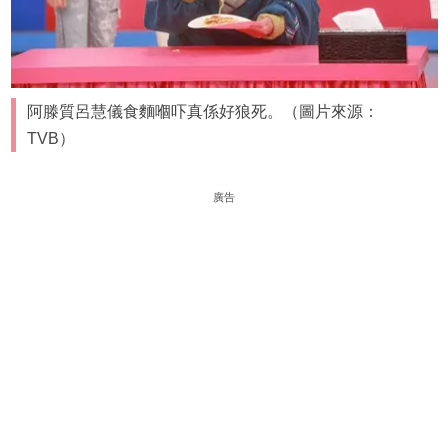
阿滕質呂慧儀食麵嗰吓真係好狼死。（圖片來源：
TVB）
廣告