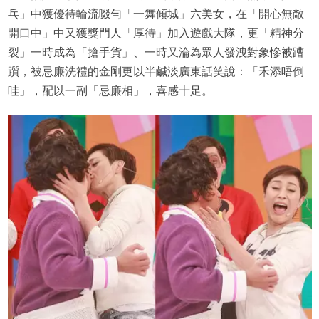
乓」中獲優待輪流啜勻「一舞傾城」六美女，在「開心無敵
開口中」中又獲獎門人「厚待」加入遊戲大隊，更「精神分
裂」一時成為「搶手貨」、一時又淪為眾人發洩對象慘被蹧
躓，被忌廉洗禮的金剛更以半鹹淡廣東話笑說：「禾添唔倒
哇」，配以一副「忌廉相」，喜感十足。