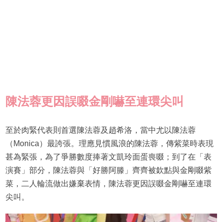
陳法蓉更因誤啜金剛嚇至連環尖叫
至於肉緊代表則首選陳法蓉及趙希洛，當中尤以陳法蓉
（Monica）最誇張。理應見慣風浪的陳法蓉，傳紫菜時表現
甚為緊張，為了爭勝數度捧著文凱玲面蛋喪啜；到了在「表
演賽」部分，陳法蓉與「好勝阿滕」齊齊被欽點與金剛啜紫
菜，二人輪流做出嫌棄表情，陳法蓉更因誤啜金剛嚇至連環
尖叫。