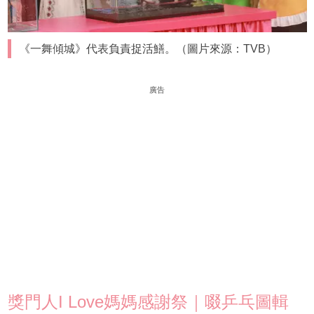
《一舞傾城》代表負責捉活鱔。（圖片來源：TVB）
廣告
獎門人I Love媽媽感謝祭｜啜乒乓圖輯