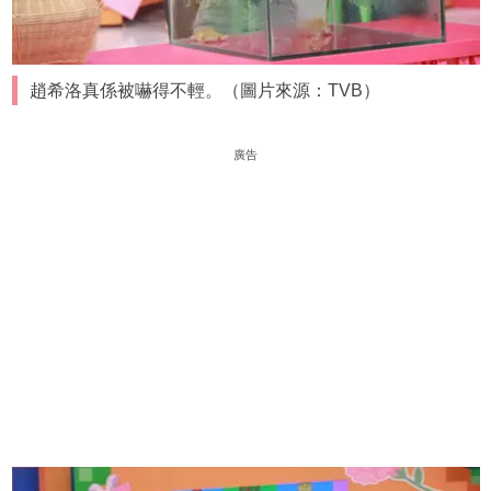
趙希洛真係被嚇得不輕。（圖片來源：TVB）
廣告