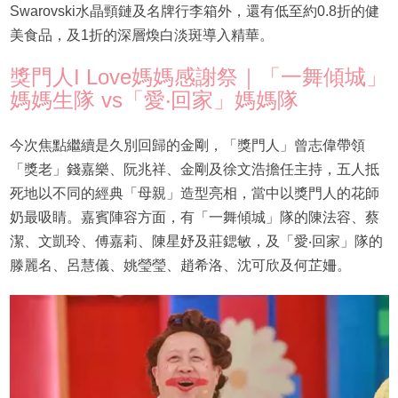
Swarovski水晶頸鏈及名牌行李箱外，還有低至約0.8折的健
美食品，及1折的深層煥白淡斑導入精華。
獎門人I Love媽媽感謝祭｜「一舞傾城」
媽媽生隊 vs「愛‧回家」媽媽隊
今次焦點繼續是久別回歸的金剛，「獎門人」曾志偉帶領
「獎老」錢嘉樂、阮兆祥、金剛及徐文浩擔任主持，五人抵
死地以不同的經典「母親」造型亮相，當中以獎門人的花師
奶最吸睛。嘉賓陣容方面，有「一舞傾城」隊的陳法容、蔡
潔、文凱玲、傅嘉莉、陳星妤及莊鍶敏，及「愛‧回家」隊的
滕麗名、呂慧儀、姚瑩瑩、趙希洛、沈可欣及何芷姍。