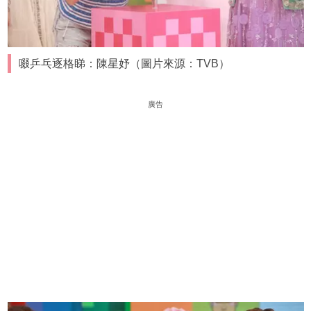
啜乒乓逐格睇：陳星妤（圖片來源：TVB）
廣告