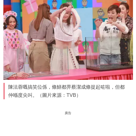
陳法蓉嘅搞笑位係，條鱔都畀蔡潔成條捉起咗啦，但都
仲喺度尖叫。（圖片來源：TVB）
廣告