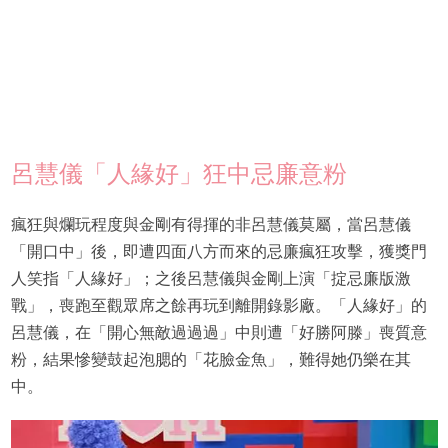
呂慧儀「人緣好」狂中忌廉意粉
瘋狂與爛玩程度與金剛有得揮的非呂慧儀莫屬，當呂慧儀
「開口中」後，即遭四面八方而來的忌廉瘋狂攻擊，獲獎門
人笑指「人緣好」；之後呂慧儀與金剛上演「掟忌廉版激
戰」，喪跑至觀眾席之餘再玩到離開錄影廠。「人緣好」的
呂慧儀，在「開心無敵過過過」中則遭「好勝阿滕」喪質意
粉，結果慘變鼓起泡腮的「花臉金魚」，難得她仍樂在其
中。