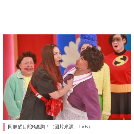
阿滕醒目陀B護胸！（圖片來源：TVB）