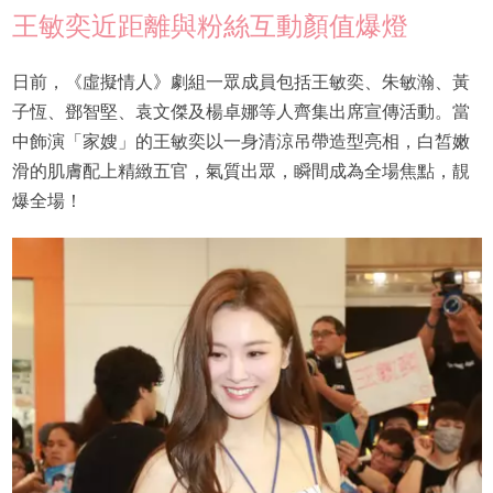
王敏奕近距離與粉絲互動顏值爆燈
日前，《虛擬情人》劇組一眾成員包括王敏奕、朱敏瀚、黃
子恆、鄧智堅、袁文傑及楊卓娜等人齊集出席宣傳活動。當
中飾演「家嫂」的王敏奕以一身清涼吊帶造型亮相，白皙嫩
滑的肌膚配上精緻五官，氣質出眾，瞬間成為全場焦點，靚
爆全場！