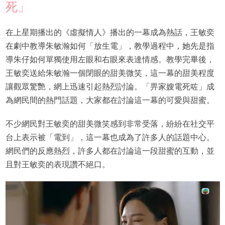
死」
在上星期播出的《虛擬情人》播出的一幕成為熱話，王敏奕
在劇中教導朱敏瀚如何「放生電」，教學過程中，她先是指
導朱仔如何單獨使用左眼和右眼來表達情感。教學完畢後，
王敏奕送給朱敏瀚一個閉眼的甜美微笑，這一幕的甜美程度
讓觀眾驚艷，網上迅速引起熱烈討論。「畀家嫂電死咗」成
為網民間的熱門話題，大家都在討論這一幕的可愛與甜蜜。
不少網民對王敏奕的甜美微笑感到非常受落，紛紛在社交平
台上表示被「電到」，這一幕也成為了許多人的話題中心。
網民們的反應熱烈，許多人都在討論這一段甜蜜的互動，並
且對王敏奕的表現讚不絕口。