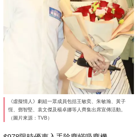
《虛擬情人》劇組一眾成員包括王敏奕、朱敏瀚、黃子
恆、鄧智堅、袁文傑及楊卓娜等人齊集出席宣傳活動。
（圖片來源：TVB）
$978限時優惠入手除塵蟎吸塵機