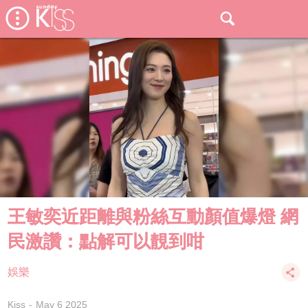
王敏奕近距離與粉絲互動顏值爆燈 網
民激讚：點解可以靚到咁
娛樂
Kiss
May 6 2025