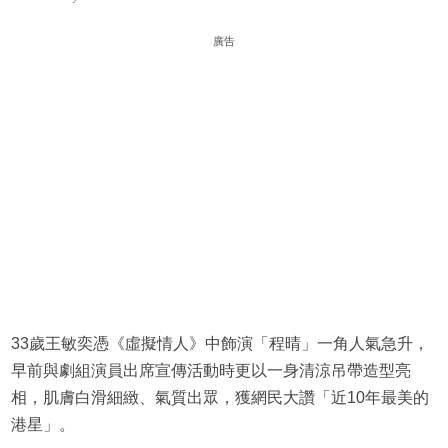
廣告
33歲王敏奕憑《虛擬情人》中飾演「程晴」一角人氣急升，
早前與劇組演員出席宣傳活動時更以一身清涼吊帶造型亮
相，肌膚白滑細緻、氣質出眾，獲網民大讚「近10年最美的
港星」。