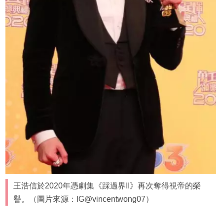
王浩信於2020年憑劇集《踩過界II》再次奪得視帝的榮
譽。（圖片來源：IG@vincentwong07）