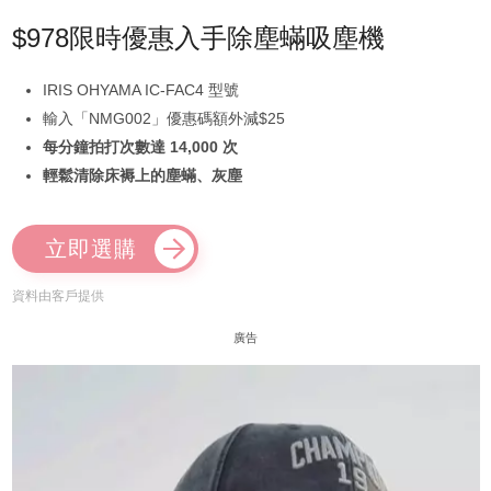
$978限時優惠入手除塵蟎吸塵機
IRIS OHYAMA IC-FAC4 型號
輸入「NMG002」優惠碼額外減$25
每分鐘拍打次數達 14,000 次
輕鬆清除床褥上的塵蟎、灰塵
立即選購
資料由客戶提供
廣告