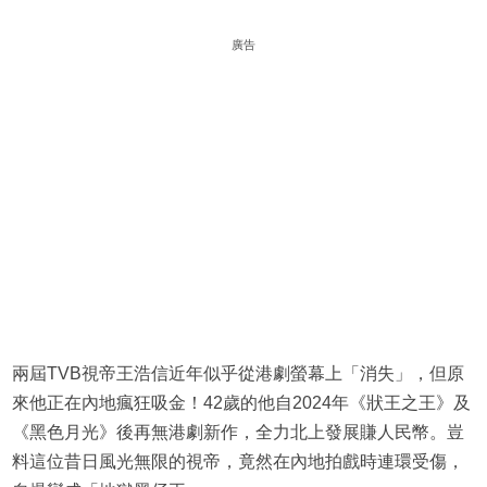
廣告
兩屆TVB視帝王浩信近年似乎從港劇螢幕上「消失」，但原
來他正在內地瘋狂吸金！42歲的他自2024年《狀王之王》及
《黑色月光》後再無港劇新作，全力北上發展賺人民幣。豈
料這位昔日風光無限的視帝，竟然在內地拍戲時連環受傷，