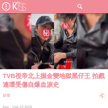
TVB視帝北上掘金變地獄黑仔王 拍戲
連環受傷自爆血淚史
娛樂
Kiss
Feb 23 2026