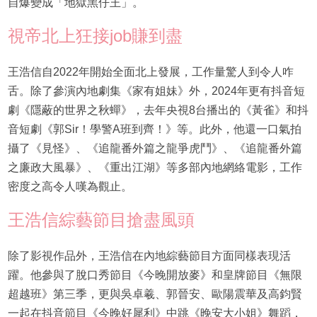
自爆變成「地獄黑仔王」。
視帝北上狂接job賺到盡
王浩信自2022年開始全面北上發展，工作量驚人到令人咋
舌。除了參演內地劇集《家有姐妹》外，2024年更有抖音短
劇《隱蔽的世界之秋蟬》，去年央視8台播出的《黃雀》和抖
音短劇《郭Sir！學警A班到齊！》等。此外，他還一口氣拍
攝了《見怪》、《追龍番外篇之龍爭虎鬥》、《追龍番外篇
之廉政大風暴》、《重出江湖》等多部內地網絡電影，工作
密度之高令人嘆為觀止。
王浩信綜藝節目搶盡風頭
除了影視作品外，王浩信在內地綜藝節目方面同樣表現活
躍。他參與了脫口秀節目《今晚開放麥》和皇牌節目《無限
超越班》第三季，更與吳卓羲、郭晉安、歐陽震華及高鈞賢
一起在抖音節目《今晚好犀利》中跳《晚安大小姐》舞蹈，