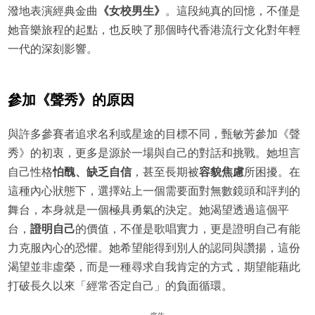
潑地表演經典金曲
《女校男生》
。這段純真的回憶，不僅是
她音樂旅程的起點，也反映了那個時代香港流行文化對年輕
一代的深刻影響。
參加《聲秀》的原因
與許多參賽者追求名利或星途的目標不同，甄敏芳參加《聲
秀》的初衷，更多是源於一場與自己的對話和挑戰。她坦言
自己性格
怕醜、缺乏自信
，甚至長期被
容貌焦慮
所困擾。在
這種內心狀態下，選擇站上一個需要面對無數鏡頭和評判的
舞台，本身就是一個極具勇氣的決定。她渴望透過這個平
台，
證明自己
的價值，不僅是歌唱實力，更是證明自己有能
力克服內心的恐懼。她希望能得到別人的認同與讚揚，這份
渴望並非虛榮，而是一種尋求自我肯定的方式，期望能藉此
打破長久以來「經常否定自己」的負面循環。