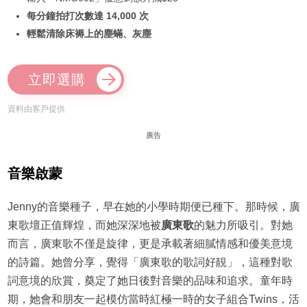
每分鐘拍打次數達 14,000 次
輕鬆清除床褥上的塵蟎、灰塵
立即選購
資料由客戶提供
廣告
音樂啟蒙
Jenny的音樂種子，早在她的小學時期便已種下。那時候，廣
東歌壇正值輝煌，而她深深地被
廣東歌
的魅力所吸引。對她
而言，廣東歌不僅是旋律，更是承載著細膩情感和優美意境
的詩篇。她曾分享，覺得「廣東歌的歌詞好靚」，這種對歌
詞意境的欣賞，奠定了她日後對音樂的品味和追求。童年時
期，她會和朋友一起模仿當時紅極一時的女子組合Twins，活