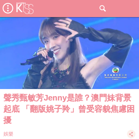
聲秀甄敏芳Jenny是誰？澳門妹背景
起底 「翻版姚子羚」曾受容貌焦慮困
擾
娛樂