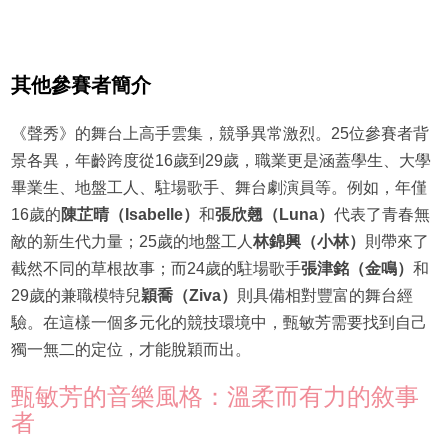
其他參賽者簡介
《聲秀》的舞台上高手雲集，競爭異常激烈。25位參賽者背
景各異，年齡跨度從16歲到29歲，職業更是涵蓋學生、大學
畢業生、地盤工人、駐場歌手、舞台劇演員等。例如，年僅
16歲的
陳芷晴（Isabelle）
和
張欣翹（Luna）
代表了青春無
敵的新生代力量；25歲的地盤工人
林錦興（小林）
則帶來了
截然不同的草根故事；而24歲的駐場歌手
張津銘（金鳴）
和
29歲的兼職模特兒
穎喬（Ziva）
則具備相對豐富的舞台經
驗。在這樣一個多元化的競技環境中，甄敏芳需要找到自己
獨一無二的定位，才能脫穎而出。
甄敏芳的音樂風格：溫柔而有力的敘事
者