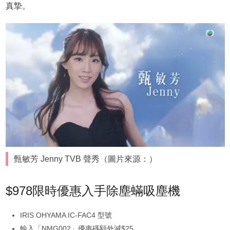
真摯。
甄敏芳 Jenny TVB 聲秀（圖片來源：）
$978限時優惠入手除塵蟎吸塵機
IRIS OHYAMA IC-FAC4 型號
輸入「NMG002」優惠碼額外減$25