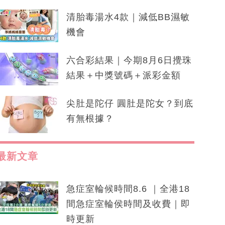
清胎毒湯水4款｜減低BB濕敏
機會
六合彩結果｜今期8月6日攪珠
結果＋中獎號碼＋派彩金額
尖肚是陀仔 圓肚是陀女？到底
有無根據？
最新文章
急症室輪候時間8.6 ｜全港18
間急症室輪侯時間及收費｜即
時更新