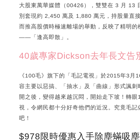
大股東萬華媒體（00426），雙雙在 3 月 
別套現約 2,450 萬及 1,880 萬元，持
而推高股價時極速離場的舉動，反映了精明的
——「逢高即散」。
40歲專家Dickson去年長文
《100毛》旗下的「毛記電視」於2015年3月
容主要以惡搞、「抽水」及「曲線」形式諷刺
開之後，變得越來越沉悶，開始走下坡！轉眼
視，令網民都十分好奇他們的近況。究竟毛記
吧！
$978限時優惠入手除塵蟎吸