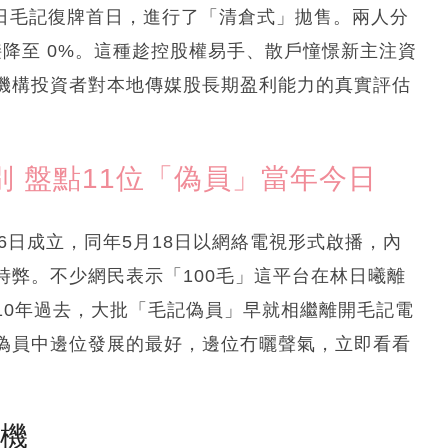
13 日毛記復牌首日，進行了「清倉式」拋售。兩人分
股量直接降至 0%。這種趁控股權易手、散戶憧憬新主注資
機構投資者對本地傳媒股長期盈利能力的真實評估
告別 盤點11位「偽員」當年今日
16日成立，同年5月18日以網絡電視形式啟播，內
時弊。不少網民表示「100毛」這平台在林日曦離
10年過去，大批「毛記偽員」早就相繼離開毛記電
偽員中邊位發展的最好，邊位冇曬聲氣，立即看看
塵機