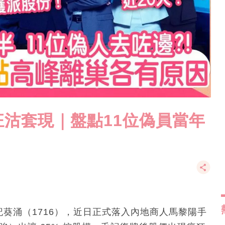
沽套現｜盤點11位偽員當年
記葵涌（1716），近日正式落入內地商人馬黎陽手