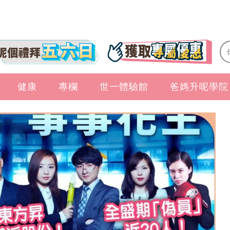
健康
專欄
世一體驗館
爸媽升呢學院