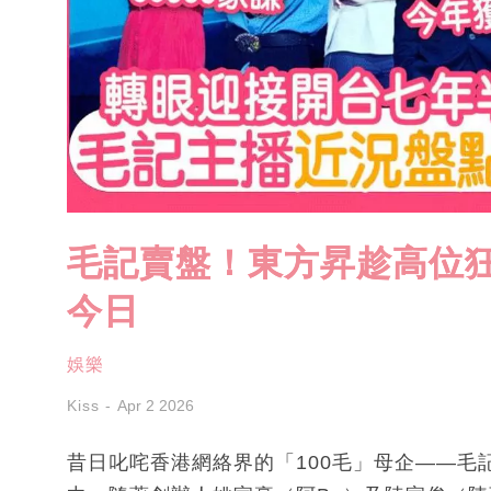
毛記賣盤！東方昇趁高位狂
今日
娛樂
Kiss
Apr 2 2026
昔日叱咤香港網絡界的「100毛」母企——毛