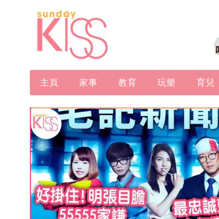
主頁
家事
教育
玩樂
育兒