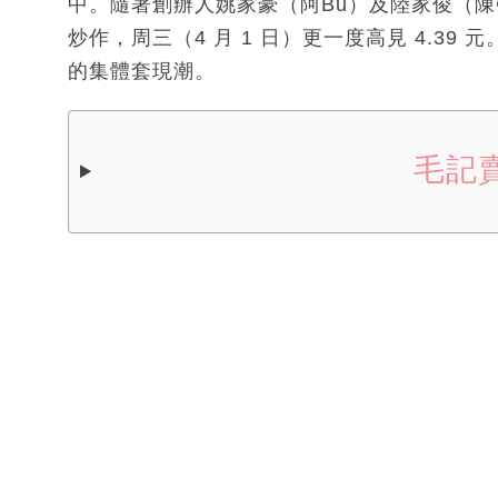
中。隨著創辦人姚家豪（阿Bu）及陸家俊（陳
炒作，周三（4 月 1 日）更一度高見 4.3
的集體套現潮。
毛記