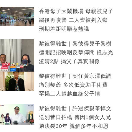
香港母子大鬧機場 母親被兒子
踢後再咬警 二人齊被判入獄
刑期差距明顯惹熱議
黎彼得離世｜黎彼得兒子黎樹
德開記招哽咽反擊傳聞 鍾志光
澄清2點 揭父子真實關係
黎彼得離世｜契仔黃宗澤低調
痛別契爺 多次低資助手術費
罕揭二人超越血緣父子情
黎彼得離世｜許冠傑親筆悼文
送別昔日拍檔 傳因1個女人兄
弟決裂30年 親解多年不和恩