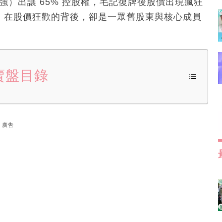
強）出讓 65% 控股權，毛記復牌後股價出現瘋狂
9 元。在股價狂歡的背後，卻是一眾舊股東與核心成員
賣盤目錄
廣告