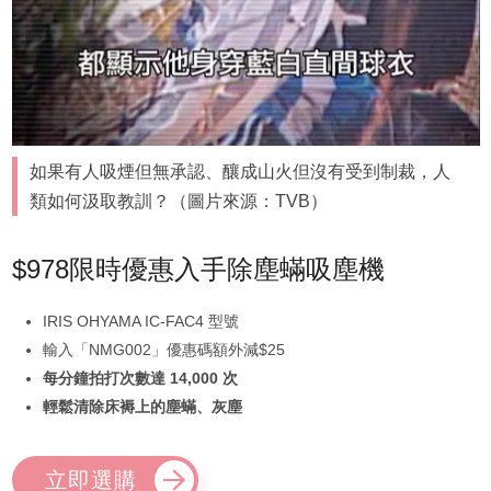
如果有人吸煙但無承認、釀成山火但沒有受到制裁，人
類如何汲取教訓？（圖片來源：TVB）
$978限時優惠入手除塵蟎吸塵機
IRIS OHYAMA IC-FAC4 型號
輸入「NMG002」優惠碼額外減$25
每分鐘拍打次數達 14,000 次
輕鬆清除床褥上的塵蟎、灰塵
立即選購