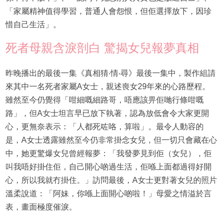
「家屬精神值得學習，普通人會怨恨，但佢選擇放下，因珍
惜自己生活」。
死者母親含淚剖白 驚揭女兒報夢真相
昨晚播出的最後一集《真相猜‧情‧尋》最後一集中，製作組請
來其中一名死者家屬A女士，親述喪女29年來的心路歷程。
雖然至今仍覺得「咁細嘅細路哥，唔應該畀佢哋行條咁嘅
路」，但A女士坦言早已放下執著，認為放低會令大家更開
心，更無奈表示：「人都死咗咯，算啦」。最令人動容的
是，A女士透露雖然至今仍非常掛念女兒，但一切只會藏在心
中，她更驚爆女兒曾經報夢：「我發夢見到佢（女兒），佢
叫我唔好掛住佢，自己開心啲過生活，佢喺上面都過得好開
心，所以我就冇掛住。」訪問最後，A女士更對著女兒的照片
溫柔說道：「阿妹，你喺上面開心啲啦！」母愛之情溢於言
表，畫面極度催淚。