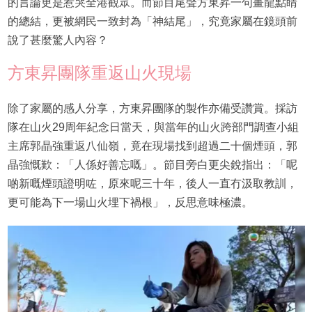
的言論更是惹哭全港觀眾。而節目尾聲方東昇一句畫龍點睛
的總結，更被網民一致封為「神結尾」，究竟家屬在鏡頭前
說了甚麼驚人內容？
方東昇團隊重返山火現場
除了家屬的感人分享，方東昇團隊的製作亦備受讚賞。採訪
隊在山火29周年紀念日當天，與當年的山火跨部門調查小組
主席郭晶強重返八仙嶺，竟在現場找到超過二十個煙頭，郭
晶強慨歎：「人係好善忘嘅」。節目旁白更尖銳指出：「呢
啲新嘅煙頭證明咗，原來呢三十年，後人一直冇汲取教訓，
更可能為下一場山火埋下禍根」，反思意味極濃。