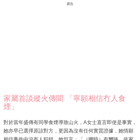
廣告
家屬首談縱火傳聞 「寧願相信冇人食
煙」
對於當年盛傳有同學食煙導致山火，A女士直言即使是事實，
她亦早已選擇原諒對方，更因為沒有任何實質證據，她情願
相信事件中沒有人犯錯。她坦言：「（嗰時）有嬲咯…依家