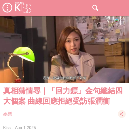
真相猜情尋｜「回力鏢」金句總結四
大個案 曲線回應拒絕受訪張潤衡
娛樂
Kiss
Aug 1 2025