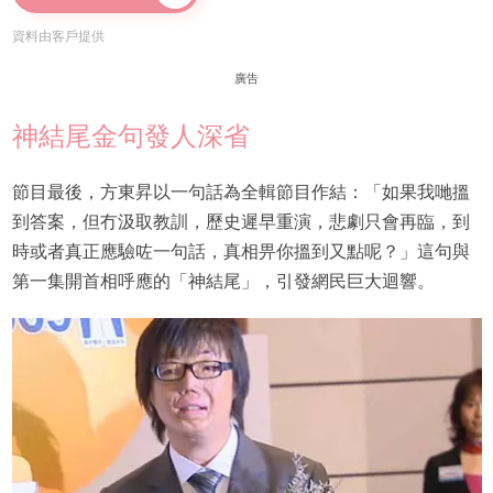
資料由客戶提供
廣告
神結尾金句發人深省
節目最後，方東昇以一句話為全輯節目作結：「如果我哋搵
到答案，但冇汲取教訓，歷史遲早重演，悲劇只會再臨，到
時或者真正應驗咗一句話，真相畀你搵到又點呢？」這句與
第一集開首相呼應的「神結尾」，引發網民巨大迴響。