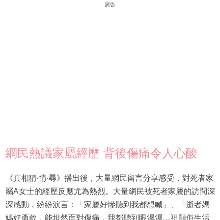
廣告
網民熱議家屬經歷 背後傷痛令人心酸
《真相猜‧情‧尋》播出後，大量網民留言分享感受，對死者家
屬A女士的經歷反應尤為熱烈。大量網民被死者家屬的訪問深
深感動，紛紛淚言：「家屬好慘聽到我都想喊」、「逝者媽
媽好勇敢，能坦然面對傷痛，我都聽到眼濕濕…祝願佢生活