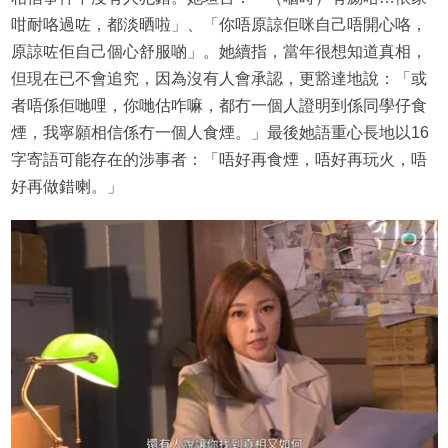
咁耐咯過咗，都淡晒啦」、「你唔原諒佢咪自己唔開心咯，
原諒咗佢自己個心舒服啲」。她續指，當年很想知道真相，
但現在已不會追究，因為沒有人會承認，更豁達地說：「或
者唔係佢哋哩，你哋估咋嘛，都冇一個人證明到係同學仔食
煙，我寧願相信係冇一個人食煙。」最後她語重心長地以16
字寄語可能存在的涉事者：「唔好再食煙，唔好再玩火，唔
好再做錯喇。」