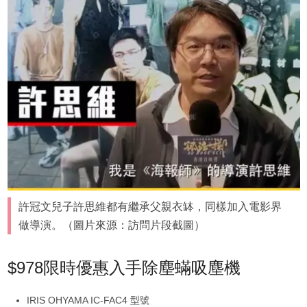
許冠文兒子許思維都有繼承父親衣缽，同樣加入電影界
做導演。（圖片來源：訪問片段截圖）
$978限時優惠入手除塵蟎吸塵機
IRIS OHYAMA IC-FAC4 型號