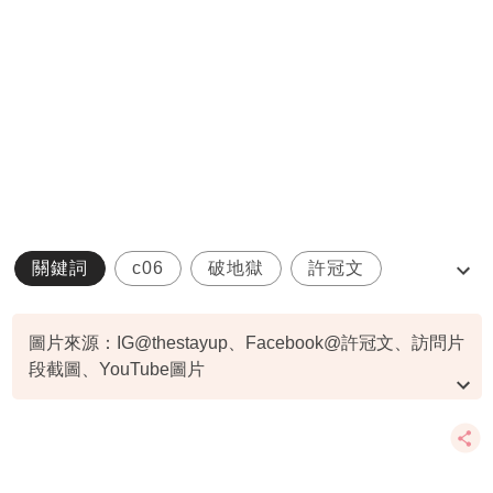
關鍵詞
c06
破地獄
許冠文
許思維
圖片來源：IG@thestayup、Facebook@許冠文、訪問片
段截圖、YouTube圖片
資料或影片來源：
原文刊於東方新地