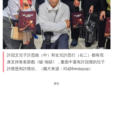
許冠文兒子許思維（中）和女兒許思行（右二）都有現
身支持爸爸新戲《破·地獄》，畫面中還有許冠傑的兒子
許懷恩和許懷欣。（圖片來源：IG@thestayup）
廣告