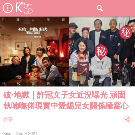
破·地獄｜許冠文子女近況曝光 頑固
執喃嘸佬現實中愛錫兒女關係極窩心
娛樂
Kiss
Dec 9 2024