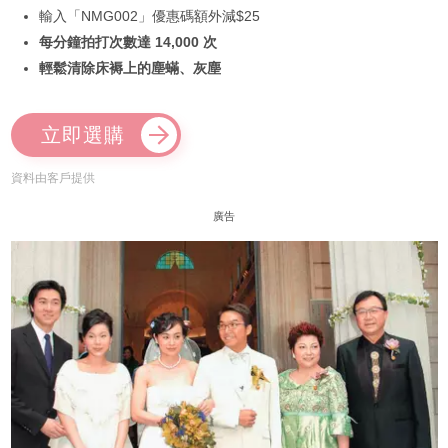
輸入「NMG002」優惠碼額外減$25
每分鐘拍打次數達 14,000 次
輕鬆清除床褥上的塵蟎、灰塵
立即選購
資料由客戶提供
廣告