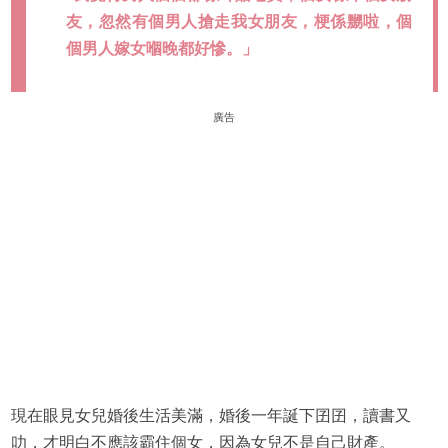
友，忽然有個男人搶走我女朋友，梗係嬲啦，個
個男人嫁女嗰晚都好慘。」
廣告
現在眼見女兒婚後生活美滿，婚後一年誕下囝囝，讀書又
叻，才明白不應該霸住個女，因為女兒不是自己財產。