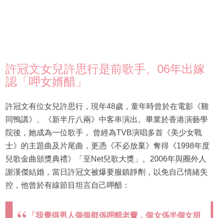
許冠文女兒許思行是前歌手、06年出嫁
認「呷女婿醋」
許冠文有位女兒許思行，現年48歲，童年時曾於在電影《雞
同鴨講》、《新半斤八兩》中客串演出。畢業於香港演藝學
院後，她成為一位歌手， 曾經為TVB演唱多首《美少女戰
士》的主題曲及片尾曲，更憑《不必放棄》奪得《1998年度
兒歌金曲頒獎典禮》「至Net兒歌大獎」。2006年與圈外人
謝漢傑結婚，當日許冠文被爆要服鎮靜劑，以免自己情緒失
控，他曾於有線節目坦言自己呷醋：
「我覺得男人個個都係呷醋老竇，個女係半個女朋