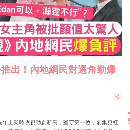
預告推出！內地網民對選角勁爆
親》於去年上架時收視勁創新高，堅守第一位，劇集更紅