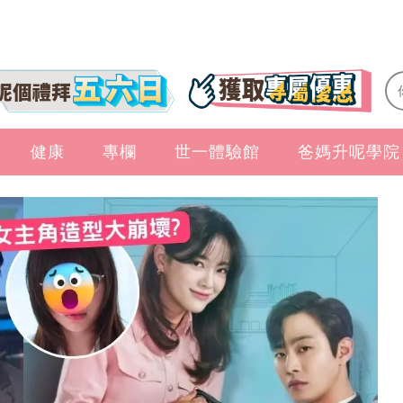
健康
專欄
世一體驗館
爸媽升呢學院