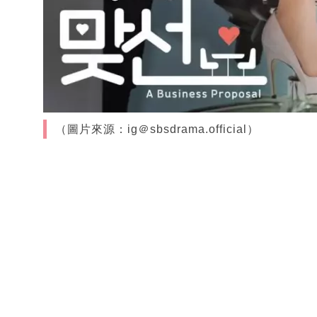
（圖片來源：ig＠sbsdrama.official）