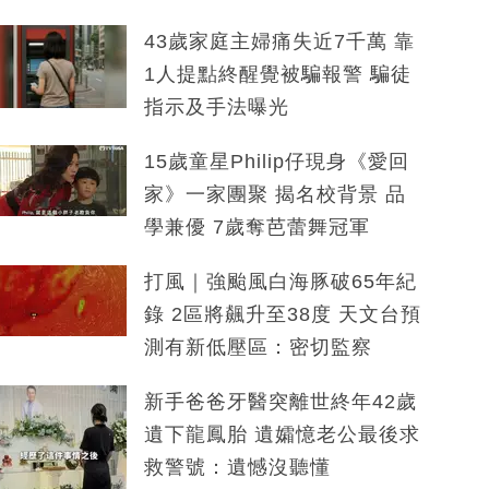
43歲家庭主婦痛失近7千萬 靠
1人提點終醒覺被騙報警 騙徒
指示及手法曝光
15歲童星Philip仔現身《愛回
家》一家團聚 揭名校背景 品
學兼優 7歲奪芭蕾舞冠軍
打風｜強颱風白海豚破65年紀
錄 2區將飆升至38度 天文台預
測有新低壓區：密切監察
新手爸爸牙醫突離世終年42歲
遺下龍鳳胎 遺孀憶老公最後求
救警號：遺憾沒聽懂