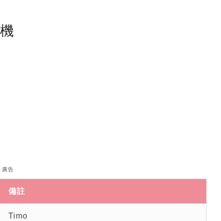
塵機
廣告
備註
Timo