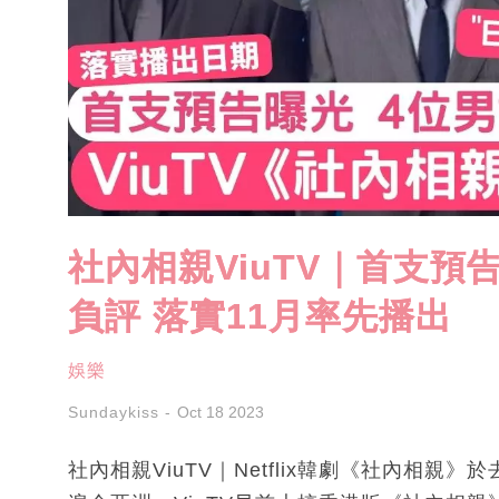
社內相親ViuTV｜首支
負評 落實11月率先播出
娛樂
Sundaykiss
Oct 18 2023
社內相親ViuTV｜Netflix韓劇《社內相