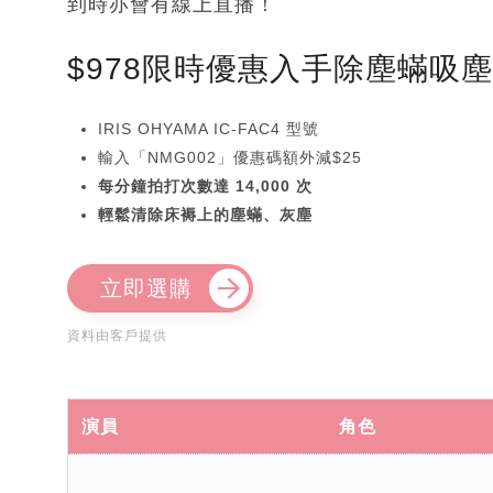
到時亦會有線上直播！
$978限時優惠入手除塵蟎吸
IRIS OHYAMA IC-FAC4 型號
輸入「NMG002」優惠碼額外減$25
每分鐘拍打次數達 14,000 次
輕鬆清除床褥上的塵蟎、灰塵
立即選購
資料由客戶提供
演員
角色