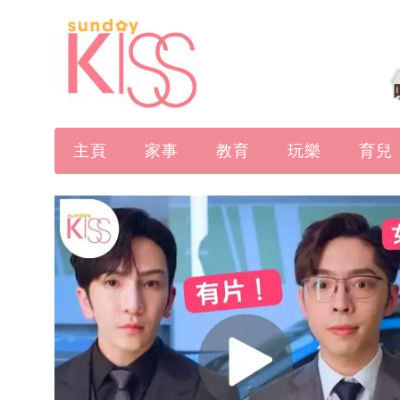
主頁
家事
教育
玩樂
育兒