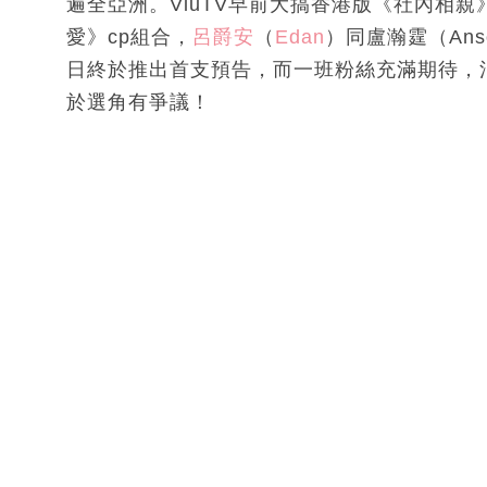
遍全亞洲。ViuTV早前大搞香港版《社內相親
愛》cp組合，
呂爵安
（
Edan
）同盧瀚霆（Ans
日終於推出首支預告，而一班粉絲充滿期待，
於選角有爭議！