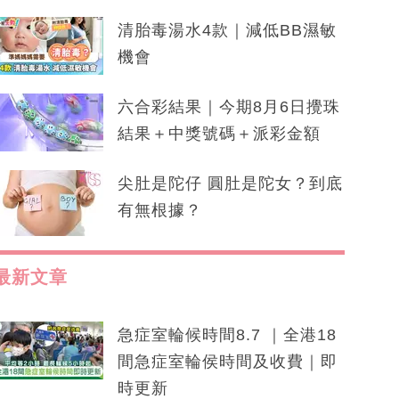
清胎毒湯水4款｜減低BB濕敏
機會
六合彩結果｜今期8月6日攪珠
結果＋中獎號碼＋派彩金額
尖肚是陀仔 圓肚是陀女？到底
有無根據？
最新文章
急症室輪候時間8.7 ｜全港18
間急症室輪侯時間及收費｜即
時更新