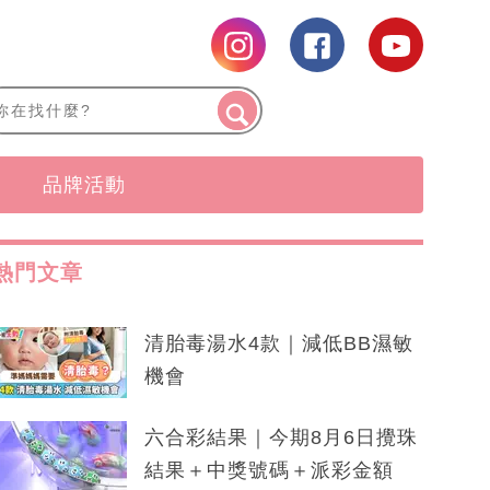
品牌活動
熱門文章
清胎毒湯水4款｜減低BB濕敏
機會
六合彩結果｜今期8月6日攪珠
結果＋中獎號碼＋派彩金額