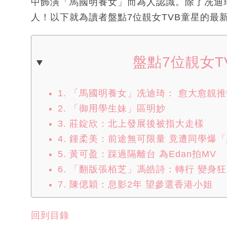
中飾演「馬國明養女」而為人認識。除了冼迪
人！以下就為讀者盤點7位靚女TVB童星的最
盤點7位靚女T
1. 「馬國明養女」冼迪琦： 愈大愈靚
2. 「御用學生妹」區明妙
3. 莊錠欣：北上發展後被指大走樣
4. 鍾柔美：前途無可限量 竟遭同學爆
5. 黃可盈：踩過隔離台 為Edan拍MV
6. 「翻版張栢芝」馮皓詩：轉行 變身
7. 陳偲穎：息影2年 望參選香港小姐
回到目錄