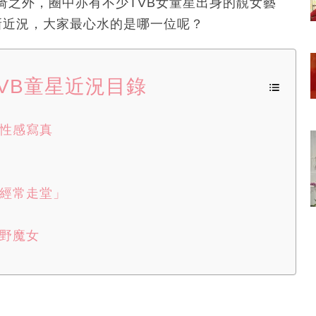
琦之外，圈中亦有不少TVB女童星出身的靚女藝
新近況，大家最心水的是哪一位呢？
VB童星近況目錄
推性感寫真
「經常走堂」
狂野魔女