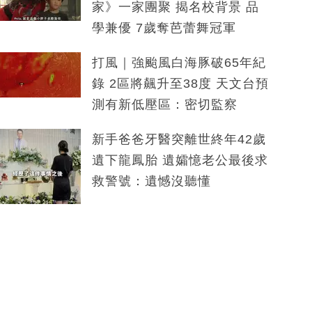
家》一家團聚 揭名校背景 品
學兼優 7歲奪芭蕾舞冠軍
打風｜強颱風白海豚破65年紀
錄 2區將飆升至38度 天文台預
測有新低壓區：密切監察
新手爸爸牙醫突離世終年42歲
遺下龍鳳胎 遺孀憶老公最後求
救警號：遺憾沒聽懂