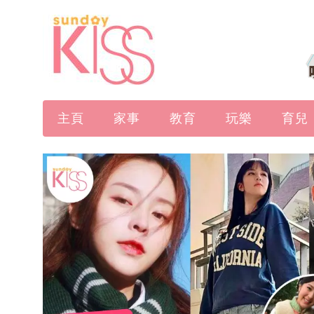
主頁
家事
教育
玩樂
育兒