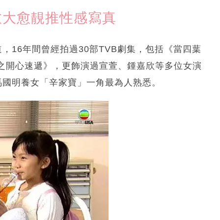
 愈大愈靚推性感寫真
道，16年間曾經拍過30部TVB劇集，包括《當四葉
之開心速遞》，更飾演過宣萱、鍾嘉欣等多位女演
馬國明養女「辛家寶」一角最為人熟悉。