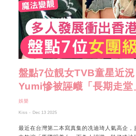
盤點7位靚女TVB童星近
Yumi慘被誣衊「長期走堂
娛樂
Kiss
Dec 13 2025
最近在台灣第二本寫真集的冼迪琦人氣高企，