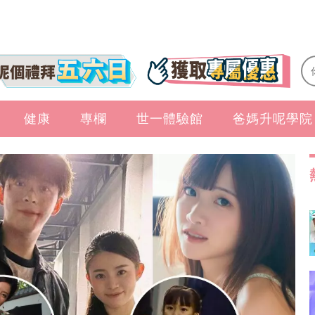
健康
專欄
世一體驗館
爸媽升呢學院