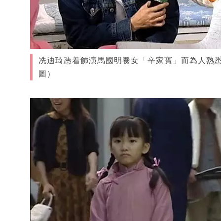
冼迪琦憑着飾演馬國明養女「辛家寶」而為人熟悉
圖）