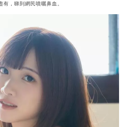
盡有，睇到網民噴曬鼻血。