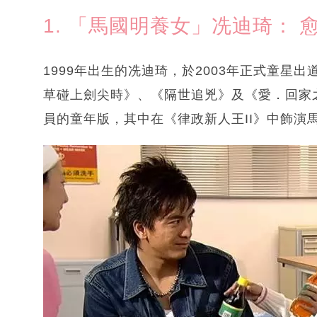
1. 「馬國明養女」冼迪琦：
1999年出生的冼迪琦，於2003年正式童星出
草碰上劍尖時》、《隔世追兇》及《愛．回家
員的童年版，其中在《律政新人王II》中飾演