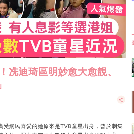
況！冼迪琦區明妙愈大愈靚、
」
廣受網民喜愛的她原來是TVB童星出身，曾於劇集