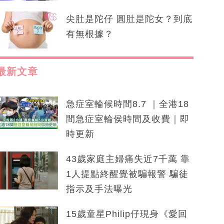
尖肚是陀仔 圓肚是陀女？到底
有無根據？
最新文章
急症室輪候時間8.7 ｜全港18
間急症室輪侯時間及收費｜即
時更新
43歲家庭主婦痛失近7千萬 靠
1人提點終醒覺被騙報警 騙徒
指示及手法曝光
15歲童星Philip仔現身《愛回