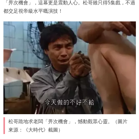
「畀次機會」，這幕更是震動人心。松哥雖只得5集戲，不過
都交足視帝級水平嘅演技！
松哥跪地求老闆「畀次機會」，憾動觀眾心靈。（圖片
來源：《大時代》截圖）