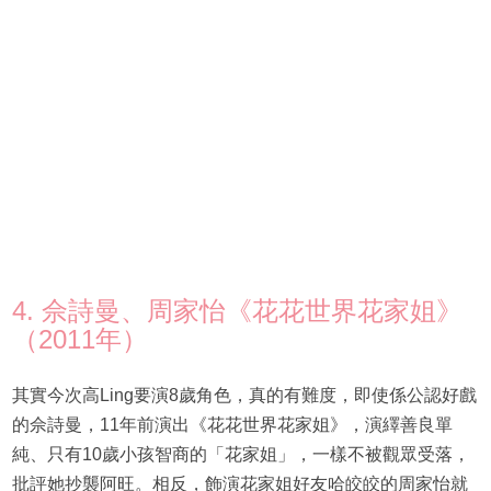
4. 佘詩曼、周家怡《花花世界花家姐》
（2011年）
其實今次高Ling要演8歲角色，真的有難度，即使係公認好戲
的佘詩曼，11年前演出《花花世界花家姐》，演繹善良單
純、只有10歲小孩智商的「花家姐」，一樣不被觀眾受落，
批評她抄襲阿旺。相反，飾演花家姐好友哈皎皎的周家怡就