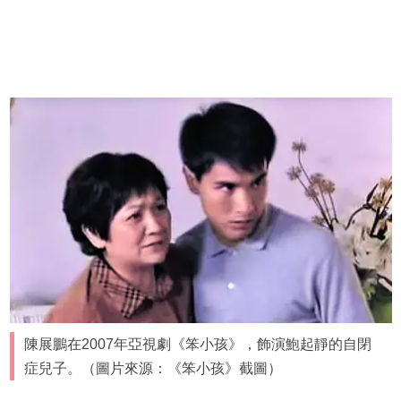
陳展鵬在2007年亞視劇《笨小孩》，飾演鮑起靜的自閉
症兒子。（圖片來源：《笨小孩》截圖）