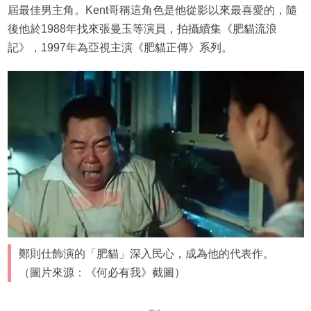
屆最佳男主角。Kent哥稱這角色是他從影以來最喜愛的，隨
後他於1988年找來張曼玉等演員，拍攝續集《肥貓流浪
記》，1997年為亞視主演《肥貓正傳》系列。
鄭則仕飾演的「肥貓」深入民心，成為他的代表作。
（圖片來源：《何必有我》截圖）