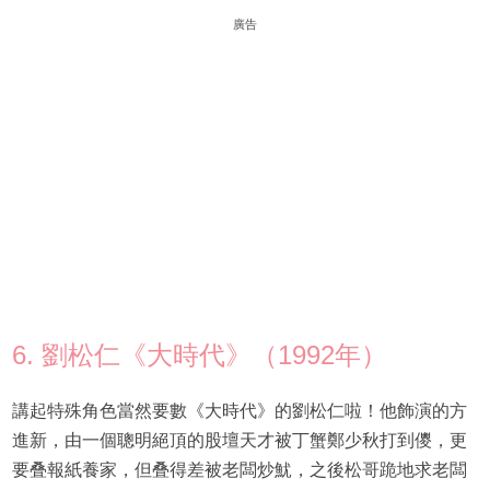
廣告
6. 劉松仁《大時代》（1992年）
講起特殊角色當然要數《大時代》的劉松仁啦！他飾演的方
進新，由一個聰明絕頂的股壇天才被丁蟹鄭少秋打到儍，更
要叠報紙養家，但叠得差被老闆炒魷，之後松哥跪地求老闆