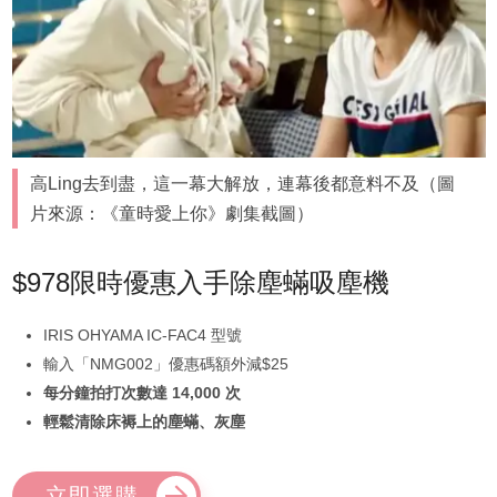
高Ling去到盡，這一幕大解放，連幕後都意料不及（圖
片來源：《童時愛上你》劇集截圖）
$978限時優惠入手除塵蟎吸塵機
IRIS OHYAMA IC-FAC4 型號
輸入「NMG002」優惠碼額外減$25
每分鐘拍打次數達 14,000 次
輕鬆清除床褥上的塵蟎、灰塵
立即選購