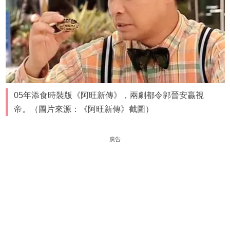
05年添食時裝版《阿旺新傳》，兩劇都令郭晉安贏視
帝。（圖片來源：《阿旺新傳》截圖）
廣告