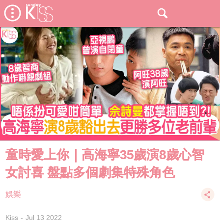
童時愛上你｜高海寧35歲演8歲心智
女討喜 盤點多個劇集特殊角色
娛樂
Kiss
Jul 13 2022