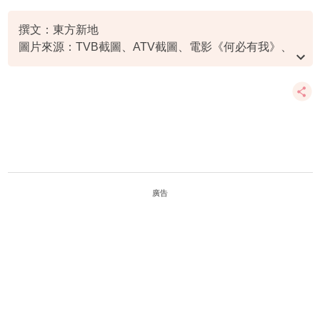
郭晉安
高海寧
撰文：東方新地
圖片來源：TVB截圖、ATV截圖、電影《何必有我》、
《賭神》、《阿甘正傳》、《不一樣的天空》劇照、
資料或影片來源：
原文刊於東方新地
廣告