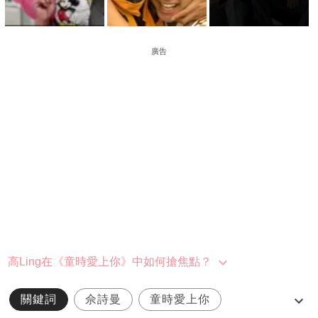
廣告
高Ling在《童時愛上你》中如何搶焦點？
關鍵詞
佘詩曼
童時愛上你