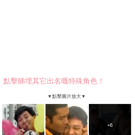
點擊睇埋其它出名嘅特殊角色！
+6
+6