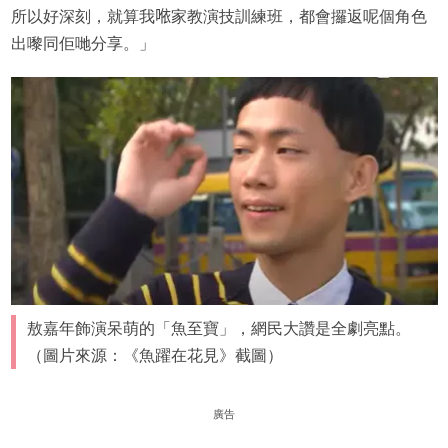
所以好深刻，就算我𠵱家教演技訓練班，都會攞返呢個角色
出嚟同佢哋分享。」
敖嘉年飾演呆萌的「魚至寶」，網民大讚是全劇亮點。
（圖片來源：《魚躍在花見》截圖）
廣告