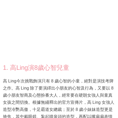
1. 高Ling演8歲心智兒童
高 Ling今次挑戰飾演只有 8 歲心智的小童，絕對是演技考牌
之作。高 Ling 除了要演繹出小朋友的心智及行為，又要以 8
歲小朋友智商及心態扮番大人，經常要在硬朗女強人與童真
女孩之間切換。根據無綫釋出的官方宣傳片，高 Ling 女強人
造型冷艷高傲，十足霸道女總裁；至於 8 歲小妹妹造型更是
搶焦，其中戴眼鏡、紮起噴泉頭的造型，再配以嘴扁扁表情