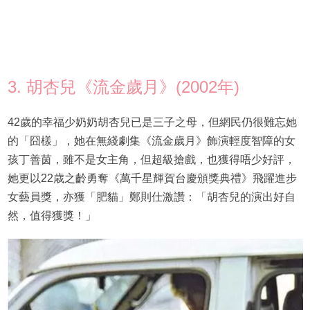
3. 胡杏兒《流金歲月》(2002年)
42歲的幸福少奶奶胡杏兒已是三子之母，但網民仍很難忘她
的「囧樣」，她在無綫劇集《流金歲月》飾演輕度智障的女
孩丁善茵，雖不是女主角，但超級搶戲，也獲得唔少好評，
她更以22歳之齡勇奪《萬千星輝賀台慶頒獎典禮》飛躍進步
女藝員獎，亦獲「肥貓」鄭則仕激讚：「胡杏兒的演出好自
然，值得獲獎！」