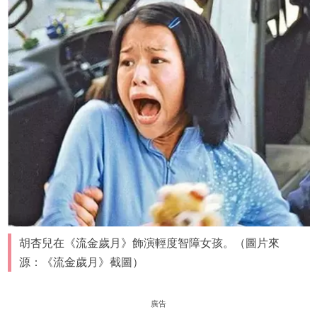
胡杏兒在《流金歲月》飾演輕度智障女孩。（圖片來
源：《流金歲月》截圖）
廣告