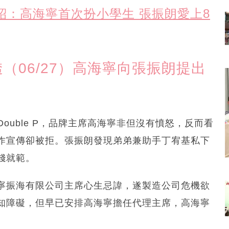
介紹：高海寧首次扮小學生 張振朗愛上8
（06/27）高海寧向張振朗提出
ouble P，品牌主席高海寧非但沒有憤怒，反而看
作宣傳卻被拒。張振朗發現弟弟兼助手丁宥基私下
錢就範。
寧振海有限公司主席心生忌諱，遂製造公司危機欲
知障礙，但早已安排高海寧擔任代理主席，高海寧