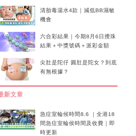
清胎毒湯水4款｜減低BB濕敏
機會
六合彩結果｜今期8月6日攪珠
結果＋中獎號碼＋派彩金額
尖肚是陀仔 圓肚是陀女？到底
有無根據？
最新文章
急症室輪候時間8.6 ｜全港18
間急症室輪侯時間及收費｜即
時更新