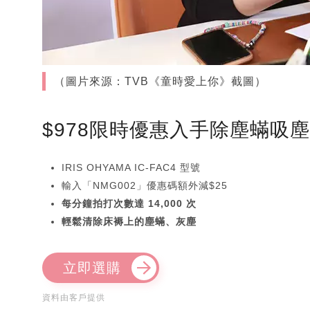
（圖片來源：TVB《童時愛上你》截圖）
$978限時優惠入手除塵蟎吸
IRIS OHYAMA IC-FAC4 型號
輸入「NMG002」優惠碼額外減$25
每分鐘拍打次數達 14,000 次
輕鬆清除床褥上的塵蟎、灰塵
立即選購
資料由客戶提供