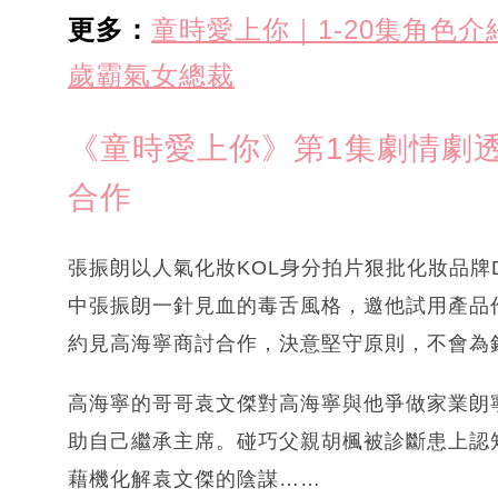
更多：
童時愛上你｜1-20集角色
歲霸氣女總裁
《童時愛上你》第1集劇情劇透
合作
張振朗以人氣化妝KOL身分拍片狠批化妝品牌D
中張振朗一針見血的毒舌風格，邀他試用產品
約見高海寧商討合作，決意堅守原則，不會為
高海寧的哥哥袁文傑對高海寧與他爭做家業朗
助自己繼承主席。碰巧父親胡楓被診斷患上認
藉機化解袁文傑的陰謀……