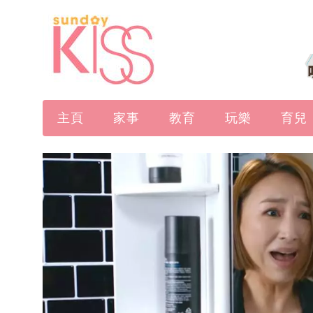
主頁
家事
教育
玩樂
育兒