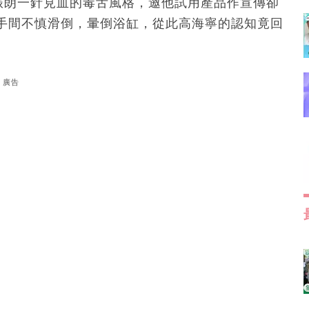
振朗一針見血的毒舌風格，邀他試用產品作宣傳卻
手間不慎滑倒，暈倒浴缸，從此高海寧的認知竟回
廣告