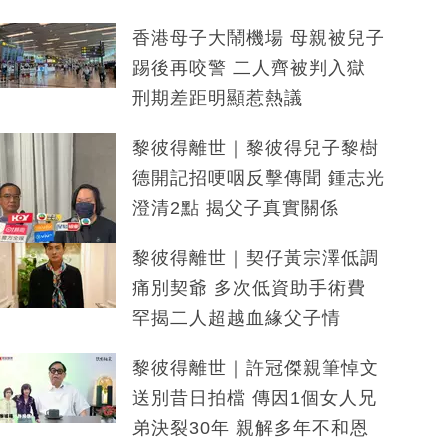
香港母子大鬧機場 母親被兒子
踢後再咬警 二人齊被判入獄
刑期差距明顯惹熱議
黎彼得離世｜黎彼得兒子黎樹
德開記招哽咽反擊傳聞 鍾志光
澄清2點 揭父子真實關係
黎彼得離世｜契仔黃宗澤低調
痛別契爺 多次低資助手術費
罕揭二人超越血緣父子情
黎彼得離世｜許冠傑親筆悼文
送別昔日拍檔 傳因1個女人兄
弟決裂30年 親解多年不和恩