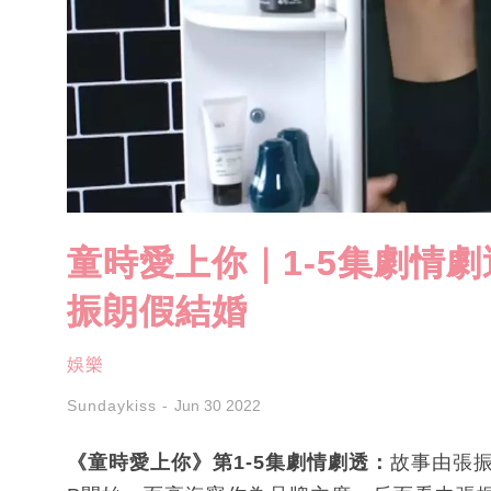
童時愛上你｜1-5集劇情
振朗假結婚
娛樂
Sundaykiss
Jun 30 2022
《童時愛上你》第1-5集劇情劇透：
故事由張振