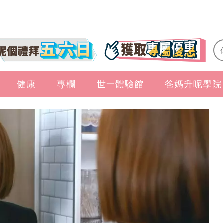
健康
專欄
世一體驗館
爸媽升呢學院