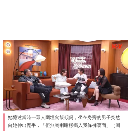
她憶述當時一眾人圍埋食飯傾偈，坐在身旁的男子突然
向她伸出魔手，「佢無喇喇咁樣攝入我條褲裏面」（圖