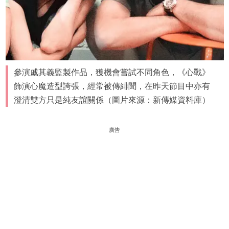
參演戚其義監製作品，獲機會嘗試不同角色，《心戰》
飾演心魔造型誇張，經常被傳緋聞，在昨天節目中亦有
澄清雙方只是純友誼關係（圖片來源：新傳媒資料庫）
廣告