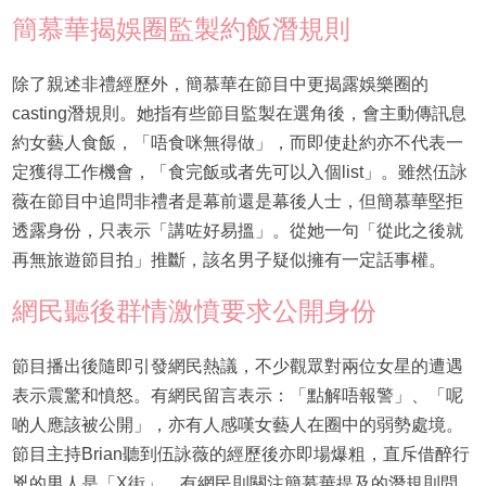
簡慕華揭娛圈監製約飯潛規則
除了親述非禮經歷外，簡慕華在節目中更揭露娛樂圈的
casting潛規則。她指有些節目監製在選角後，會主動傳訊息
約女藝人食飯，「唔食咪無得做」，而即使赴約亦不代表一
定獲得工作機會，「食完飯或者先可以入個list」。雖然伍詠
薇在節目中追問非禮者是幕前還是幕後人士，但簡慕華堅拒
透露身份，只表示「講咗好易搵」。從她一句「從此之後就
再無旅遊節目拍」推斷，該名男子疑似擁有一定話事權。
網民聽後群情激憤要求公開身份
節目播出後隨即引發網民熱議，不少觀眾對兩位女星的遭遇
表示震驚和憤怒。有網民留言表示：「點解唔報警」、「呢
啲人應該被公開」，亦有人感嘆女藝人在圈中的弱勢處境。
節目主持Brian聽到伍詠薇的經歷後亦即場爆粗，直斥借醉行
兇的男人是「X街」。有網民則關注簡慕華提及的潛規則問