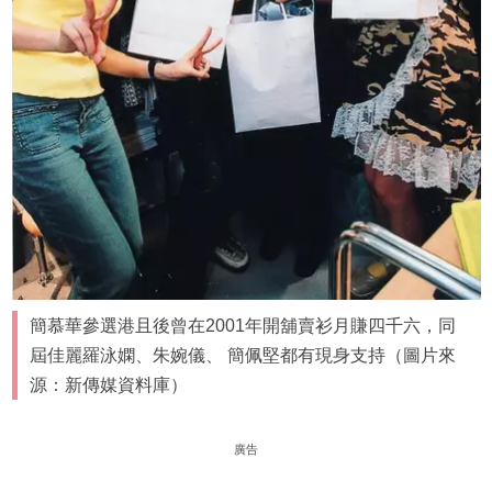
簡慕華參選港且後曾在2001年開舖賣衫月賺四千六，同
屆佳麗羅泳嫻、朱婉儀、 簡佩堅都有現身支持（圖片來
源：新傳媒資料庫）
廣告