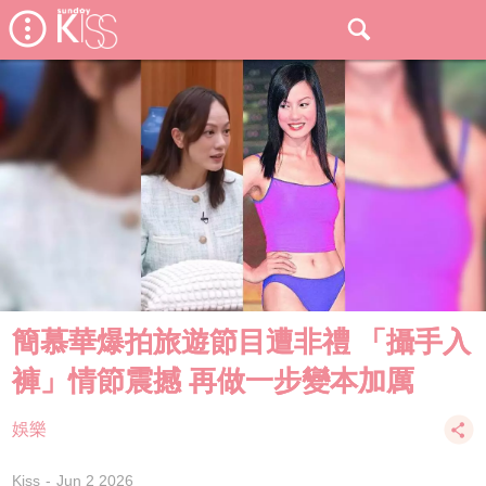
簡慕華爆拍旅遊節目遭非禮 「攝手入
褲」情節震撼 再做一步變本加厲
娛樂
Kiss
Jun 2 2026