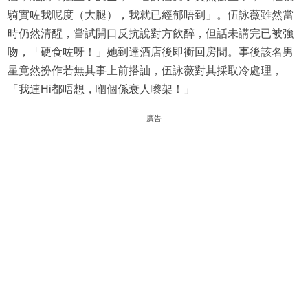
騎實咗我呢度（大腿），我就已經郁唔到」。伍詠薇雖然當
時仍然清醒，嘗試開口反抗說對方飲醉，但話未講完已被強
吻，「硬食咗呀！」她到達酒店後即衝回房間。事後該名男
星竟然扮作若無其事上前搭訕，伍詠薇對其採取冷處理，
「我連Hi都唔想，嗰個係衰人嚟架！」
廣告