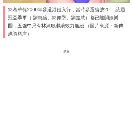
簡慕華係2000年參選港姐入行，當時參選編號20 ，該屆
冠亞季軍（ 劉慧蘊、簡佩堅、劉嘉慧）都已離開娛樂
圈，五強中只有林淑敏繼續效力無綫 （圖片來源：新傳
媒資料庫）
廣告