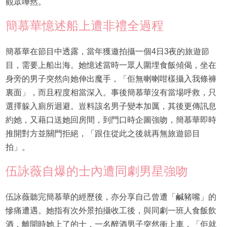
觀眾嘩然。
簡慕華憶述船上遭非禮全過程
簡慕華在節目中透露，當年獲邀拍攝一個4日3夜的旅遊節
目，需要上船出海。她憶述當時一眾人圍埋食飯傾偈，坐在
身旁的男子突然向她伸出魔手，「佢無喇喇咁樣攝入我條褲
裏面」，而且程度相當深入。事後簡慕華沒有當場呼救，只
選擇躲入廁所迴避。豈料該名男子變本加厲，其後更傳訊息
約她，又藉口送她回房間，到門口時企圖強吻，簡慕華即時
推開對方並關門拒絕，「跟住從此之後就再無旅遊節目
拍」。
伍詠薇自爆的士內遭同劇男星強吻
伍詠薇聽完簡慕華的經歷後，亦分享自己曾遭「鹹豬嘴」的
慘痛遭遇。她指有次外景拍攝收工後，與同劇一班人食飯飲
酒，離開時她上了的士，一名醉酒男子突然衝上車，「佢就