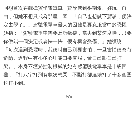
回想首次在菲律賓坐電單車，寶欣感到很刺激、好玩、自
由，但她不想只成為那座上客，「自己也想試下駕駛，便決
定去學了。」駕駛電單車最大的困難是要克服當中的恐懼，
她指：「駕駛電單車需要反應敏捷，當去到某速度時，只要
你做錯一個決定或者怯一怯，便有機會受傷。」她續說：
「每次遇到恐懼時，我便叫自己別要害怕，一旦害怕便會有
危險。過程中有很多心理關口要克服，會自己跟自己打
架。」本身不壇於控制機械的她有感駕駛電單車是十級困
難，「打八字打到有數次想哭，不斷打卻連續打了十多個圈
也打不到。」
廣告