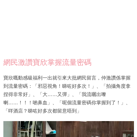
網民激讚寶欣掌握流量密碼
寶欣嘅動感級福利一出就引來大批網民留言，仲激讚係掌握
到流量密碼：「邪惡視角！睇咗好多次！」、「拍攝角度拿
捏得非常好」、「大……又彈」、「我流曬出嚟
喇……！！！啲鼻血」、「呢個流量密碼你掌握到了！」、
「咩酒店？睇咗好多次都留意唔到」