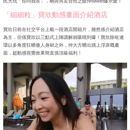
民大玩「你問我答」，晒與男友合照之餘仲sweet爆示愛！
「細細粒」寶欣動感畫面介紹酒店
寶欣日前在社交平台上載一段酒店開箱片，雖然係介紹酒店
為主，但係寶欣以三點式上陣講解就吸睛到爆！寶欣除咗連
環以多角度狂晒傲人身材之外，仲大方晒出跳上浮床嘅畫
面，超動感視覺效果簡直係頂級福利！