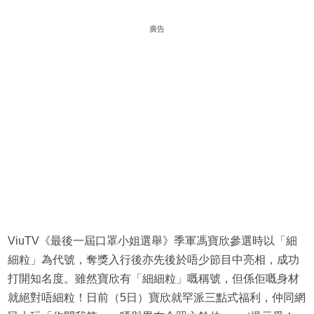
廣告
ViuTV《最後一屆口罩小姐選舉》季軍馮寶欣參選時以「細
細粒」為代號，奪獎入行後亦先後於唔少節目中亮相，成功
打開知名度。雖然寶欣有「細細粒」嘅稱號，但係佢嘅身材
就絕對唔細粒！日前（5日）寶欣就罕派三點式福利，仲同網