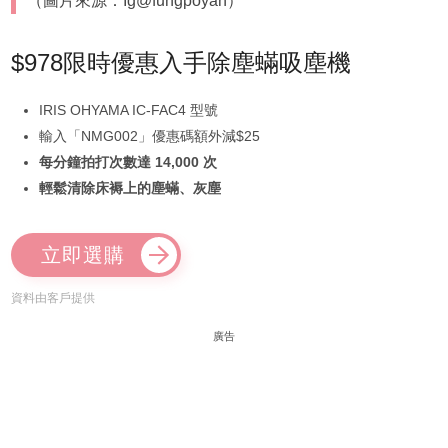
（圖片來源：Ig@fungpoyan）
$978限時優惠入手除塵蟎吸塵機
IRIS OHYAMA IC-FAC4 型號
輸入「NMG002」優惠碼額外減$25
每分鐘拍打次數達 14,000 次
輕鬆清除床褥上的塵蟎、灰塵
立即選購
資料由客戶提供
廣告