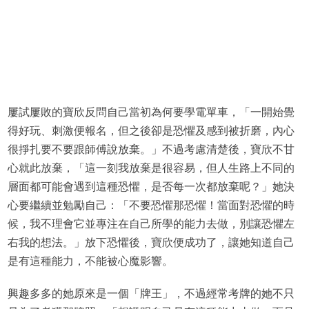
屢試屢敗的寶欣反問自己當初為何要學電單車，「一開始覺
得好玩、刺激便報名，但之後卻是恐懼及感到被折磨，內心
很掙扎要不要跟師傅說放棄。」不過考慮清楚後，寶欣不甘
心就此放棄，「這一刻我放棄是很容易，但人生路上不同的
層面都可能會遇到這種恐懼，是否每一次都放棄呢？」她決
心要繼續並勉勵自己：「不要恐懼那恐懼！當面對恐懼的時
候，我不理會它並專注在自己所學的能力去做，別讓恐懼左
右我的想法。」放下恐懼後，寶欣便成功了，讓她知道自己
是有這種能力，不能被心魔影響。
興趣多多的她原來是一個「牌王」，不過經常考牌的她不只