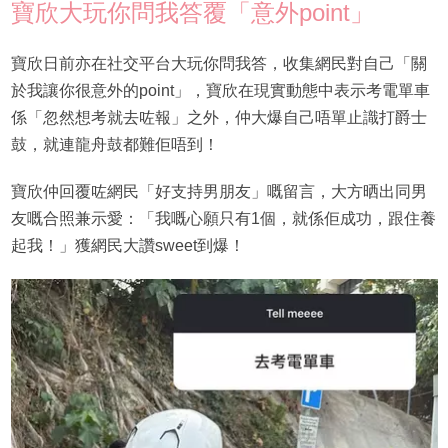
寶欣大玩你問我答覆「意外point」
寶欣日前亦在社交平台大玩你問我答，收集網民對自己「關
於我讓你很意外的point」，寶欣在現實動態中表示考電單車
係「忽然想考就去咗報」之外，仲大爆自己唔單止識打爵士
鼓，就連龍舟鼓都難佢唔到！
寶欣仲回覆咗網民「好支持男朋友」嘅留言，大方晒出同男
友嘅合照兼示愛：「我嘅心願只有1個，就係佢成功，跟住養
起我！」獲網民大讚sweet到爆！