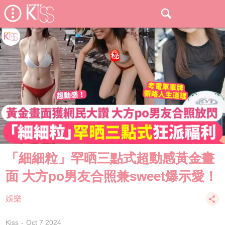
「細細粒」罕晒三點式超動感黃金畫
面 大方po男友合照兼sweet爆示愛！
娛樂
Kiss
Oct 7 2024