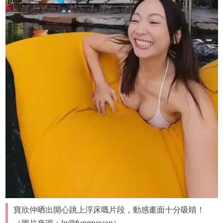
寶欣仲晒出開心跳上浮床嘅片段，動感畫面十分吸睛！