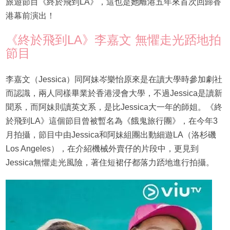
旅遊節目《終於飛到LA》，這也是她離港五年來首次回歸香
港幕前演出！
《終於飛到LA》李嘉文 無懼走光踎地拍
節目
李嘉文（Jessica）同阿妹岑樂怡原來是在讀大學時參加劇社
而認識，兩人同樣畢業於香港浸會大學，不過Jessica是讀新
聞系，而阿妹則讀英文系，是比Jessica大一年的師姐。《終
於飛到LA》這個節目曾被暫名為《餓鬼旅行團》，在今年3
月拍攝，節目中由Jessica和阿妹組團出動細遊LA（洛杉磯
Los Angeles），在介紹機械外賣仔的片段中，更見到
Jessica無懼走光風險，著住短裙仔都落力踎地進行拍攝。