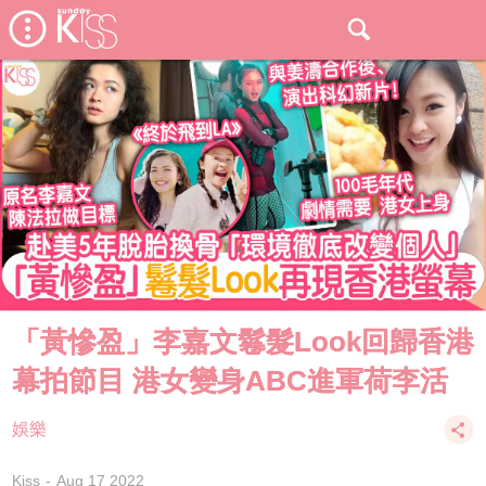
「黃慘盈」李嘉文鬈髮Look回歸香港
幕拍節目 港女變身ABC進軍荷李活
娛樂
Kiss
Aug 17 2022