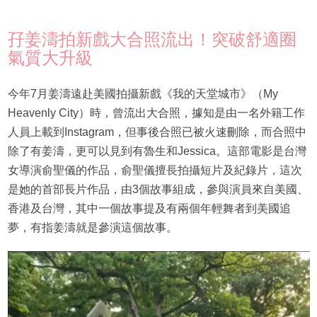
孖姜濤拍新戲大合照流出！突破舒適圈
氣質大升級
今年7月姜濤遠赴美國拍攝新戲《我的天堂城市》（My
Heavenly City）時，曾流出大合照，據知是由一名外籍工作
人員上載到Instagram，但事後合照已被火速刪除，而合照中
除了有姜濤，更可以見到有魯生和Jessica。這部電影是台灣
女導演俞聖儀的作品，俞聖儀擅長拍攝短片及紀錄片，這次
是她的首部長片作品，由3個故事組成，參與演員來自美國、
香港及台灣，其中一個故事提及有兩個年輕舞者到美國追
夢，有指姜濤就是參演這個故事。