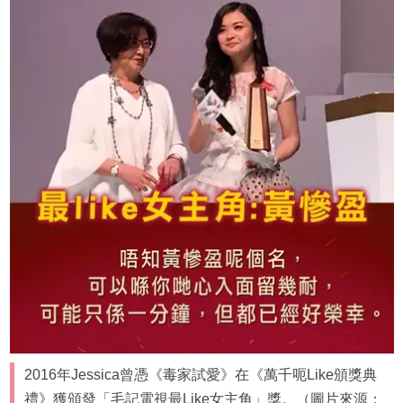
2016年Jessica曾憑《毒家試愛》在《萬千呃Like頒獎典
禮》獲頒發「毛記電視最Like女主角」獎。（圖片來源：