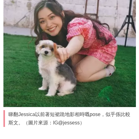
睇翻Jessica以前著短裙跪地影相時嘅pose，似乎係比較
斯文。（圖片來源：IG@jessess）