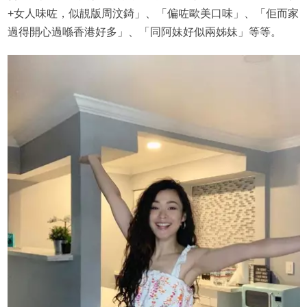
+女人味咗，似靚版周汶錡」、「偏咗歐美口味」、「佢而家
過得開心過喺香港好多」、「同阿妹好似兩姊妹」等等。