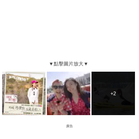
+2
+2
廣告