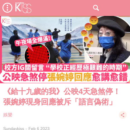
《給十九歲的我》公映4天急煞停！
張婉婷現身回應被斥「語言偽術」
娛樂
Sundaykiss
Feb 6 2023