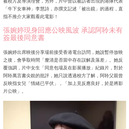
被校方及導演理會，另外，片中曾以被訪者出現的港隊代表
「牛下女車神」李慧詩，亦撰文記述「被出鏡」的過程，直
指不推介大家觀看此電影！
張婉婷現身回應公映風波 承認阿聆未有
簽最後同意書
張婉婷出席映後分享場前接受香港電台訪問，她說暫停放映
之後，會爭取時間「釐清是否當中存在誤解及落差」。她反
覆強調，片中女生「同意包場及在影展播放」紀錄片，對於
阿聆萬言書尖銳的批評，她只說透過校方了解，阿聆父親曾
反映指女兒「情緒已平伏」，「加上見反應良好，於是將影
片公映」。