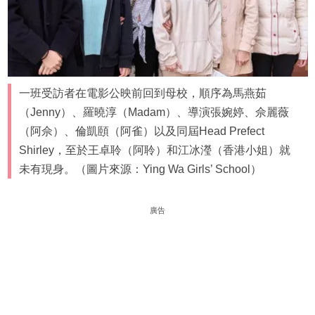
一班受訪者在電影公映前回到母校，順序為馬燕茹
（Jenny）、羅曉淳（Madam）、導演張婉婷、佘麗薇
（阿佘）、倫凱頤（阿雀）以及同屆Head Prefect
Shirley，至於王卓聆（阿聆）和江冰瀅（香港小姐）就
未有現身。（圖片來源：Ying Wa Girls’ School）
廣告