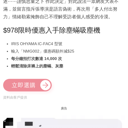
述⋯⋯謹慎思量之下 作此決定」對此說法一眾網友大表不
滿，並留言指斥張導演是語言偽術，再次用「多人付出努
力」情緒勒索掩飾自己不理解受訪者個人感受的冷漠。
$978限時優惠入手除塵蟎吸塵機
IRIS OHYAMA IC-FAC4 型號
輸入「NMG002」優惠碼額外減$25
每分鐘拍打次數達 14,000 次
輕鬆清除床褥上的塵蟎、灰塵
立即選購
資料由客戶提供
廣告