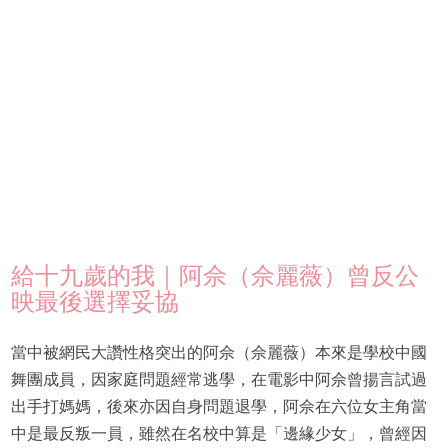
給十九歲的我｜阿佘（佘麗薇）曾反公
映最後選擇妥協
當中被網民大讚性格突出的阿佘（佘麗薇）本來是學校中國
舞團成員，因家庭問題經常逃學，在電影中阿佘曾揚言試過
出手打媽媽，後來亦因自身問題退學，阿佘在六位女主角當
中是最反叛一員，雖然在名校中算是「邊緣少女」，曾經因