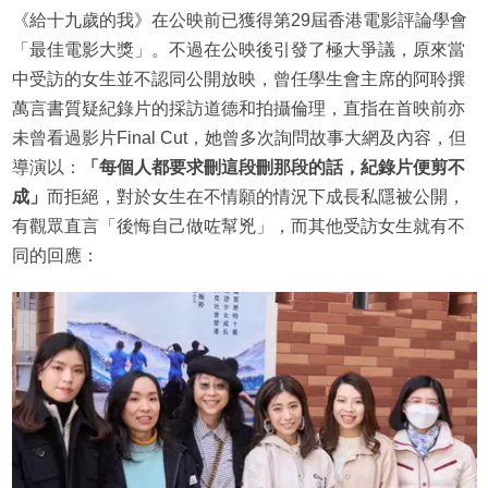
《給十九歲的我》在公映前已獲得第29屆香港電影評論學會
「最佳電影大獎」。不過在公映後引發了極大爭議，原來當
中受訪的女生並不認同公開放映，曾任學生會主席的阿聆撰
萬言書質疑紀錄片的採訪道德和拍攝倫理，直指在首映前亦
未曾看過影片Final Cut，她曾多次詢問故事大網及內容，但
導演以：
「每個人都要求刪這段刪那段的話，紀錄片便剪不
成」
而拒絕，對於女生在不情願的情況下成長私隱被公開，
有觀眾直言「後悔自己做咗幫兇」，而其他受訪女生就有不
同的回應：