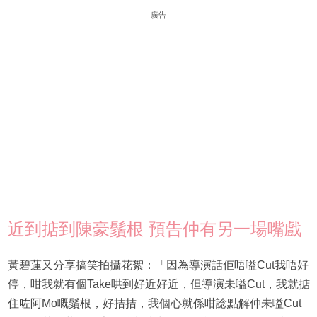
廣告
近到掂到陳豪鬚根 預告仲有另一場嘴戲
黃碧蓮又分享搞笑拍攝花絮：「因為導演話佢唔嗌Cut我唔好
停，咁我就有個Take哄到好近好近，但導演未嗌Cut，我就掂
住咗阿Mo嘅鬚根，好拮拮，我個心就係咁諗點解仲未嗌Cut