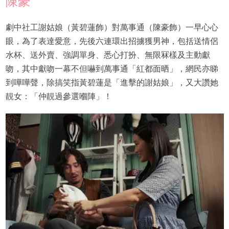
陳豪
劇中社工謝姑娘（黃碧蓮飾）對萬事通（陳豪飾）一早心心
眼，為了表達愛意，先後六連環出招擄獲男神，包括送情侶
水杯、送外賣、強調單身、悉心打扮、無限冧樣及主動獻
吻，其中獻吻一幕不但嚇到萬事通「紅都面晒」，網民亦睇
到嘩嘩聲，除搞笑指黃碧蓮是「進擊的謝姑娘」，又大讚她
靚女：「仲靚過參選嗰陣」！