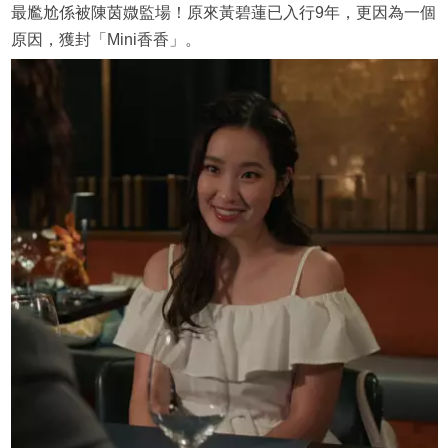
最尷尬係被陳茵媺監場！原來黃碧蓮已入行9年，更因為一個
原因，獲封「Mini香香」。