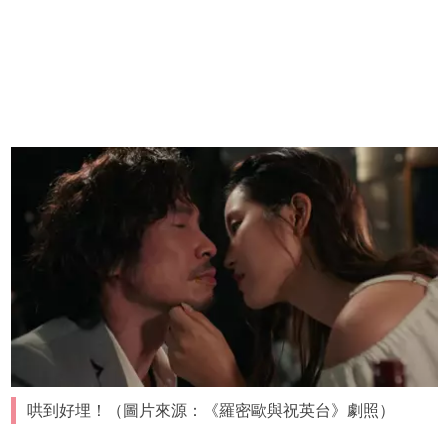
哄到好埋！（圖片來源：《羅密歐與祝英台》劇照）