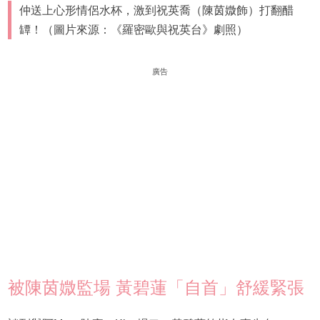
仲送上心形情侶水杯，激到祝英喬（陳茵媺飾）打翻醋
罈！（圖片來源：《羅密歐與祝英台》劇照）
廣告
被陳茵媺監場 黃碧蓮「自首」舒緩緊張