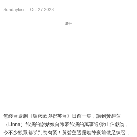
Sundaykiss
Oct 27 2023
廣告
無綫台慶劇《羅密歐與祝英台》日前一集，講到黃碧蓮
（Linna）飾演的謝姑娘向陳豪飾演的萬事通/梁山伯獻吻，
令不少觀眾都睇到勁肉緊！黃碧蓮透露嘴陳豪前做足練習，