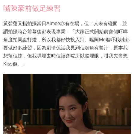
嘴陳豪前做足練習
黃碧蓮又指拍攝當日Aimee亦有在場，但二人未有碰面，並
謂拍攝時台前幕後都表現專業：「大家正式開始前會傾吓咩
角度拍同點打燈，所以我都好快投入到。嘴阿Mo嗰吓我哋都
要做好多練習，因為劇情係話我見到佢嘴角有醬汁，原本我
想幫佢抹，但我哄埋去時佢誤會咗所以瞇埋眼，咁我先會想
Kiss佢。」