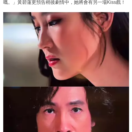
嘅。」黃碧蓮更預告稍後劇情中，她將會有另一場Kiss戲！