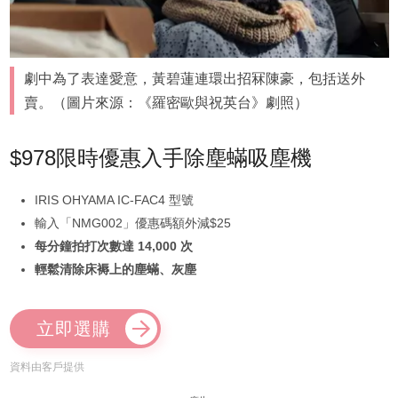
劇中為了表達愛意，黃碧蓮連環出招冧陳豪，包括送外
賣。（圖片來源：《羅密歐與祝英台》劇照）
$978限時優惠入手除塵蟎吸塵機
IRIS OHYAMA IC-FAC4 型號
輸入「NMG002」優惠碼額外減$25
每分鐘拍打次數達 14,000 次
輕鬆清除床褥上的塵蟎、灰塵
立即選購
資料由客戶提供