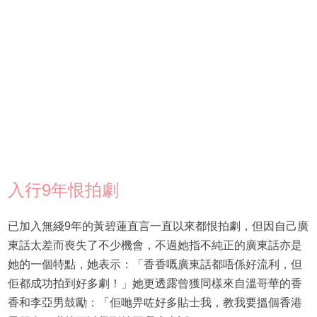
入行9年恨拍劇
已加入無綫9年的黃碧蓮直言一直以來都恨拍劇，但因自己廣
東話太差而喪失了不少機會，不過她指不純正的廣東話亦是
她的一個特點，她表示：「香香嘅廣東話都唔係好流利，但
佢都成功拍到好多劇！」她更透露曾獲同樣來自溫哥華的香
香和李亞男鼓勵：「佢哋畀咗好多貼士我，教我要搵個香港