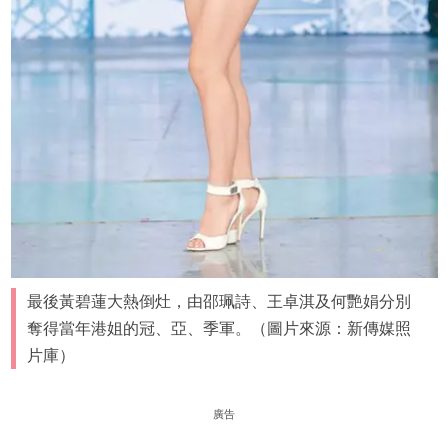
最後黃碧蓮大熱倒灶，由邵珮詩、王卓淇及何艷娟分別
奪得當年港姐的冠、亞、季軍。（圖片來源：新傳媒照
片庫）
廣告