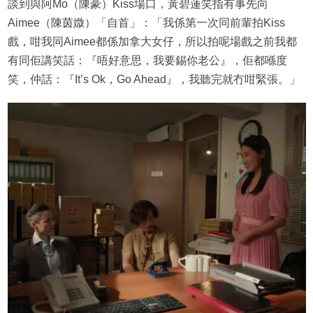
談到與阿Mo（陳豪）Kiss場口，黃碧蓮笑指有事先向
Aimee（陳茵媺）「自首」：「我係第一次同前輩拍Kiss
戲，咁我同Aimee都係加拿大女仔，所以拍呢場戲之前我都
有同佢講笑話：『唔好意思，我要錫你老公』，佢都喺度
笑，仲話：『It’s Ok，Go Ahead』，我聽完就冇咁緊張。」