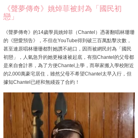
《聲夢傳奇》姚焯菲被封為「國民初
戀」
《聲夢傳奇》的14歲學員姚焯菲（Chantel）憑著翻唱林珊珊
的《戀愛預告》，不但在YouTube得到破三百萬點擊次數，
甚至連原唱林珊珊都對她讚不絕口，因而被網民封為「國民
初戀」，人氣急升的她更極速被起底，有指Chantel的父母都
是來自會計界，為了方便Chantel上學，而舉家搬入學校附近
的2,000萬豪宅居住，雖然父母不希望Chantel太早入行，但
據知Chantel已經和無綫簽了合約！