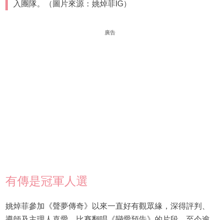
入團隊。（圖片來源：姚焯菲IG）
廣告
有傳是冠軍人選
姚焯菲參加《聲夢傳奇》以來一直好有觀眾緣，深得評判、
導師及主理人喜愛，比賽翻唱《戀愛預告》的片段，至今逾