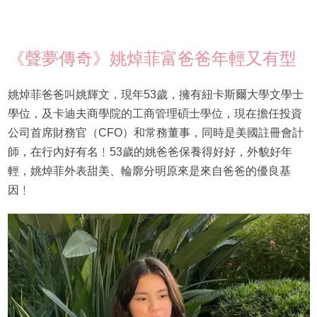
《聲夢傳奇》姚焯菲富爸爸年輕又有型
姚焯菲爸爸叫姚輝文，現年53歲，擁有紐卡斯爾大學文學士
學位，及卡迪夫商學院的工商管理碩士學位，現在擔任投資
公司首席財務官（CFO）和常務董事，同時是美國註冊會計
師，在行內好有名﹗53歲的姚爸爸保養得好好，外貌好年
輕，姚焯菲外表甜美、輪廓分明原來是來自爸爸的優良基
因﹗