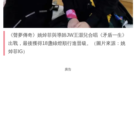
《聲夢傳奇》姚焯菲與導師JW王灝兒合唱《矛盾一生》
出戰，最後獲得18盞綠燈順行進晉級。（圖片來源：姚
焯菲IG）
廣告