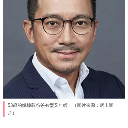
53歲的姚焯菲爸爸有型又年輕﹗（圖片來源：網上圖
片）