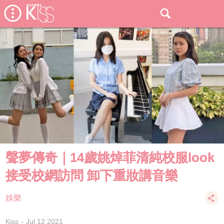
聲夢傳奇｜14歲姚焯菲清純校服look
接受校網訪問 卸下重妝講音樂
娛樂
Kiss
Jul 12 2021