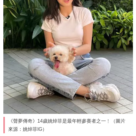
《聲夢傳奇》14歲姚焯菲是最年輕參賽者之一﹗（圖片
來源：姚焯菲IG）