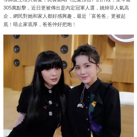
305萬點擊，近日更被傳出是內定冠軍人選，姚焯菲人氣高
企，網民對她和家人都好感興趣，最近「富爸爸」更被起
底﹗唔止家底厚，爸爸仲好把炮﹗