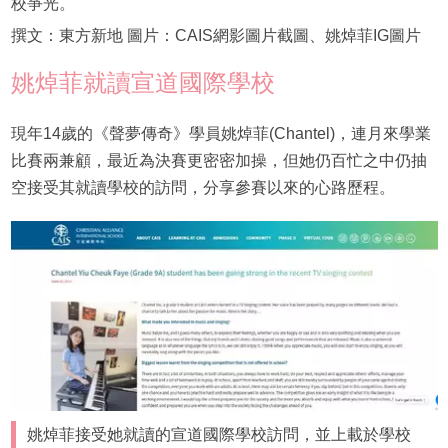
校爭光。
撰文：東方新地 圖片：CAIS網影圖片截圖、姚焯菲IG圖片
姚焯菲就讀宣道國際學校
現年14歲的《聲夢傳奇》學員姚焯菲(Chantel)，連月來學業
比賽兩兼顧，最近為決賽更密密加操，但她仍百忙之中仍抽
空接受其就讀學校的訪問，分享參賽以來的心路歷程。
姚焯菲接受她就讀的宣道國際學校訪問，並上載於學校