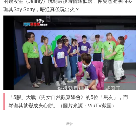
的魏浚笙（Jeffrey）玩到最後時情緒低落，仲突然流淚同岑
珈其Say Sorry，唔通真係玩出火？
「5膠」大戰《男女自然觀察學會》的5位「馬友」，而
岑珈其就變成夾心餅。（圖片來源：ViuTV截圖）
廣告