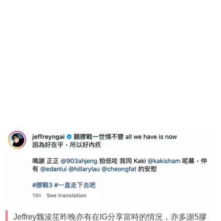
Jeffrey魏浚笙昨晚亦有在IG分享當時的情況，亦多謝5膠