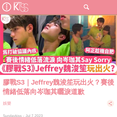
膠戰S3｜Jeffrey魏浚笙玩出火？賽後
情緒低落向岑珈其曬淚道歉
娛樂
Sundaykiss
Jul 7 2023