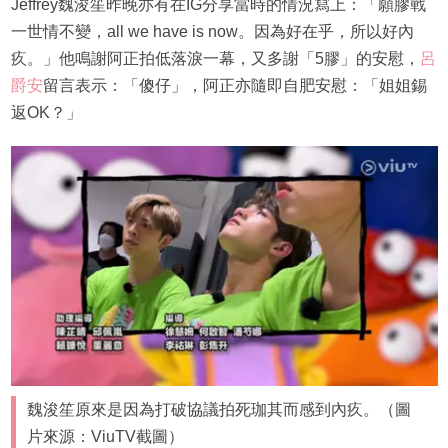
Jeffrey魏浚笙昨晚亦有在IG分享當時的情況寫上：「願膠戰
一世情不變，all we have is now。因為好在乎，所以好內
疚。」他鳴謝阿正拍低落淚一幕，又多謝「5膠」的安慰，
呂
爵安
留言表示：「傻仔」，阿正亦隨即自肥安慰：「姐姐錫
返OK？」
魏浚笙原來是因為打破協議拍死珈其而感到內疚。（圖
片來源：ViuTV截圖）