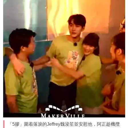
「5膠」圍着落淚的Jeffrey魏浚笙並安慰他，阿正趁機攬