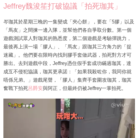
Jeffrey魏浚笙打破協議「拍死珈其」
岑珈其於星期三晚的一集變成「夾心餅」，要在「5膠」以及
「馬友」之間揀一邊入隊，並幫他們各自爭取分數。第一個
遊戲測試眾人對珈其的熟悉度，第二個遊戲是考驗彈跳力，
最後再上演一場「膠人」、「馬友」跟珈其三方角力的「捉
迷藏」。他們要在限時內找到膠手套做武器，拍死對方才可
勝出。去到遊戲中段，Jeffrey憑住假手套成功瞞過珈其，達
成互不侵犯協議，珈其更承諾：「如果我殺咗你，我同你就
唔係兄弟。」遊戲尾聲，「膠人」集齊手套圍攻珈其，珈其
奮戰下拍死
呂爵安
與阿正，但最終仍被Jeffrey一掌拍死。