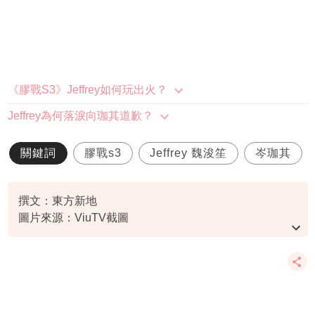
《膠戰S3》Jeffrey如何玩出火？
Jeffrey為何落淚向珈其道歉？
關鍵詞
膠戰s3
Jeffrey 魏浚笙
岑珈其
撰文：東方新地
圖片來源：ViuTV截圖
資料或影片來源：
原文刊於東方新地