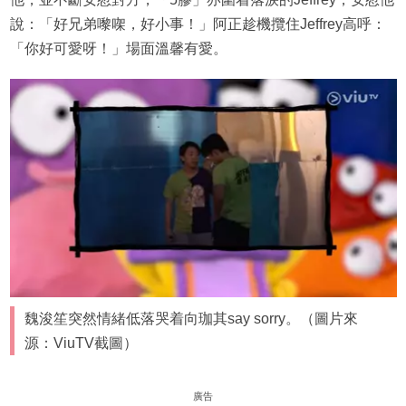
說：「好兄弟嚟㗎，好小事！」阿正趁機攬住Jeffrey高呼：
「你好可愛呀！」場面溫馨有愛。
魏浚笙突然情緒低落哭着向珈其say sorry。（圖片來
源：ViuTV截圖）
廣告