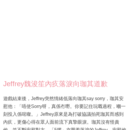
Jeffrey魏浚笙內疚落淚向珈其道歉
遊戲結束後，Jeffrey突然情緒低落向珈其say sorry，珈其安
慰他：「唔使Sorry呀，真係冇嘢。你要記住玩嘅過程，嗰一
刻投入係啱㗎。」Jeffrey原來是為打破協議拍死珈其而感到
內疚，更傷心得在眾人面前流下真摯眼淚。珈其沒有怪責
他，並不斷安慰對方，「5膠」亦圍着落淚的Jeffrey，安慰他