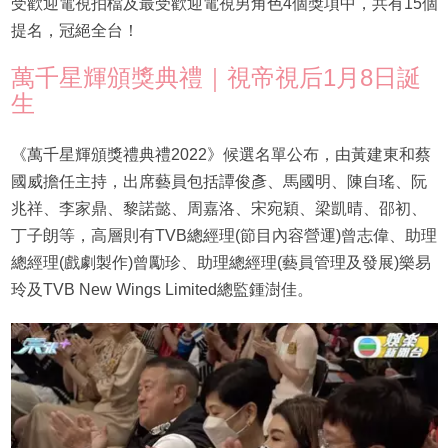
受歡迎電視拍檔及最受歡迎電視男角色4個獎項中，共有15個
提名，冠絕全台！
萬千星輝頒獎典禮｜視帝視后1月8日誕
生
《萬千星輝頒獎禮典禮2022》候選名單公布，由黃建東和蔡
國威擔任主持，出席藝員包括譚俊彥、馬國明、陳自瑤、阮
兆祥、李家鼎、黎諾懿、周嘉洛、宋宛穎、梁凱晴、邵初、
丁子朗等，高層則有TVB總經理(節目內容營運)曾志偉、助理
總經理(戲劇製作)曾勵珍、助理總經理(藝員管理及發展)樂易
玲及TVB New Wings Limited總監鍾澍佳。