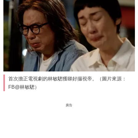
首次擔正電視劇的林敏驄獲睇好攞視帝。（圖片來源：
FB@林敏驄）
廣告