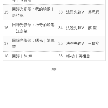
回歸光影頌：我的驕傲｜
15
33
法證先鋒V｜蔡思貝
唐詩詠
回歸光影頌：神奇的燈泡
16
34
法證先鋒V｜蔡 潔
｜江嘉敏
回歸光影頌：曙光｜陳曉
17
35
法證先鋒V｜王敏奕
華
18
回歸｜陳 煒
36
輕‧功｜蔣祖曼
廣告