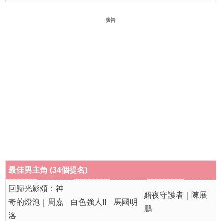
廣告
最佳男主角 (34個提名)
回歸光影頌：神
黯夜守護者｜陳展
奇的燈泡｜周嘉
白色強人II｜馬國明
鵬
洛