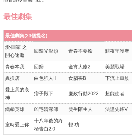
最佳劇集
最佳劇集(23個提名)
愛‧回家 之
回歸光影頌
青春不要臉
黯夜守護者
開心速遞
青春本我
回歸
金宵大廈2
美麗戰場
異搜店
白色強人II
食腦喪B
下流上車族
愛上我的衰
痞子殿下
廉政行動2022
超能使者
神
鐵拳英雄
凶宅清潔師
雙生陌生人
法證先鋒V
十八年後的終
童時愛上你
輕‧功
極告白2.0