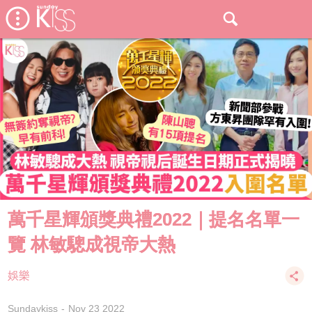
萬千星輝頒獎典禮2022｜提名名單一
覽 林敏驄成視帝大熱
娛樂
Sundaykiss
Nov 23 2022