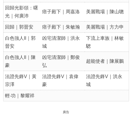
回歸光影頌：曙
痞子殿下｜周嘉洛
美麗戰場｜陳山聰
光｜何廣沛
回歸｜郭晉安
痞子殿下｜朱敏瀚
美麗戰場｜方力申
白色強人II｜郭
凶宅清潔師｜洪永
下流上車族｜林敏
晉安
城
驄
白色強人II｜陳
凶宅清潔師｜鄭俊
超能使者｜陳展鵬
豪
弘
法證先鋒V｜黃
法證先鋒V｜袁偉
法證先鋒V｜洪永
宗澤
豪
城
輕‧功｜黎耀祥
廣告