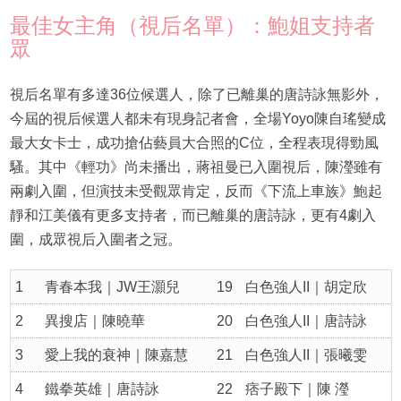
最佳女主角（視后名單）：鮑姐支持者
眾
視后名單有多達36位候選人，除了已離巢的唐詩詠無影外，
今屆的視后候選人都未有現身記者會，全場Yoyo陳自瑤變成
最大女卡士，成功搶佔藝員大合照的C位，全程表現得勁風
騷。其中《輕功》尚未播出，蔣祖曼已入圍視后，陳瀅雖有
兩劇入圍，但演技未受觀眾肯定，反而《下流上車族》鮑起
靜和江美儀有更多支持者，而已離巢的唐詩詠，更有4劇入
圍，成眾視后入圍者之冠。
1
青春本我｜JW王灝兒
19
白色強人II｜胡定欣
2
異搜店｜陳曉華
20
白色強人II｜唐詩詠
3
愛上我的衰神｜陳嘉慧
21
白色強人II｜張曦雯
4
鐵拳英雄｜唐詩詠
22
痞子殿下｜陳 瀅