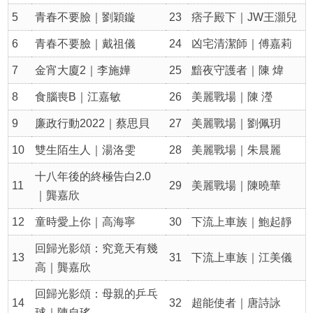
5
青春不要臉｜劉穎鏇
23
痞子殿下｜JW王灝兒
6
青春不要臉｜戴祖儀
24
凶宅清潔師｜傅嘉莉
7
金宵大廈2｜李施嬅
25
黯夜守護者｜陳 煒
8
食腦喪B｜江嘉敏
26
美麗戰場｜陳 瀅
9
廉政行動2022｜蔡思貝
27
美麗戰場｜劉佩玥
10
雙生陌生人｜湯洛雯
28
美麗戰場｜朱晨麗
十八年後的終極告白2.0
11
29
美麗戰場｜陳曉華
｜龔嘉欣
12
童時愛上你｜高海寧
30
下流上車族｜鮑起靜
回歸光影頌：究竟天有幾
13
31
下流上車族｜江美儀
高｜龔嘉欣
回歸光影頌：母親的乒乓
14
32
超能使者｜唐詩詠
球｜陳自瑤