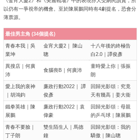
《金宵大廈2》和《美麗戰場》中的表現亦大受網民讚賞，所
以仍有一爭視帝的機會。至於陳展鵬同時有4劇提名，恐會分
薄票源。
最佳男主角 (34個提名)
青春本我｜吳
金宵大廈2｜ 陳山
十八年後的終極告
業坤
聰
白2.0｜譚俊彥
異搜店｜何廣
童時愛上你｜張振
食腦喪B｜何廣沛
沛
朗
愛上我的衰神
廉政行動2022｜ 譚
回歸光影頌：究竟
｜胡鴻鈞
俊彥
天有幾高｜姜大衞
鐵拳英雄｜陳
廉政行動2022｜袁
回歸光影頌：母親
展鵬
偉豪
的乒乓球｜陳展鵬
青春不要臉｜
雙生陌生人｜馬德
回歸光影頌：我的
丁子朗
鐘
驕傲｜陳山聰