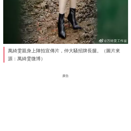
萬綺雯親身上陣拍宣傳片，仲大騷招牌長腿。（圖片來
源：萬綺雯微博）
廣告