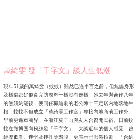
萬綺雯 發「千字文」談人生低潮
現年51歲的萬綺雯（蚊蚊）雖然已過半百之齡，但無論身形
及樣貌都好似食完防腐劑一樣沒有走樣。她去年與合作八年
的無綫約滿後，便同任職編劇的老公陳十三定居內地落地生
根，蚊蚊不但成立「萬綺雯工作室」專接內地商演工作外，
早前更進軍商界，在浙江莫干山與友人合資開民宿。日前蚊
蚊在微博圈向粉絲發「千字文」，大談近年的個人感受，曾
經歷低潮、迷惘及掙扎等階段，更表示已厭倦拍劇：「合約