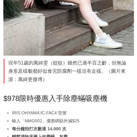
現年51歲的萬綺雯（蚊蚊）雖然已過半百之齡，但無論
身形及樣貌都好似食完防腐劑一樣沒有走樣。（圖片來
源：萬綺更微博）
$978限時優惠入手除塵蟎吸塵機
IRIS OHYAMA IC-FAC4 型號
輸入「NMG002」優惠碼額外減$25
每分鐘拍打次數達 14,000 次
輕鬆清除床褥上的塵蟎、灰塵