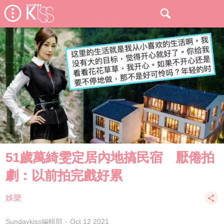
51歲萬綺雯定居內地搞民宿 厭倦拍
劇：以前拍完戲好累
娛樂
Sundaykiss編輯部
Oct 12 2021