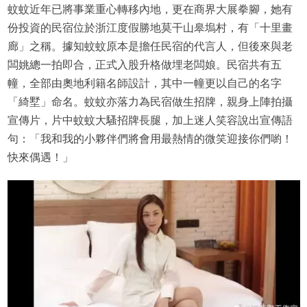
蚊蚊近年已將事業重心轉移內地，更在商界大展拳腳，她有
份投資的民宿位於浙江度假勝地莫干山皋塢村，有「十里畫
廊」之稱。據知蚊蚊原本是擔任民宿的代言人，但後來與老
闆姚總一拍即合，正式入股升格做埋老闆娘。民宿共有五
幢，全部由奧地利籍名師設計，其中一幢更以自己的名字
「綺墅」命名。蚊蚊亦落力為民宿做生招牌，親身上陣拍攝
宣傳片，片中蚊蚊大騷招牌長腿，加上迷人笑容說出宣傳語
句：「我和我的小夥伴們將會用最熱情的微笑迎接你們喲！
快來偶遇！」