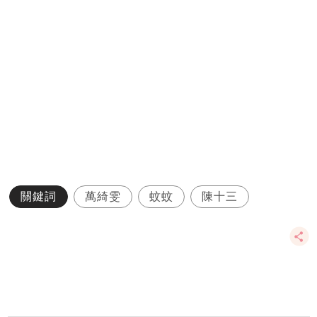
關鍵詞
萬綺雯
蚊蚊
陳十三