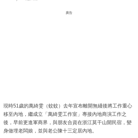
廣告
現時51歲的萬綺雯（蚊蚊）去年宣布離開無綫後將工作重心
移至內地，繼成立「萬綺雯工作室」專接內地商演工作之
後，早前更進軍商界，與朋友合資在浙江莫干山開民宿，變
身做埋老闆娘，並與老公陳十三定居內地。