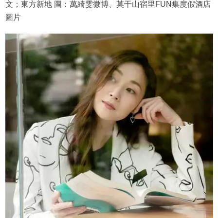
文；東方新地 圖：萬綺雯微博、莫干山宿里FUN集度假酒店
圖片