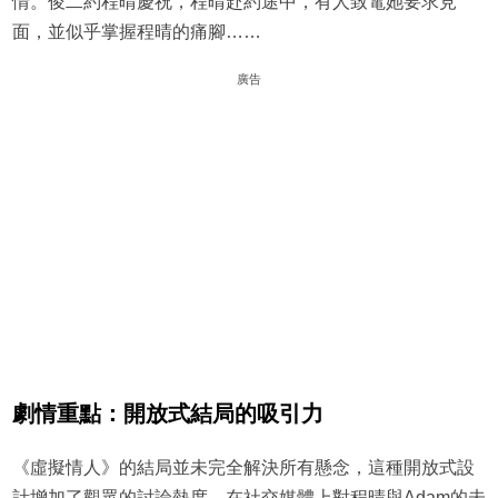
情。俊二約程晴慶祝，程晴赴約途中，有人致電她要求見
面，並似乎掌握程晴的痛腳……
廣告
劇情重點：開放式結局的吸引力
《虛擬情人》的結局並未完全解決所有懸念，這種開放式設
計增加了觀眾的討論熱度，在社交媒體上對程晴與Adam的未