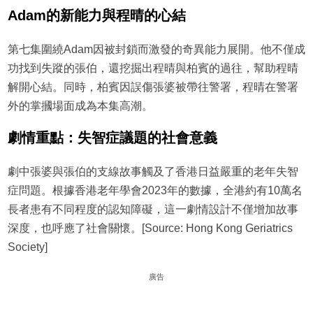
Adam的新能力與程晴的心結
第七集圍繞Adam因被封鎖而激發的奇異能力展開。他不僅成
功找到失蹤的張伯，還挖掘出程晴與柏賓的過往，幫助程晴
解開心結。同時，柏賓因誤傷張婆被帶往警署，程晴在警署
外的掌摑場面成為本集高潮。
劇情重點：失智症議題的社會意義
劇中張婆與張伯的支線故事觸及了香港日益嚴重的老年失智
症問題。根據香港老年學會2023年的數據，全港約有10萬名
長者患有不同程度的認知障礙，這一劇情設計不僅增加故事
深度，也呼應了社會關懷。[Source: Hong Kong Geriatrics
Society]
廣告