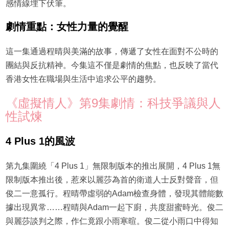
感情線埋下伏筆。
劇情重點：女性力量的覺醒
這一集通過程晴與美滿的故事，傳遞了女性在面對不公時的
團結與反抗精神。今集這不僅是劇情的焦點，也反映了當代
香港女性在職場與生活中追求公平的趨勢。
《虛擬情人》第9集劇情：科技爭議與人
性試煉
4 Plus 1的風波
第九集圍繞「4 Plus 1」無限制版本的推出展開，4 Plus 1無
限制版本推出後，惹來以麗莎為首的衛道人士反對聲音，但
俊二一意孤行。程晴帶虛弱的Adam檢查身體，發現其體能數
據出現異常……程晴與Adam一起下廚，共度甜蜜時光。俊二
與麗莎談判之際，作仁竟跟小雨寒暄。俊二從小雨口中得知