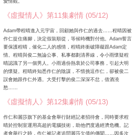
愛情觀。
《虛擬情人》第11集劇情 (05/12)
Adam帶程晴進入元宇宙，回顧她與作仁的過去……程晴因被
作仁捉住痛腳，決定假裝順從，等候時機對付他。Adam誓言
要保護程晴，催化二人的感情，程晴終衝破障礙跟Adam定
情。程晴與俊二無論公事、私事都劃清界線，令小雨懷疑程
晴認識了另一個男人。小雨過份熱衷於公司事務，引起大明
的懷疑。程晴終知悉作仁的陰謀，不惜挑逗作仁，卻被俊二
誤會她跟作仁外遇。大受打擊的俊二深深不忿，借酒澆
愁……
《虛擬情人》第12集劇情 (05/13)
作仁和麗莎旗下的基金會舉行財經記者招待會，同時要求程
晴於控制室運用高超的電腦技術，助他們度過經濟危機。記
者會舉行之時，作仁被記者追問麗莎欠債的傳聞……因多次