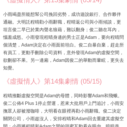
小雨竭盡所能想幫公司挽回劣勢，成功遊說銀行、合作夥伴
通融。大明託程晴勸小雨辭職，程晴返公司與小雨傾談，更
坦言俊二早已於業內聲名狼藉，難以翻身；俊二聽在耳內，
惱羞成怒。小雨發現程晴身邊的男士正是Adam，要向程晴問
個清楚，Adam決定在小雨面前坦白。俊二自暴自棄，趕走所
有員工，更動手刪除公司資料，意外發現Adam的虛擬空間，
欲刪卻不果。另一邊廂，Adam因俊二的舉動而暈眩，更失去
知覺。
《虛擬情人》第14集劇情 (05/15)
程晴推斷虛擬空間是Adam的母體，同時影響Adam和飛蛾。
俊二公佈4 Plus 1停止營運，惹來大批用戶上門追討，小雨安
撫眾人卻被潑咖啡，大明看在眼裡再勸小雨辭職。俊二決定
關閉公司，小雨趁沒人，安排程晴和Adam回去重建其虛擬空
間；小雨將程晴和Adam之間的甜蜜互動看在眼內，暗暗羨