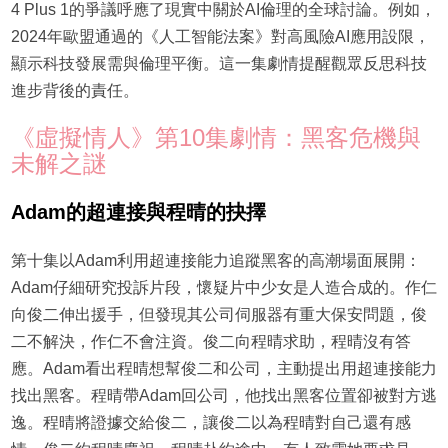
4 Plus 1的爭議呼應了現實中關於AI倫理的全球討論。例如，
2024年歐盟通過的《人工智能法案》對高風險AI應用設限，
顯示科技發展需與倫理平衡。這一集劇情提醒觀眾反思科技
進步背後的責任。
《虛擬情人》第10集劇情：黑客危機與
未解之謎
Adam的超連接與程晴的抉擇
第十集以Adam利用超連接能力追蹤黑客的高潮場面展開：
Adam仔細研究投訴片段，懷疑片中少女是人造合成的。作仁
向俊二伸出援手，但發現其公司伺服器有重大保安問題，俊
二不解決，作仁不會注資。俊二向程晴求助，程晴沒有答
應。Adam看出程晴想幫俊二和公司，主動提出用超連接能力
找出黑客。程晴帶Adam回公司，他找出黑客位置卻被對方逃
逸。程晴將證據交給俊二，讓俊二以為程晴對自己還有感