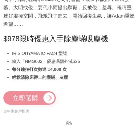
慕。大明找俊二要代小雨提出辭職，反被俊二羞辱。程晴重
建好虛擬空間，飛蛾飛了進去，開始回復生氣，讓Adam重燃
希望……
$978限時優惠入手除塵蟎吸塵機
IRIS OHYAMA IC-FAC4 型號
輸入「NMG002」優惠碼額外減$25
每分鐘拍打次數達 14,000 次
輕鬆清除床褥上的塵蟎、灰塵
立即選購
資料由客戶提供
廣告