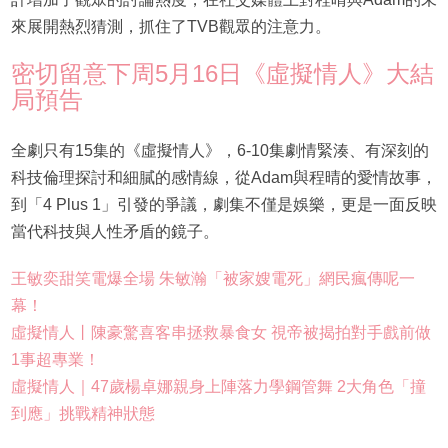
來展開熱烈猜測，抓住了TVB觀眾的注意力。
密切留意下周5月16日《虛擬情人》大結
局預告
全劇只有15集的《虛擬情人》，6-10集劇情緊湊、有深刻的
科技倫理探討和細膩的感情線，從Adam與程晴的愛情故事，
到「4 Plus 1」引發的爭議，劇集不僅是娛樂，更是一面反映
當代科技與人性矛盾的鏡子。
王敏奕甜笑電爆全場 朱敏瀚「被家嫂電死」網民瘋傳呢一
幕！
虛擬情人丨陳豪驚喜客串拯救暴食女 視帝被揭拍對手戲前做
1事超專業！
虛擬情人｜47歲楊卓娜親身上陣落力學鋼管舞 2大角色「撞
到應」挑戰精神狀態