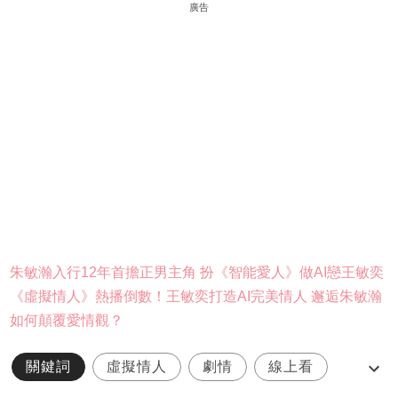
廣告
朱敏瀚入行12年首擔正男主角 扮《智能愛人》做AI戀王敏奕
《虛擬情人》熱播倒數！王敏奕打造AI完美情人 邂逅朱敏瀚
如何顛覆愛情觀？
關鍵詞
虛擬情人
劇情
線上看