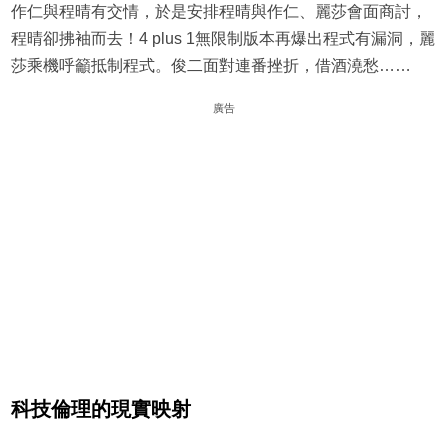
作仁與程晴有交情，於是安排程晴與作仁、麗莎會面商討，
程晴卻拂袖而去！4 plus 1無限制版本再爆出程式有漏洞，麗
莎乘機呼籲抵制程式。俊二面對連番挫折，借酒澆愁……
廣告
科技倫理的現實映射