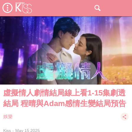
虛擬情人劇情結局線上看1-15集劇透
結局 程晴與Adam感情生變結局預告
娛樂
Kiss
May 15 2025