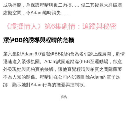
成功掙脫，為保護程晴與俊二肉搏……俊二其後竟大肆破壞
虛擬空間，令Adam隨時消失……
《虛擬情人》第6集劇情：追蹤與秘密
潔伊BB的誘導與程晴的危機
第六集以Adam 6.0被潔伊BB以約會為名引誘上線展開，劇情
迅速進入緊張氛圍。Adam試圖追蹤潔伊BB至運動場，卻意
外發現她與周柏賓的接觸，讓他直覺程晴與柏賓之間隱藏著
不為人知的關係。程晴則在公司內試圖刪除Adam的電子足
跡，顯示她對Adam行為的擔憂與控制欲。
廣告