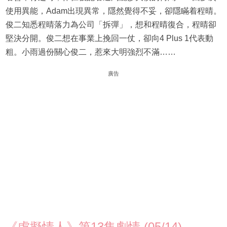
使用異能，Adam出現異常，隱然覺得不妥，卻隱瞞着程晴。
俊二知悉程晴落力為公司「拆彈」，想和程晴復合，程晴卻
堅決分開。俊二想在事業上挽回一仗，卻向4 Plus 1代表動
粗。小雨過份關心俊二，惹來大明強烈不滿……
廣告
《虛擬情人》第13集劇情 (05/14)