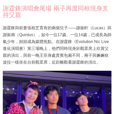
謝霆鋒演唱會尾場 兩子再度同框現身支
持父親
謝霆鋒與前妻張栢芝育有的兩個兒子——謝振軒（Lucas）與
謝振南（Quintus），如今一位17歲、一位14歲，已成長為帥
氣少年，頻頻成為媒體焦點。在謝霆鋒《Evolution Nic Live
進化演唱會》第三場晚上，他們同時現身於觀眾席上欣賞父
親的演出，與前一晚王菲身處貴賓包廂不同，兩子與嫲嫲狄
波拉一樣坐在台前觀眾席，近距離觀看謝霆鋒的演出。