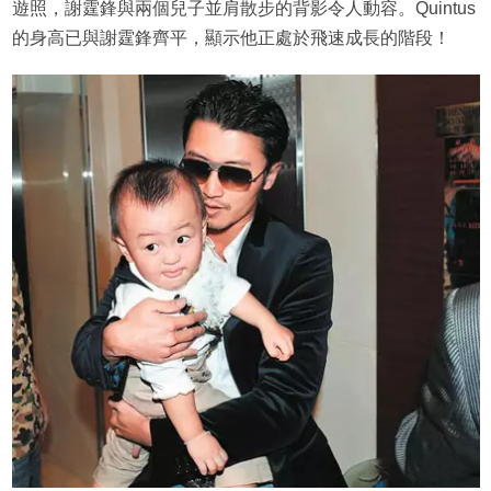
遊照，謝霆鋒與兩個兒子並肩散步的背影令人動容。Quintus
的身高已與謝霆鋒齊平，顯示他正處於飛速成長的階段！