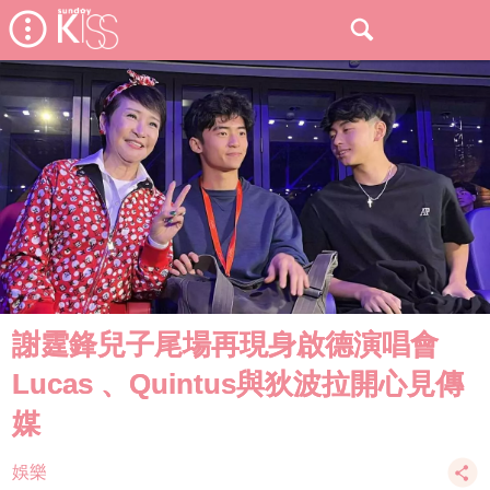
謝霆鋒兒子尾場再現身啟德演唱會
Lucas 、Quintus與狄波拉開心見傳
媒
娛樂