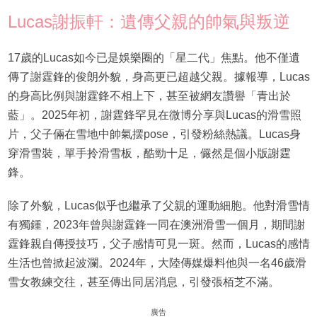
Lucas謝振軒：遺傳父親的帥氣與叛逆
17歲的Lucas如今已是娛樂圈的「星二代」焦點。他不僅遺
傳了謝霆鋒的俊朗外貌，身高更已超越父親。據報導，Lucas
的身高比例與謝霆鋒不相上下，甚至被網友讚譽「青出於
藍」。2025年初，謝霆鋒罕見在微博分享與Lucas的滑雪照
片，父子倆在雪地中帥氣摆pose，引發粉絲熱議。Lucas身
穿滑雪裝，單手拎滑雪板，酷勁十足，儼然是個小版謝霆
鋒。
除了外貌，Lucas似乎也繼承了父親的運動細胞。他對滑雪情
有獨鍾，2023年曾與謝霆鋒一同在澳洲滑雪一個月，期間謝
霆鋒親自傳授技巧，父子感情可見一斑。然而，Lucas的感情
生活也曾掀起波瀾。2024年，大陸傳媒爆料他與一名46歲滑
雪女教練交往，甚至傳出同居消息，引發張栢芝不滿。
廣告