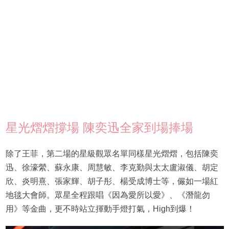
星光熠熠撐場 陳奕迅全家到場捧場
除了王菲，第二場的星級觀眾名單同樣星光熠熠，包括陳奕
迅、徐濠縈、蘇永康、周慧敏、李克勤與太太盧淑儀、胡定
欣、炎明熹、張家輝、胡子彤、楊受成博士等，儼如一場紅
地毯大會師。眾星全程跟唱《因為愛所以愛》、《潛龍勿
用》等金曲，更不時站立揮動手燈打氣，High到爆！