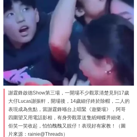
謝霆鋒啟德Show第三場，一開場不少觀眾清楚見到17歲
大仔Lucas謝振軒，開場後，14歲細仔終於除帽，二人的
表現成為焦點，當謝霆鋒喺台上唱緊《遊樂場》，阿哥
四圍望又用電話影相，有身旁觀眾送隻紙蝴蝶畀細佬，
佢笑一笑收起，怕怕醜醜又靚仔！表現好有家教！（圖
片來源：rainie@Threads）