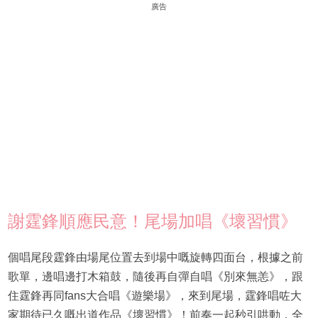
廣告
謝霆鋒順應民意！尾場加唱《壞習慣》
個唱尾段霆鋒由場尾位置去到場中嘅旋轉四面台，根據之前
歌單，邊唱邊打木箱鼓，隨後再自彈自唱《別來無恙》，跟
住霆鋒再同fans大合唱《遊樂場》，來到尾場，霆鋒唱咗大
家期待已久嘅出道作品《壞習慣》！前奏一起秒引哄動，全