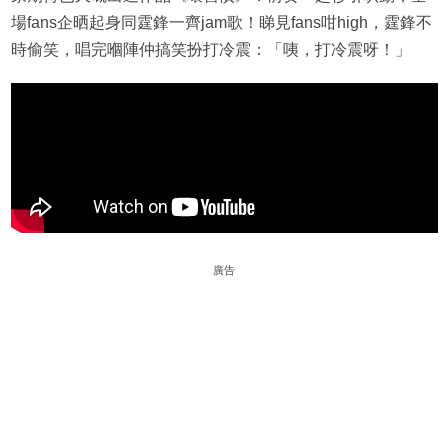
場fans企晒起身同霆鋒一齊jam歌！睇見fans咁high，霆鋒不
時偷笑，唱完嗰陣仲搞笑扮打冷震：「咦，打冷震呀！」
廣告