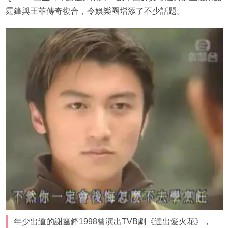
霆鋒與王菲傳奇復合，令娛樂圈增添了不少話題。
年少出道的謝霆鋒1998曾演出TVB劇《達出愛火花》，