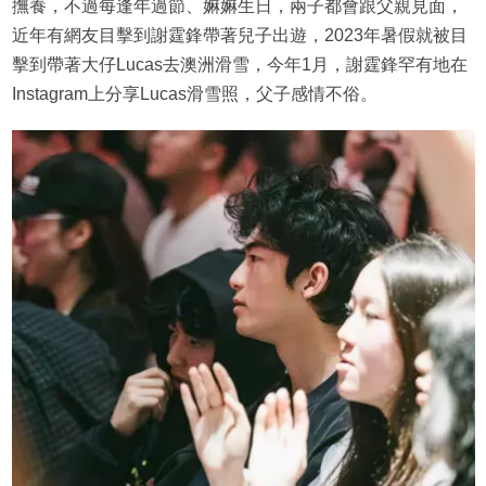
撫養，不過每逢年過節、嫲嫲生日，兩子都會跟父親見面，
近年有網友目擊到謝霆鋒帶著兒子出遊，2023年暑假就被目
擊到帶著大仔Lucas去澳洲滑雪，今年1月，謝霆鋒罕有地在
Instagram上分享Lucas滑雪照，父子感情不俗。