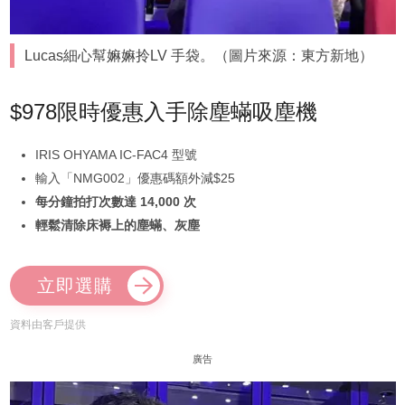
Lucas細心幫嫲嫲拎LV 手袋。（圖片來源：東方新地）
$978限時優惠入手除塵蟎吸塵機
IRIS OHYAMA IC-FAC4 型號
輸入「NMG002」優惠碼額外減$25
每分鐘拍打次數達 14,000 次
輕鬆清除床褥上的塵蟎、灰塵
立即選購
資料由客戶提供
廣告